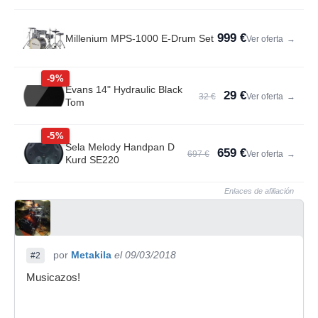
999 €
Millenium MPS-1000 E-Drum Set
Ver oferta
→
-9%
Evans 14" Hydraulic Black
29 €
32 €
Ver oferta
→
Tom
-5%
Sela Melody Handpan D
659 €
697 €
Ver oferta
→
Kurd SE220
Enlaces de afiliación
por
Metakila
el 09/03/2018
#2
Musicazos!