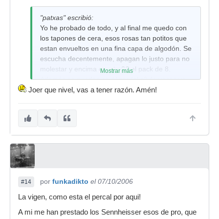
"patxas" escribió:
Yo he probado de todo, y al final me quedo con
los tapones de cera, esos rosas tan potitos que
estan envueltos en una fina capa de algodón. Se
escucha decentemente, apagan lo justo para no
molestar y encima cuesta 3€ el pack de 8.
Mostrar más
Además se pueden reutilizar (el nº de veces va
en función de lo que te limpies las orejas, )
Joer que nivel, vas a tener razón. Amén!
Con los cascos de obra y derivados se oye todo
muy bien, pero despues de tocar 2 horas con
ellos, tienes las orejas sudadas y molestas por la
presión. Los de espuma que se aprietan para
meterlos, me parece que apagan en exceso el
sonido, con lo que te obligan a tocar con mas
tralla y reventar a los demás componentes del
grupo.
por
funkadikto
el 07/10/2006
#14
A ver
AlbertoMadrid
, ¿tu lo que propones es
La vigen, como esta el percal por aqui!
una especie de cancelador de eco? El problema
A mi me han prestado los Sennheisser esos de pro, que
que tienes con lo del micro es que función de