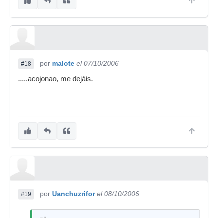
negocio, ahí queda la idea para el que quiera
forrarse, yo no tengo tiempo para desarrollarla,
jeje.
por
malote
el 07/10/2006
#18
.....acojonao, me dejáis.
por
Uanchuzrifor
el 08/10/2006
#19