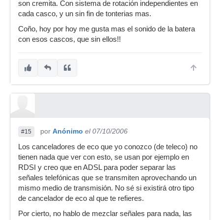
son cremita. Con sistema de rotación independientes en
donde este colocado captará las cosas de
cada casco, y un sin fin de tonterias mas.
maneras distintas a como te lleguen al oido, por
lo que al intentar reducir el volumén mezclando
Coño, hoy por hoy me gusta mas el sonido de la batera
ambas señales, te quedará un sonido muy poco
con esos cascos, que sin ellos!!
natural y para eso no merece la pena. Ah!, y
aparte, que una cosa es mezclar dos señales
antes de mandarlas por un ampli cualquiera
(como haria un cancelador de eco), y otra muy
diferente es mezclar 2 señales en el aire.
Saludossss
por
Anónimo
el 07/10/2006
#15
Los canceladores de eco que yo conozco (de teleco) no
tienen nada que ver con esto, se usan por ejemplo en
RDSI y creo que en ADSL para poder separar las
señales telefónicas que se transmiten aprovechando un
mismo medio de transmisión. No sé si existirá otro tipo
de cancelador de eco al que te refieres.
Por cierto, no hablo de mezclar señales para nada, las