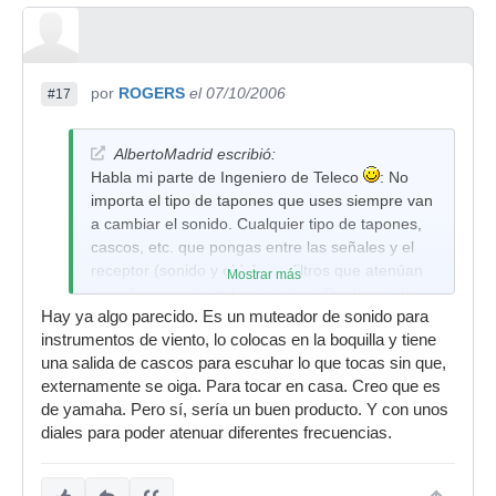
por
ROGERS
el 07/10/2006
#17
AlbertoMadrid escribió:
Habla mi parte de Ingeniero de Teleco
: No
importa el tipo de tapones que uses siempre van
a cambiar el sonido. Cualquier tipo de tapones,
cascos, etc. que pongas entre las señales y el
receptor (sonido y oido) son filtros que atenúan
Mostrar más
unas frecuencias más que otras. Por lo que he
Hay ya algo parecido. Es un muteador de sonido para
podido probar todos actúan como filtros paso
instrumentos de viento, lo colocas en la boquilla y tiene
bajo, atenuando más las frecuencias altas que
una salida de cascos para escuhar lo que tocas sin que,
las bajas. Como proyecto ingenieril se me ocurre
externamente se oiga. Para tocar en casa. Creo que es
una especie de cascos que recojan el sonido
de yamaha. Pero sí, sería un buen producto. Y con unos
externo con un micro y le apliquen una
diales para poder atenuar diferentes frecuencias.
atenuación lineal (igual para todas las
frecuencias) reproduciendo dentro de los cascos
ese sonido y eliminando el otro. Sería un buen