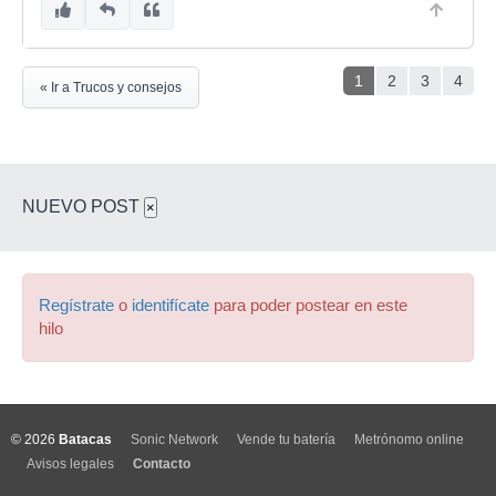
1
2
3
4
« Ir a Trucos y consejos
NUEVO POST
×
Regístrate
o
identifícate
para poder postear en este
hilo
© 2026
Batacas
Sonic Network
Vende tu batería
Metrónomo online
Avisos legales
Contacto