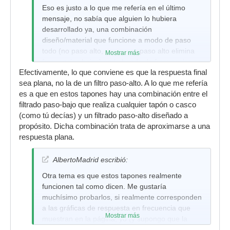
Eso es justo a lo que me refería en el último
mensaje, no sabía que alguien lo hubiera
desarrollado ya, una combinación
diseño/material que funcione a modo de paso
todo (no paso alto, ya que un paso alto elimina
Mostrar más
frecuencias bajas) en la banda de frecuencias en
Efectivamente, lo que conviene es que la respuesta final
la que oimos la batería.
sea plana, no la de un filtro paso-alto. A lo que me refería
es a que en estos tapones hay una combinación entre el
filtrado paso-bajo que realiza cualquier tapón o casco
(como tú decías) y un filtrado paso-alto diseñado a
propósito. Dicha combinación trata de aproximarse a una
respuesta plana.
AlbertoMadrid escribió:
Otra tema es que estos tapones realmente
funcionen tal como dicen. Me gustaría
muchísimo probarlos, si realmente corresponden
a las gráficas de respuesta en frecuencia que
Mostrar más
muestran en la página, yo (y supongo que la
mayoría de los baterías) estaría dispuesto a