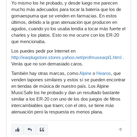
Yo mismo los he probado, y desde luego me parecen
pagar mucho por ellos. ¿Alquien los ha
mucho más adecuados para tocar la batería que los de
probado?
gomaespuma que se venden en farmacias. En estos
últimos, debido a la gran atenuación que producen en
agudos, cuando yo los usaba tendía a tocar más fuerte el
charles y los platos. Esto no me ocurre con los ER-20
que mencionaba.
Los puedes pedir por Internet en
http://earplugstore.stores.yahoo.net/profmusearpl1.html
.
Verás que no son demasiado caros.
También hay otras marcas, como
Alpine
o
Hearos
, que
venden tapones similares y estos sí se pueden encontrar
en tiendas de música de nuestro país. Los Alpine
MusicSafe los he probado y dan un resultado bastante
similar a los ER-20 con uno de los dos juegos de filtros
intercambiables que traen; con el otro, se tiene más
atenuación pero la respuesta es menos plana.