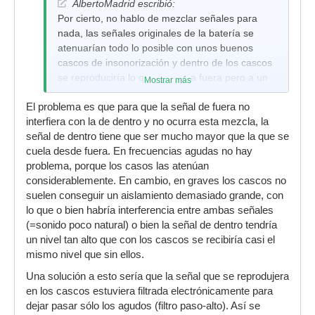
AlbertoMadrid escribió:
Por cierto, no hablo de mezclar señales para
nada, las señales originales de la batería se
atenuarían todo lo posible con unos buenos
cascos de insonorización y dentro de los cascos
se reproduciría lo que se capta fuera pero a un
Mostrar más
nivel menor.
El problema es que para que la señal de fuera no
interfiera con la de dentro y no ocurra esta mezcla, la
señal de dentro tiene que ser mucho mayor que la que se
cuela desde fuera. En frecuencias agudas no hay
problema, porque los casos las atenúan
considerablemente. En cambio, en graves los cascos no
suelen conseguir un aislamiento demasiado grande, con
lo que o bien habría interferencia entre ambas señales
(=sonido poco natural) o bien la señal de dentro tendría
un nivel tan alto que con los cascos se recibiría casi el
mismo nivel que sin ellos.
Una solución a esto sería que la señal que se reprodujera
en los cascos estuviera filtrada electrónicamente para
dejar pasar sólo los agudos (filtro paso-alto). Así se