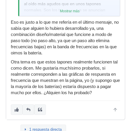
al oído más agudos que en unos tapones
normales. Son los tapones que se anuncian
Mostrar más
como "hi-fi" o "especiales para músicos". Por
Eso es justo a lo que me refería en el último mensaje, no
ejemplo:
sabía que alguien lo hubiera desarrollado ya, una
http://www.etymotic.com/ephp/er20.aspx
combinación diseño/material que funcione a modo de
paso todo (no paso alto, ya que un paso alto elimina
frecuencias bajas) en la banda de frecuencias en la que
oimos la batería.
Otra tema es que estos tapones realmente funcionen tal
como dicen. Me gustaría muchísimo probarlos, si
realmente corresponden a las gráficas de respuesta en
frecuencia que muestran en la página, yo (y supongo que
la mayoría de los baterías) estaría dispuesto a pagar
mucho por ellos. ¿Alquien los ha probado?
1 respuesta directa