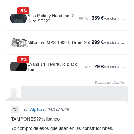
-5%
Sela Melody Handpan D
659 €
697 €
Ver oferta
→
Kurd SE220
999 €
Millenium MPS-1000 E-Drum Set
Ver oferta
→
-9%
Evans 14" Hydraulic Black
29 €
32 €
Ver oferta
→
Tom
Enlaces de afiliación
por
Alpha
el 04/10/2006
#2
TAMPONES?? :silbando:
Yo compro de esos que usan en las construcciones.