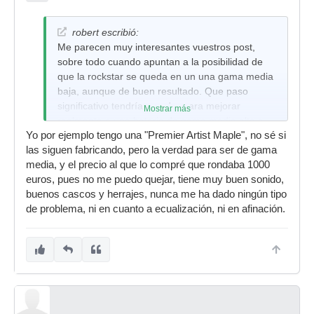
robert escribió:
Me parecen muy interesantes vuestros post,
sobre todo cuando apuntan a la posibilidad de
que la rockstar se queda en un una gama media
baja, aunque de buen resultado. Que paso
significativo tendría que dar para mejorar
Mostrar más
realmente a una bateria de gama media alta a
Yo por ejemplo tengo una "Premier Artist Maple", no sé si
un buen precio. Si podeis orientarme en modelos
las siguen fabricando, pero la verdad para ser de gama
os lo agradezco.
media, y el precio al que lo compré que rondaba 1000
euros, pues no me puedo quejar, tiene muy buen sonido,
buenos cascos y herrajes, nunca me ha dado ningún tipo
de problema, ni en cuanto a ecualización, ni en afinación.