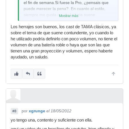
el fin de semana.Si fuese la Pro, ¿pensais que
puede merecer la pena?. En cuanto al estilo,
siempre me gusta que la bateria suene
Mostrar más
contundente, sin que sea necesario golpear
Los herrajes son buenos, los cast de TAMA clásicos, ya
fuerte. El estilo que toco ahora es cercano al
sobre el tema de que suene contundente, yo cuando lo
rock y algunos temas con matices de funky.
he utilizado podría definirlo con poco volumen, no tiene el
volumen de una batería roble o haya que son las que
tienen una gran proyección y volumen, espero haberte
ayudado, un saludo.
por
xgrunge
el 18/05/2012
#8
yo tengo una, contento y suficiente con ella.