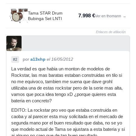
Tama STAR Drum
7.998 €
Ver en thomann
→
Bubinga Set LNTI
Enlaces de afiliación
por
a13xhp
el 16/05/2012
#2
La verdad es que habia un monton de modelos de
Rockstar, las mas baratas estaban construidas en tilo si
no me equivoco, tambien me suena que dave grohl
utilizaba una de estas rockstar pero de la serie mas alta,
vamos que poca idea tengo xD ¿porque quieres esta
bateria en concreto?
EDITO: La rockstar pro veo que estaba construida en
caoba y al parecer esta muy solicitada en el mercado de
segunda mano por el buen resultado que daba, no se yo
que modelo actual de Tama se ajustara a esta bateria y si
ai alguno no creo que de tan buen resultado