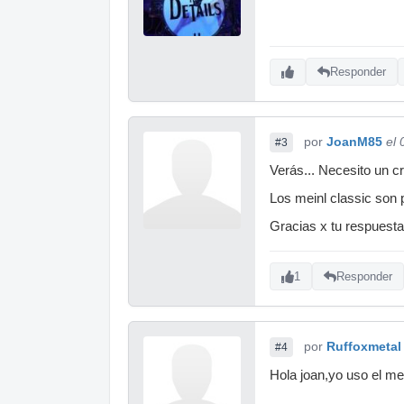
Responder
por
JoanM85
el
#3
Verás... Necesito un cr
Los meinl classic son 
Gracias x tu respuesta
1
Responder
por
Ruffoxmetal
#4
Hola joan,yo uso el me