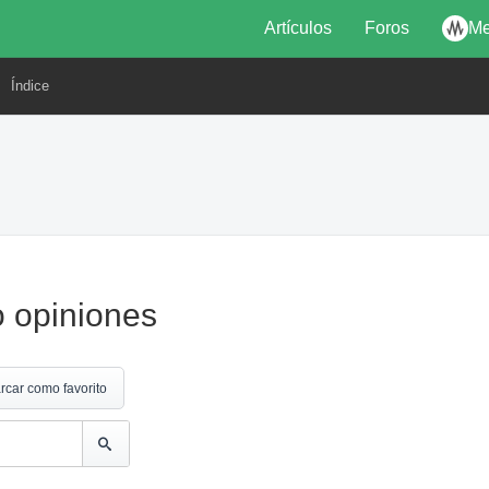
Artículos
Foros
Me
Índice
 opiniones
rcar como favorito