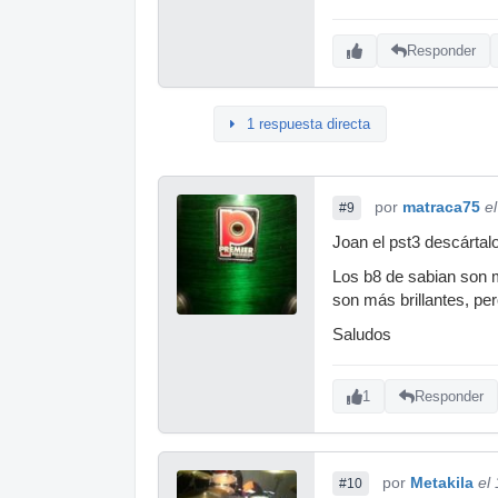
Responder
1 respuesta directa
por
matraca75
e
#9
Joan el pst3 descártalo
Los b8 de sabian son 
son más brillantes, pe
Saludos
1
Responder
por
Metakila
el
#10