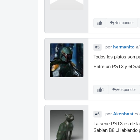
Responder
por
hermanito
e
#5
Todos los platos son pa
Entre un PST3 y el Sab
1
Responder
por
Akenbast
el
#6
La serie PST3 es de lat
Sabian B8...Habiendo p