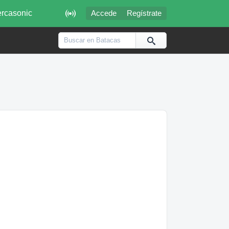

rcasonic
Accede
Regístrate