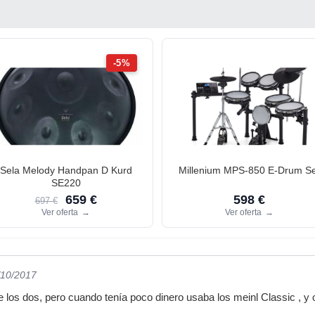
-5%
Sela Melody Handpan D Kurd
Millenium MPS-850 E-Drum Se
SE220
659 €
598 €
697 €
Ver oferta
→
Ver oferta
→
/10/2017
los dos, pero cuando tenía poco dinero usaba los meinl Classic , y 