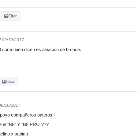
Citar
l 09/10/2017
8 como bien dicen es aleacion de bronce.
Citar
 09/10/2017
apoyo compañeros bateros!!
re el "B8" Y "B8 PRO"???
clino x sabian