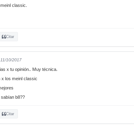
meinl classic.
Citar
 11/10/2017
s x tu opinión.. Muy técnica.
x los meinl classic
mejores
s sabían b8??
Citar