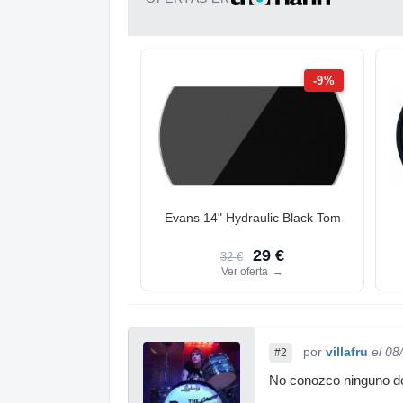
-9%
Evans 14" Hydraulic Black Tom
29 €
32 €
Ver oferta
→
por
villafru
el 08
#2
No conozco ninguno de 