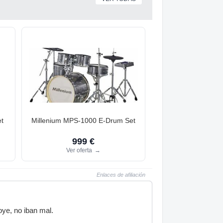
t
Millenium MPS-1000 E-Drum Set
999 €
Ver oferta
→
Enlaces de afiliación
oye, no iban mal.