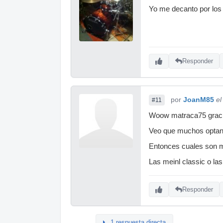
Yo me decanto por los 
Responder
por
JoanM85
el
#11
Woow matraca75 gracia
Veo que muchos optan 
Entonces cuales son 
Las meinl classic o la
Responder
1 respuesta directa