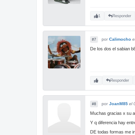
1
Responder
por
Calimocho
e
#7
De los dos el sabian b
Responder
por
JoanM85
el
#8
Muchas gracias x su 
Y q diferencia hay ent
DE todas formas me in