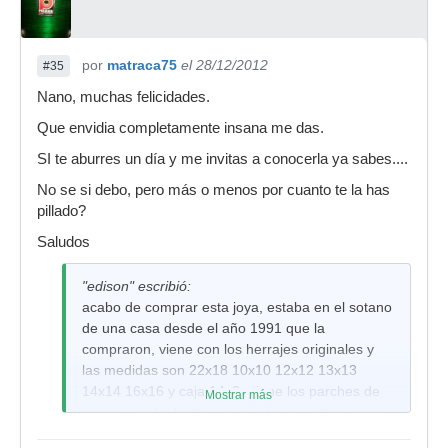
por
matraca75
el 28/12/2012
#35
Nano, muchas felicidades.
Que envidia completamente insana me das.
SI te aburres un día y me invitas a conocerla ya sabes....
No se si debo, pero más o menos por cuanto te la has
pillado?
Saludos
"edison" escribió:
acabo de comprar esta joya, estaba en el sotano
de una casa desde el año 1991 que la
compraron, viene con los herrajes originales y
las medidas son 22x18 10x10 12x12 13x13
14x14 16x16 y caja 14x8 , tiene los parches de
Mostrar más
origen , no ha hecho un solo bolo y estoy como
un niño pequeño con juguete nuevo, tiene