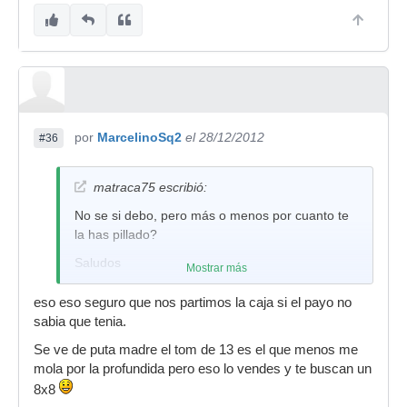
mucha suciedad pero los cascos estan
impecables , los cromados un poco picados, los
que llevamos años en esto sabemos lo que es
esta bateria, aunque teneis razon los que decis
de que es un muerto, es para tenerla es casa y
no sacarla
por
MarcelinoSq2
el 28/12/2012
#36
matraca75 escribió:
No se si debo, pero más o menos por cuanto te
la has pillado?
Saludos
Mostrar más
eso eso seguro que nos partimos la caja si el payo no
sabia que tenia.
Se ve de puta madre el tom de 13 es el que menos me
mola por la profundida pero eso lo vendes y te buscan un
8x8