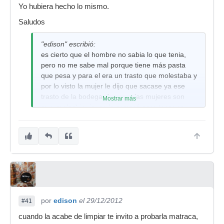
Yo hubiera hecho lo mismo.
Saludos
"edison" escribió:
es cierto que el hombre no sabia lo que tenia,
pero no me sabe mal porque tiene más pasta
que pesa y para el era un trasto que molestaba y
por lo visto la mujer le dijo que sacase ya ese
trasto de la bodega, ( es que las mujeres son
Mostrar más
muy malas) je, je, se la compró para tocar en
casa, esta bateria en su epoca era la más cara
del mercado, en fin son cosas que pasan pocas
veces por delante y tienes que reaccionar rápido
o se te escapan
por
edison
el 29/12/2012
#41
cuando la acabe de limpiar te invito a probarla matraca,