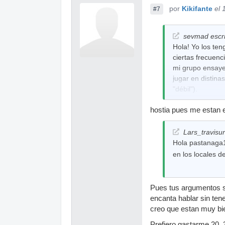
por
Kikifante
el 
#7
sevmad escri
Hola! Yo los te
ciertas frecuen
mi grupo ensaye
jugar en distina
"débil").
Espero haberte 
hostia pues me estan e
Salva
Lars_travisur
Hola pastanaga1,
en los locales d
Pues tus argumentos si
encanta hablar sin ten
creo que estan muy bie
Prefiero gastarme 20, 