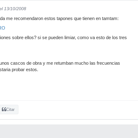
el 13/10/2008
ada me recomendaron estos tapones que tienen en tamtam:
PRO
iones sobre ellos? si se pueden limiar, como va esto de los tres
unos cascos de obra y me retumban mucho las frecuencias
taria probar estos.
Citar