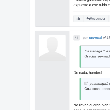
expuesto a ese ruido 
Responder
por
sevmad
el 1
#8
"pastanaga1" esc
Gracias sevmad
De nada, hombre!
pastanaga1 e
Otra cosa, tiene
No llevan cuerda, van s