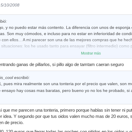
15/10/2008
bió:
ngo, y no puedo estar más contento. La diferencia con unos de esponja
cias. Son muy cómodos, e incluso para no estar en inferioridad de con
 con ellos... A mi parecer son una de las mejores compras que he hech
s situaciones: los he usado tanto para ensayar (filtro intermedio) como 
Mostrar más
ayudado. Un saludo!
ntrando ganas de pillarlos, si pillo algo de tamtam caeran seguro
is_cool escribió:
 pues mira realmente son una tonteria por el precio que valen, son mu
e ensayo hay cosas mas baratas, pero bueno yo no los he probado, si a
 que me parecen una tonteria, primero porque hablas sin tener ni put
er idea. Y segundo por que tus oidos valen mucho mas de 20 euros, 
n de precio.
30, 120 euros que llegar todas las noches con pitidos en los oidos y