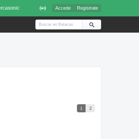

rcasonic
Accede
Regístrate
1
2