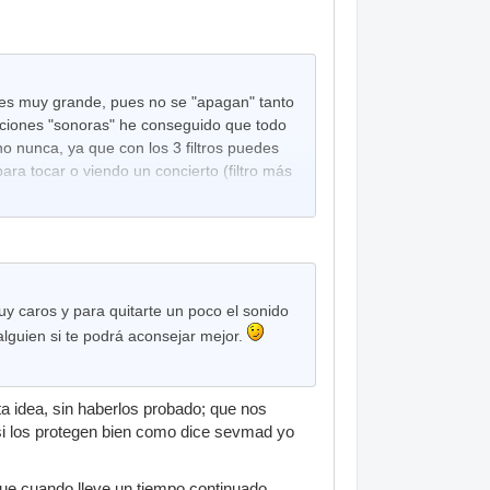
 es muy grande, pues no se "apagan" tanto
diciones "sonoras" he conseguido que todo
o nunca, ya que con los 3 filtros puedes
para tocar o viendo un concierto (filtro más
y caros y para quitarte un poco el sonido
lguien si te podrá aconsejar mejor.
a idea, sin haberlos probado; que nos
si los protegen bien como dice sevmad yo
 que cuando lleve un tiempo continuado