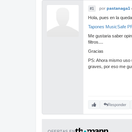
por
pastanaga1
#1
Hola, pues en la qued
Tapones MusicSafe 
Me gustaria saber opin
filtros....
Gracias
PS: Ahora mismo uso 
graves, por eso me gus
Responder
OFERTAS EN