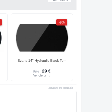
-9%
d
Evans 14" Hydraulic Black Tom
29 €
32 €
Ver oferta
→
Enlaces de afiliación