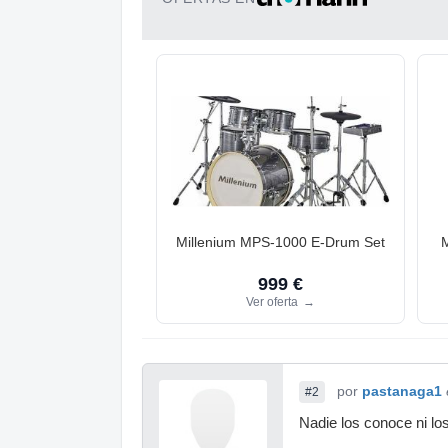
Millenium MPS-1000 E-Drum Set
999 €
Ver oferta
→
por
pastanaga1
#2
Nadie los conoce ni los