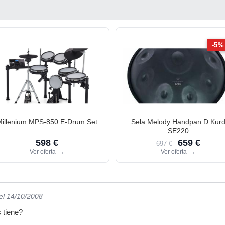
-5%
Millenium MPS-850 E-Drum Set
Sela Melody Handpan D Kur
SE220
598 €
659 €
697 €
Ver oferta
→
Ver oferta
→
el 14/10/2008
 tiene?