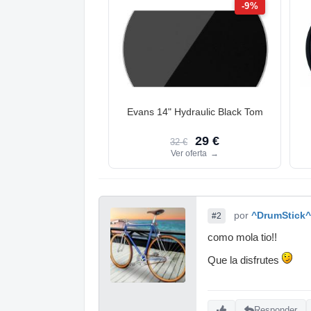
-9%
Evans 14" Hydraulic Black Tom
29 €
32 €
Ver oferta
→
por
^DrumStick^
#2
como mola tio!!
Que la disfrutes
Responder