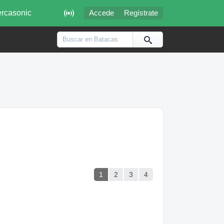

rcasonic
Accede
Regístrate
1
2
3
4