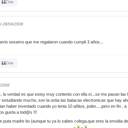
Citar
el 28/04/2008
barrio sesamo que me regalaron cuando cumpli 3 años...
Citar
/2008
, la verdad es que estoy muy contento con ella sí...se me pasan las
 estudiando mucho, son la ostia las batacas electronicas que hay ah
ian haber inventado cuando yo tenia 10 añitos, joder.....pero en fin , a
os gusta a tod@s !!!
 puta madre tio (aunque tu ya lo sabes colega,que eres la envidia de 