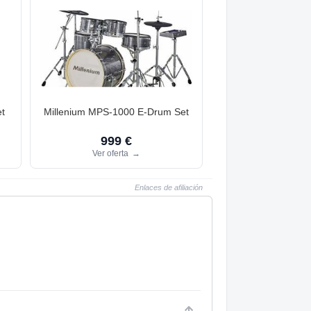
t
Millenium MPS-1000 E-Drum Set
999 €
Ver oferta
→
Enlaces de afiliación