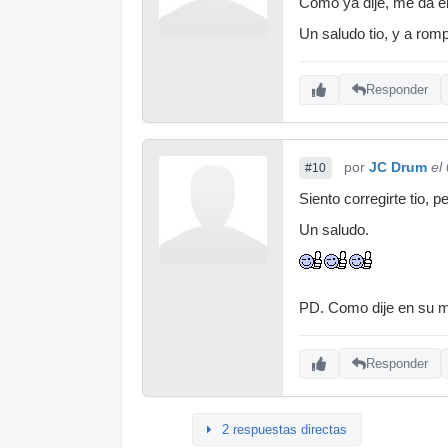
Como ya dije, me da envi
Un saludo tio, y a ro
Responder
por
JC Drum
el
#10
Siento corregirte tio,
Un saludo.
PD. Como dije en su mo
Responder
2 respuestas directas