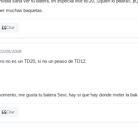
dia sana ver tu batera, en especial ese td-20, ¡¡quien lo pillara!!, je,j
mper muchas baquetas.
Citar
 02/05/2008
 pero no es un TD20, si no un peaso de TD12.
mento, me gusta tu batera Sevi, hay si que hay donde meter la bake
Citar