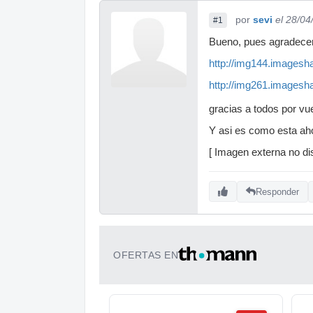
por
sevi
el 28/04
#1
Bueno, pues agradecer 
http://img144.imagesh
http://img261.imagesh
gracias a todos por vu
Y asi es como esta aho
[ Imagen externa no dis
Responder
OFERTAS EN