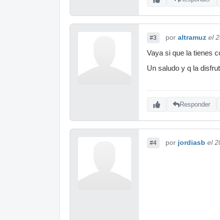
por
altramuz
el 
#3
Vaya si que la tienes co
Un saludo y q la disfru
Responder
por
jordiasb
el 
#4