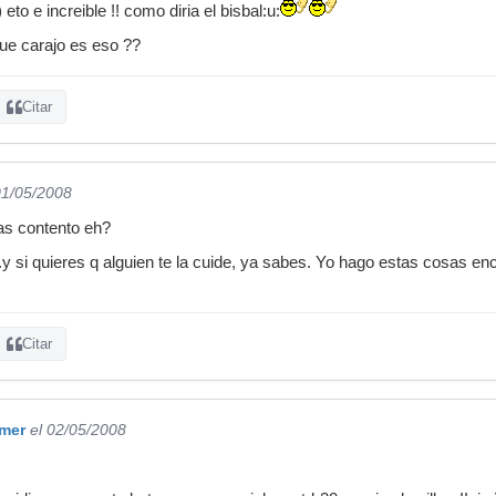
 eto e increible !! como diria el bisbal:u:
. que carajo es eso ??
Citar
01/05/2008
as contento eh?
..y si quieres q alguien te la cuide, ya sabes. Yo hago estas cosas e
Citar
mer
el 02/05/2008