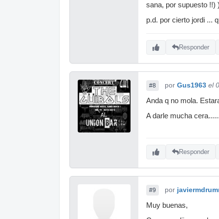
sana, por supuesto !!) )
p.d. por cierto jordi ..
Responder
por
Gus1963
el 
#8
Anda q no mola. Estar
A darle mucha cera....
Responder
por
javiermdrum
#9
Muy buenas,