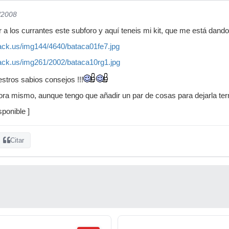
/2008
a los currantes este subforo y aquí teneis mi kit, que me está dand
ack.us/img144/4640/bataca01fe7.jpg
ack.us/img261/2002/bataca10rg1.jpg
estros sabios consejos !!!
ra mismo, aunque tengo que añadir un par de cosas para dejarla term
ponible ]
Citar