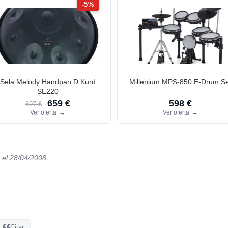
-5%
Sela Melody Handpan D Kurd
Millenium MPS-850 E-Drum Se
SE220
659 €
598 €
697 €
Ver oferta
→
Ver oferta
→
el 28/04/2008
Citar