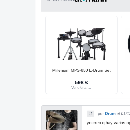
Millenium MPS-850 E-Drum Set
598 €
Ver oferta
→
por
Drum
el 01/
#2
yo creo q hay varias o