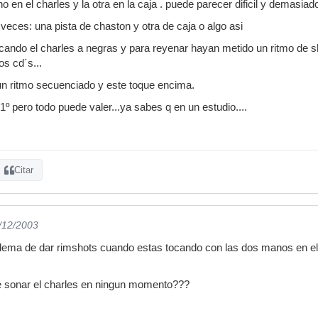
 en el charles y la otra en la caja . puede parecer dificil y demasiad
veces: una pista de chaston y otra de caja o algo asi
tocando el charles a negras y para reyenar hayan metido un ritmo de s
os cd´s...
un ritmo secuenciado y este toque encima.
1º pero todo puede valer...ya sabes q en un estudio....
Citar
1/12/2003
lema de dar rimshots cuando estas tocando con las dos manos en el ch
de sonar el charles en ningun momento???