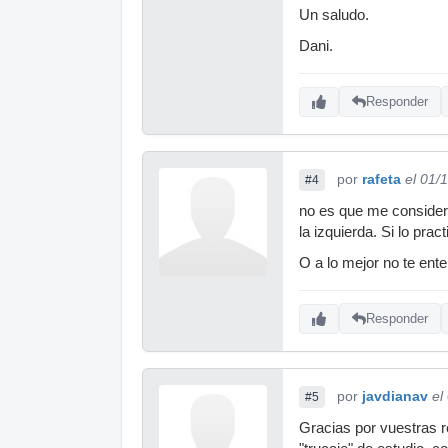
Un saludo.
Dani.
Responder
por
rafeta
el 01/
#4
no es que me consider
la izquierda. Si lo pra
O a lo mejor no te ente
Responder
por
javdianav
el
#5
Gracias por vuestras 