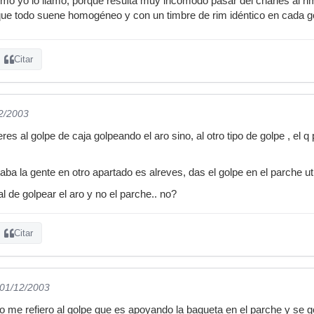
omo yo lo llamo, porque resulta muy incomodo pasar del charles al rim
que todo suene homogéneo y con un timbre de rim idéntico en cada g
Citar
12/2003
eres al golpe de caja golpeando el aro sino, al otro tipo de golpe , el
ba la gente en otro apartado es alreves, das el golpe en el parche uti
al de golpear el aro y no el parche.. no?
Citar
 01/12/2003
 me refiero al golpe que es apoyando la baqueta en el parche y se gol