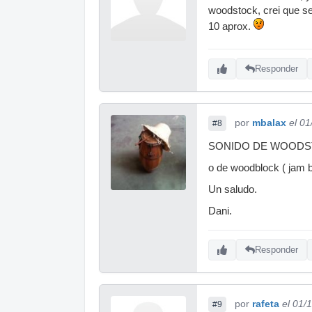
woodstock, crei que se 
10 aprox.
Responder
por
mbalax
el 0
#8
SONIDO DE WOODSTO
o de woodblock ( jam b
Un saludo.
Dani.
Responder
por
rafeta
el 01/
#9