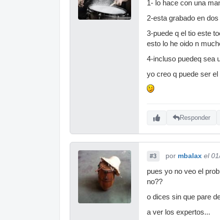
1- lo hace con una mano
2-esta grabado en dos 
3-puede q el tio este 
esto lo he oido n much
4-incluso puedeq sea 
yo creo q puede ser el 
Responder
por
mbalax
el 0
#3
pues yo no veo el prob
no??
o dices sin que pare 
a ver los expertos...