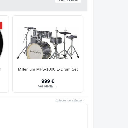
m
Millenium MPS-1000 E-Drum Set
999 €
Ver oferta
→
Enlaces de afiliación