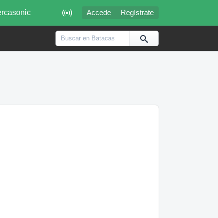

rcasonic
Accede
Regístrate