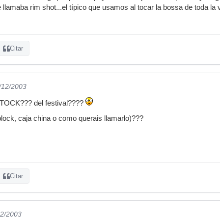
llamaba rim shot...el típico que usamos al tocar la bossa de toda la v
Citar
1/12/2003
CK??? del festival????
lock, caja china o como querais llamarlo)???
Citar
12/2003