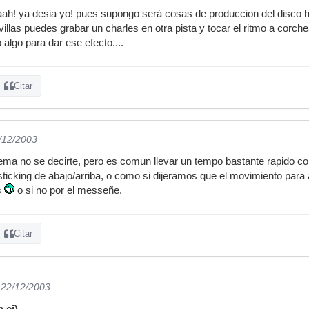
! ya desia yo! pues supongo será cosas de produccion del disco habr
llas puedes grabar un charles en otra pista y tocar el ritmo a corche
algo para dar ese efecto....
Citar
1/12/2003
tema no se decirte, pero es comun llevar un tempo bastante rapido 
ticking de abajo/arriba, o como si dijeramos que el movimiento para a
s
o si no por el messeñe.
Citar
 22/12/2003
.ej)