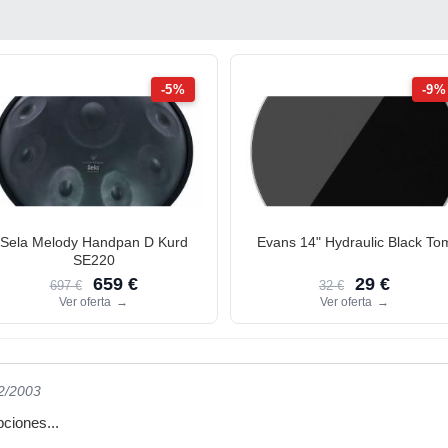
-5%
-9%
Sela Melody Handpan D Kurd
Evans 14" Hydraulic Black To
SE220
659 €
29 €
697 €
32 €
Ver oferta
→
Ver oferta
→
12/2003
pciones...