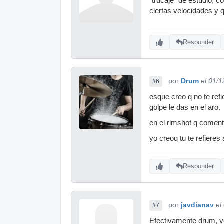
"trucaje" de estudio, c
ciertas velocidades y 
Responder
por
Drum
el 01/
#6
esque creo q no te refi
golpe le das en el aro.
en el rimshot q comenta
yo creoq tu te refieres 
Responder
por
javdianav
el
#7
Efectivamente drum, yo