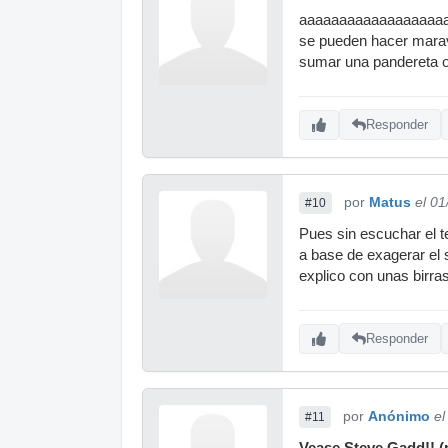
aaaaaaaaaaaaaaaaaaaah
se pueden hacer maravi
sumar una pandereta o 
Responder
por
Matus
el 0
#10
Pues sin escuchar el 
a base de exagerar el s
explico con unas birra
Responder
por
Anónimo
el
#11
Vease Steve Gadd!! (p