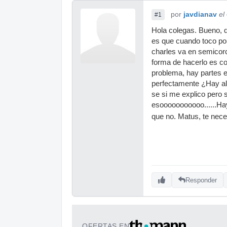
por
javdianav
el
#1
Hola colegas. Bueno, q
es que cuando toco po
charles va en semicor
forma de hacerlo es co
problema, hay partes e
perfectamente ¿Hay al
se si me explico pero 
esooooooooooo......Hay
que no. Matus, te nece
Responder
OFERTAS EN