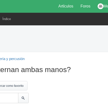
Artículos
Foros
Me
Índice
ería y percusión
lternan ambas manos?
rcar como favorito