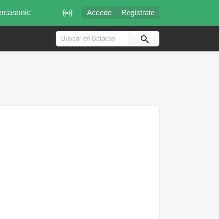

rcasonic
Accede
Regístrate