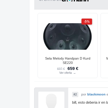
-5%
Sela Melody Handpan D Kurd
SE220
659 €
697 €
Ver oferta
→
por
blackmoon
#2
bill, esto deberia ir en 