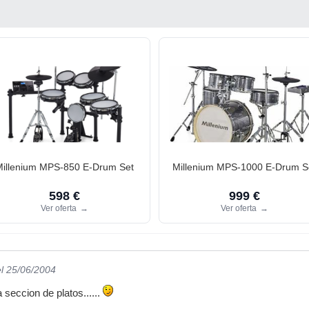
Millenium MPS-850 E-Drum Set
Millenium MPS-1000 E-Drum S
598 €
999 €
Ver oferta
→
Ver oferta
→
el 25/06/2004
la seccion de platos......