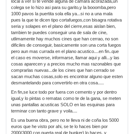
local a ver si te vende alguna de camara acorazada,un
colega se lo hizo asi para su garito,y la booomba,pero
1000 pavos la puertita sola ella ya...si no a una mala
pues la que te dicen tipo cortafuegos,con bisagra rotativa
seria y solapes en el plano del cierre,esas aislan bien,
tambien te puedes conseguir una de sala de cine,
utlimamente hay muchos cines que han cerrao, no son
dificiles de conseguir, basicamente son una corta fuegos
pero aun mas currada en el plano acustico....en fin..que
el caso es moverse, informarse, llamar aqui y alli...y las
cosas aparecen y a precios mucho mas razonables que
comprarlas nuevas...de los cines que han cerrado se
sacan muchas cosas,solo es encontrar alguno que esten
desmantelando para convertirlo en otra cosa.....
En fin,se luce todo por fuera con cemento y por dentro
igual,y lo pintas o rematas como te de la gana, se meten
unas pantallas acusticas SOLO en las esquinas para
terminar con tanto grave y voila....
Es una buena obra, pero no te lleva ni de coña los 5000
euros que he visto por ahi, se te lo haces bien por
2000(3000 con puerta real de bunker) lo haces, y