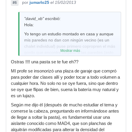
por
jumarlo25
el 15/02/2013
#6
"david_xb" escribió:
Hola:
Yo tengo un estudio montado en casa y aunque
mis paredes no dan con ningún vecino (es un
chalet individual) puse primero copropren el más
Mostrar más
gordo que encontre pegado a las paredes (esto
era un sótano y las paredes eran de cemento) y
Ostras !!!! una pasta se te fue eh??
ya después dos capas de lana de roca y por
MI profe se insonorizó una plaza de garaje que compró
último el pladur.
para poder dar clases allí y poder tocar a todo volumen a
De primeras he de decirte que el pladur si te
cualquier hora. No solo no se oye fuera, sino que dentro
puedes montar los montantes etc en madera
se oye que flipas de bien, suena la batería muy natural y
mucho mejor evitarás vibraciones por mucho
es un lujazo.
que uses gomas entre los montantes los canales
Según me dijo él (después de mucho estudiar el tema y
metalicos tienen una vibración de la ostia.
comerse la cabeza, preguntando en informándose antes
En cuanto a las puertas yo lo que hice fué
de llegar a soltar la pasta), es fundamental usar una
comprar puertas de las de antiincendias que ya
aislante conocido como MAD4, que son planchas de
llevan lana de roca por dentro y no son tan caras
alquitrán modificadas para alterar la densidad del