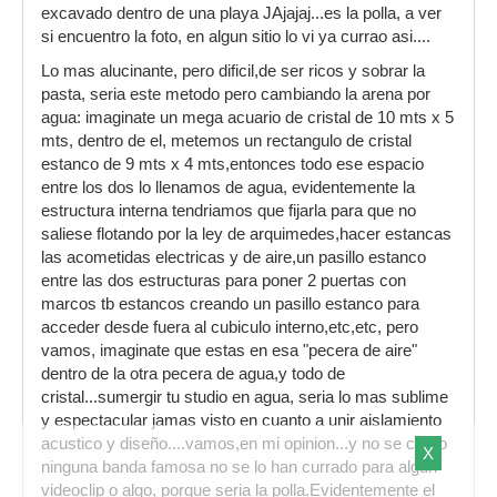
excavado dentro de una playa JAjajaj...es la polla, a ver
si encuentro la foto, en algun sitio lo vi ya currao asi....
Lo mas alucinante, pero dificil,de ser ricos y sobrar la
pasta, seria este metodo pero cambiando la arena por
agua: imaginate un mega acuario de cristal de 10 mts x 5
mts, dentro de el, metemos un rectangulo de cristal
estanco de 9 mts x 4 mts,entonces todo ese espacio
entre los dos lo llenamos de agua, evidentemente la
estructura interna tendriamos que fijarla para que no
saliese flotando por la ley de arquimedes,hacer estancas
las acometidas electricas y de aire,un pasillo estanco
entre las dos estructuras para poner 2 puertas con
marcos tb estancos creando un pasillo estanco para
acceder desde fuera al cubiculo interno,etc,etc, pero
vamos, imaginate que estas en esa "pecera de aire"
dentro de la otra pecera de agua,y todo de
cristal...sumergir tu studio en agua, seria lo mas sublime
y espectacular jamas visto en cuanto a unir aislamiento
acustico y diseño....vamos,en mi opinion...y no se como
X
ninguna banda famosa no se lo han currado para algun
videoclip o algo, porque seria la polla.Evidentemente el