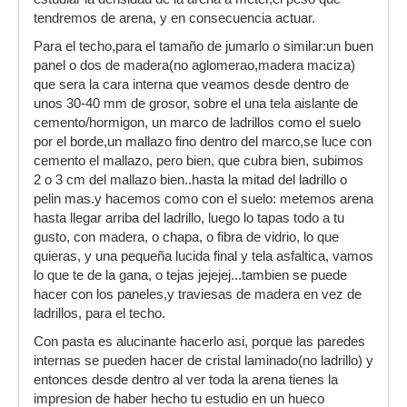
tendremos de arena, y en consecuencia actuar.
Para el techo,para el tamaño de jumarlo o similar:un buen
panel o dos de madera(no aglomerao,madera maciza)
que sera la cara interna que veamos desde dentro de
unos 30-40 mm de grosor, sobre el una tela aislante de
cemento/hormigon, un marco de ladrillos como el suelo
por el borde,un mallazo fino dentro del marco,se luce con
cemento el mallazo, pero bien, que cubra bien, subimos
2 o 3 cm del mallazo bien..hasta la mitad del ladrillo o
pelin mas.y hacemos como con el suelo: metemos arena
hasta llegar arriba del ladrillo, luego lo tapas todo a tu
gusto, con madera, o chapa, o fibra de vidrio, lo que
quieras, y una pequeña lucida final y tela asfaltica, vamos
lo que te de la gana, o tejas jejejej...tambien se puede
hacer con los paneles,y traviesas de madera en vez de
ladrillos, para el techo.
Con pasta es alucinante hacerlo asi, porque las paredes
internas se pueden hacer de cristal laminado(no ladrillo) y
entonces desde dentro al ver toda la arena tienes la
impresion de haber hecho tu estudio en un hueco