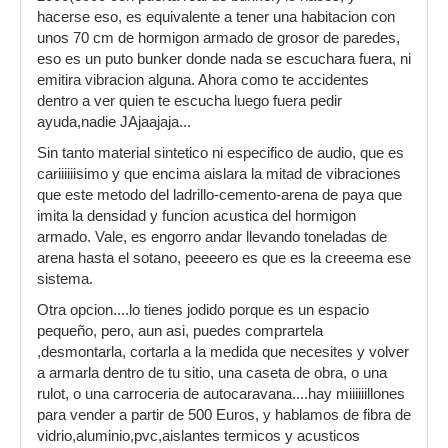
hacerse eso, es equivalente a tener una habitacion con
unos 70 cm de hormigon armado de grosor de paredes,
eso es un puto bunker donde nada se escuchara fuera, ni
emitira vibracion alguna. Ahora como te accidentes
dentro a ver quien te escucha luego fuera pedir
ayuda,nadie JAjaajaja...
Sin tanto material sintetico ni especifico de audio, que es
cariiiiiisimo y que encima aislara la mitad de vibraciones
que este metodo del ladrillo-cemento-arena de paya que
imita la densidad y funcion acustica del hormigon
armado. Vale, es engorro andar llevando toneladas de
arena hasta el sotano, peeeero es que es la creeema ese
sistema.
Otra opcion....lo tienes jodido porque es un espacio
pequeño, pero, aun asi, puedes comprartela
,desmontarla, cortarla a la medida que necesites y volver
a armarla dentro de tu sitio, una caseta de obra, o una
rulot, o una carroceria de autocaravana....hay miiiiiillones
para vender a partir de 500 Euros, y hablamos de fibra de
vidrio,aluminio,pvc,aislantes termicos y acusticos