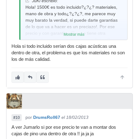
JuKi escribió:
Hola! 1500€ es todo incluido?¿?¿? materiales,
mano de obra y todo¿?¿?¿?, me parece muy
muy barato la verdad, si puede darte garantias
de lo que va a hacer es un preciazo!. Por ese
precio y con garantias dile que tiene otra
Mostrar más
habitación mas que insonorizar en Jaén xD
Hola si todo incluido serían dos cajas acústicas una
dentro de otra, el problema es que los materiales no son
los de más calidad.
por
DrumsRoll67
el 18/02/2013
#10
A ver Jumarlo si por ese precio te van a montar dos
cajas de pino una dentro de otra !! ja ja ja