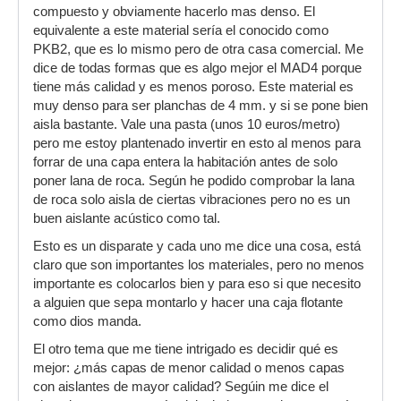
y después les puse otra plancha de copropren,
compuesto y obviamente hacerlo mas denso. El
también tengo dos puertas con una camara de
equivalente a este material sería el conocido como
aire entre medias.
PKB2, que es lo mismo pero de otra casa comercial. Me
El techo lo mismo que las paredes y el suelo
dice de todas formas que es algo mejor el MAD4 porque
madera de base, planchas de copropren más
tiene más calidad y es menos poroso. Este material es
finas especiales para suelos, otra capa de
muy denso para ser planchas de 4 mm. y si se pone bien
madera y por último tarima.
aisla bastante. Vale una pasta (unos 10 euros/metro)
pero me estoy plantenado invertir en esto al menos para
El resultado es que puedo tocar en casa cuando
forrar de una capa entera la habitación antes de solo
me de la gana sin molestar a vecinos pero
poner lana de roca. Según he podido comprobar la lana
dentro de la casa algo si se oye, no es
de roca solo aisla de ciertas vibraciones pero no es un
demasiado ni molesto pero no he logrado llegar
buen aislante acústico como tal.
a la insonoridad completa.
Esto es un disparate y cada uno me dice una cosa, está
De precio pues más o menos 5000€ leureles.
claro que son importantes los materiales, pero no menos
Espero que te ayude en algo.
importante es colocarlos bien y para eso si que necesito
a alguien que sepa montarlo y hacer una caja flotante
Saludos
como dios manda.
El otro tema que me tiene intrigado es decidir qué es
mejor: ¿más capas de menor calidad o menos capas
con aislantes de mayor calidad? Segúin me dice el