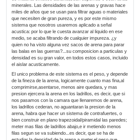
minerales. Las densidades de las arenas y gravas hace
miles de años que se usan para filtrar aguas o materiales
que necesiten de gran pureza, y es por este mismo
sistema que nosotros usaremos aplicado a señal
acustica: por lo que le cuesta avanzar al liquido en ese
medio, se acaba filtrando de cualquier impureza. ¿y
quien no ha visto alguna vez sacos de arena para parar
las balas en las guerras?...su composicion a particulas y
densidad es su gran valor, en todos estos casos, incluido
el aislar acusticamente.
El unico problema de este sistema es el peso, y depende
de la fineza de la arena, logicamente cuanto mas fina,al
comprimirse,asentarse, menos aire quedara, y mas
presion ejercera la arena en los ladrillos, es decir, que si
nos pasamos con la camara que llenaremos de arena,
los ladrillos cederan, no aguantaran la presion de la
arena, habra que hacer un sistema de contrafuertes, o
bien construir en plano trapezoidal/piramidal las paredes;
meter mas filas de ladrillos abajo,e ir metiendo menos
filas segun se va subiendo...es decir, que se ha de
estudiar la densidad de la arena a meter,el peso que