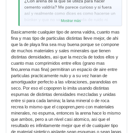
¿Con arena de la que se utiliza para hacer
cemento valdría? Me parece curioso y si fuera
así y realmente como dices es como hacerse un
búnker y que no va a pasar nada de ruido ni
Mostrar más
vibraciones, es una solución bastante barata
Basicamente cualquier tipo de arena valdra, cuanto mas
creo yo. Para el techo tendrías alguna solución
fina y mas tipo de particulas distintas lleve mejor, de ahi
barata?
que la de playa fina sea muy buena porque se compone
de muchos materiales y sales minerales que tienen
distintas densidades, asi que la mezcla de todos ellos y
cuanto mas comprimidos entre ellos (grano mas
fino,arena mas fina) permitiran un espacio de aire entre
particulas practicamente nulo y a su vez haran de
amortiguador perfecto a las vibraciones, parandolas en
seco. Por eso el copopren lo imita usando distintas
espumas de distintas densidades mezcladas y unidas
entre si para cada lamina; la lana mineral o de roca
recrea lo mismo que el copopren,pero con materiales
minerales, no espuma, entonces la arena hace lo mismo
que ambos, pero a un nivel casi atomico, asi que el
resultado es infinitamente mejor que el de cualquier tipo
de material sintetico aislante,sean espumas o sean lanas