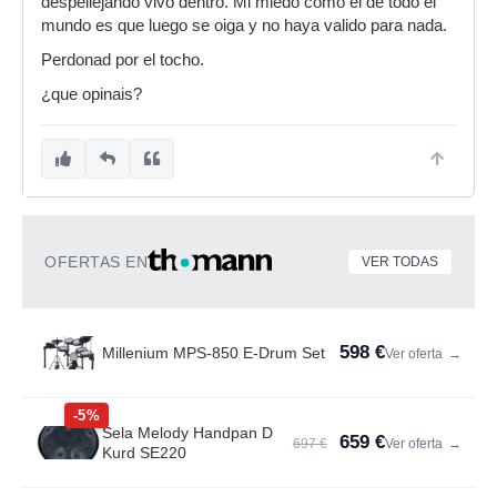
despellejando vivo dentro. Mi miedo como el de todo el
mundo es que luego se oiga y no haya valido para nada.
Perdonad por el tocho.
¿que opinais?
OFERTAS EN
VER TODAS
598 €
Millenium MPS-850 E-Drum Set
Ver oferta
→
-5%
Sela Melody Handpan D
659 €
697 €
Ver oferta
→
Kurd SE220