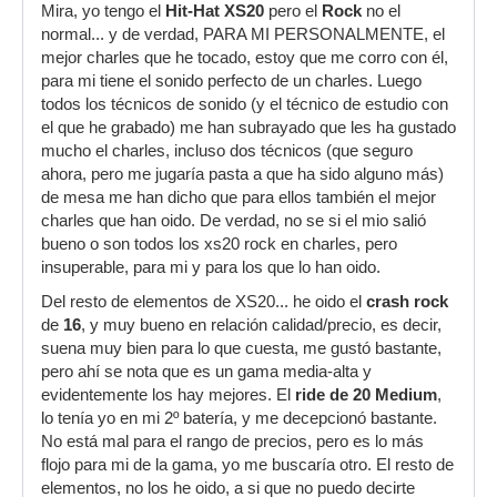
Mira, yo tengo el
Hit-Hat XS20
pero el
Rock
no el
normal... y de verdad, PARA MI PERSONALMENTE, el
mejor charles que he tocado, estoy que me corro con él,
para mi tiene el sonido perfecto de un charles. Luego
todos los técnicos de sonido (y el técnico de estudio con
el que he grabado) me han subrayado que les ha gustado
mucho el charles, incluso dos técnicos (que seguro
ahora, pero me jugaría pasta a que ha sido alguno más)
de mesa me han dicho que para ellos también el mejor
charles que han oido. De verdad, no se si el mio salió
bueno o son todos los xs20 rock en charles, pero
insuperable, para mi y para los que lo han oido.
Del resto de elementos de XS20... he oido el
crash rock
de
16
, y muy bueno en relación calidad/precio, es decir,
suena muy bien para lo que cuesta, me gustó bastante,
pero ahí se nota que es un gama media-alta y
evidentemente los hay mejores. El
ride de 20 Medium
,
lo tenía yo en mi 2º batería, y me decepcionó bastante.
No está mal para el rango de precios, pero es lo más
flojo para mi de la gama, yo me buscaría otro. El resto de
elementos, no los he oido, a si que no puedo decirte