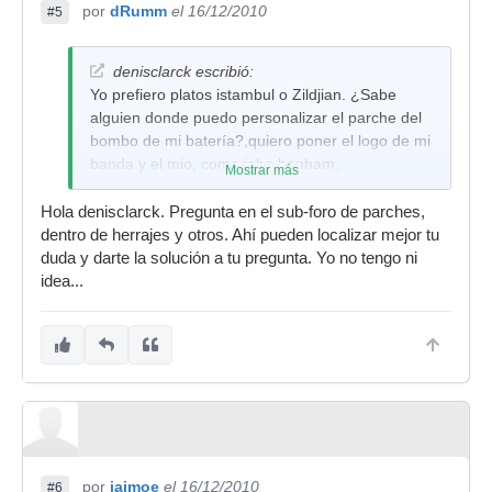
por
dRumm
el 16/12/2010
#5
denisclarck escribió:
Yo prefiero platos istambul o Zildjian. ¿Sabe
alguien donde puedo personalizar el parche del
bombo de mi batería?,quiero poner el logo de mi
banda y el mio, como john bonham.
Mostrar más
Hola denisclarck. Pregunta en el sub-foro de parches,
dentro de herrajes y otros. Ahí pueden localizar mejor tu
duda y darte la solución a tu pregunta. Yo no tengo ni
idea...
por
jaimoe
el 16/12/2010
#6