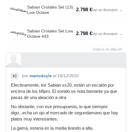
Sabian Crotales Set (13)
2.798 €
Ver en thomann
→
Low Octave
Sabian Crotales Set Low
2.798 €
Ver en thomann
→
Octave 443
Enlaces de afiliación
por
mariodoyle
el 16/12/2010
#2
Efectivamente, los Sabian xs20, están un escalón por
encima de los b8pro. El sonido se nota bastante ya que
pasas de una aleación a otra.
No obstante, con ese presupuesto, lo que siempre
digo...echa un ojo al mercado de segundamano que hay
platos muy interesantes.
La gama, estaría en la media tirando a alta.