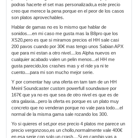
podras hacerte el set mas personalizado,a este precio
creo que merece la pena porque en el peor de los casos
son platos aprovechables.
Hablar de gamas no es lo mismo que hablar de
sonidos....en mi caso me gusta mas la B8pro que los
XS20,pero es que si miramos precios el HH sale casi
200 pavos cuando por 30€ mas tengo unos Sabian APX
que para mi estan a otro nivel....los Alpha nuevos en
cualquier acabado valen un pelin menos...el HH me
gusta parecido,los crashes mas y el ride ya ni te
cuento....para mi son mucho mejor serie.
Y por comentar hay una oferta en tam tam de un HH
Meinl Soundcaster custom powerfull soundwave por
167€ que ya no es que sea de otro nivel es que es de
otra galaxia...pero la oferta es porque es un plato muy
concreto que no venderan porque no vale para todo....el
normal de la misma gama sale rozando los 300.
Yo si quieres el set,por ese precio 4 platos me parece un
precio vergonzoso,es un chollo,normalmente vale 400€
en esa serie con solo un crash....Si en cambio vas a