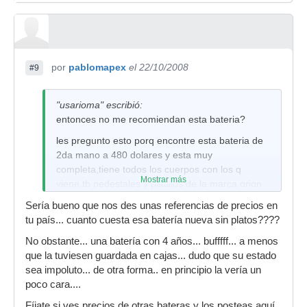
por
pablomapex
el 22/10/2008
#9
"usarioma" escribió:
entonces no me recomiendan esta bateria?
les pregunto esto porq encontre esta bateria de
2da mano a 480 dolares y esta muy
completa,tiene todos los cuerpos con los q
Mostrar más
viene,tb pedestales y platillos de la marca orion
twister, y tiene 4 años de uso
Sería bueno que nos des unas referencias de precios en
entonces mejor me espero a conseguir algo
tu país... cuanto cuesta esa batería nueva sin platos????
mejor?
No obstante... una batería con 4 años... bufffff... a menos
que la tuviesen guardada en cajas... dudo que su estado
sea impoluto... de otra forma.. en principio la vería un
poco cara....
Fíjate si ves precios de otras bateras y los posteas aquí