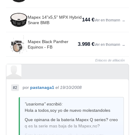
Mapex 14"x5,5" MPX Hybrid
144 €
Ver en thomann
→
Snare BMB
Mapex Black Panther
3.998 €
Ver en thomann
→
Equinox - FB
Enlaces de afiliación
por
pastanaga1
el 19/10/2008
#2
"usarioma" escribió:
Hola a todos,soy yo de nuevo molestandoles
Que opinana de la bateria Mapex Q series? creo
q es la serie mas baja de la Mapex,no?