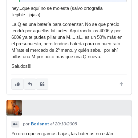
orientado?osea q estilo de musica tira bien para
esta bateria ?
hey...que aquí no se molesta (salvo ortografia
ilegible...jajaja)
Que otras baterias equivalentes,pero en otras
marcas existen?
La Q es una batería para comenzar. No se que precio
tendrá por aquellas latitudes. Aqui ronda los 400€ y por
Espero sus respuestas
600€ ya te pudes pillar una M.... si... es un 50% más en
Gracias
el presupuesto, pero tendrás batería para un buen rato.
Mírate el mercado de 2º mano..y quién sabe.. por ahí
pillas una M por poco mas que una Q nueva.
Saludos!!!!
por
Borisnot
el 20/10/2008
#4
Yo creo que en gamas bajas, las baterías no están