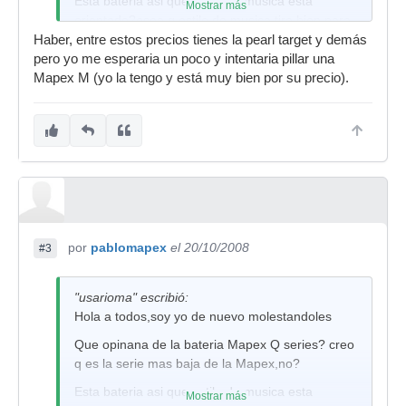
Esta bateria asi que estilo de musica esta
Mostrar más
orientado?osea q estilo de musica tira bien para
esta bateria ?
Haber, entre estos precios tienes la pearl target y demás
pero yo me esperaria un poco y intentaria pillar una
Que otras baterias equivalentes,pero en otras
Mapex M (yo la tengo y está muy bien por su precio).
marcas existen?
Espero sus respuestas
Gracias
por
pablomapex
el 20/10/2008
#3
"usarioma" escribió:
Hola a todos,soy yo de nuevo molestandoles
Que opinana de la bateria Mapex Q series? creo
q es la serie mas baja de la Mapex,no?
Esta bateria asi que estilo de musica esta
Mostrar más