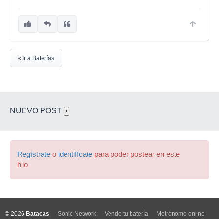
« Ir a Baterías
NUEVO POST
×
Regístrate
o
identifícate
para poder postear en este
hilo
© 2026
Batacas
Sonic Network
Vende tu batería
Metrónomo online