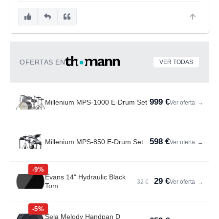
OFERTAS EN
VER TODAS
999 €
Millenium MPS-1000 E-Drum Set
Ver oferta
→
598 €
Millenium MPS-850 E-Drum Set
Ver oferta
→
-9%
Evans 14" Hydraulic Black
29 €
32 €
Ver oferta
→
Tom
-5%
Sela Melody Handpan D