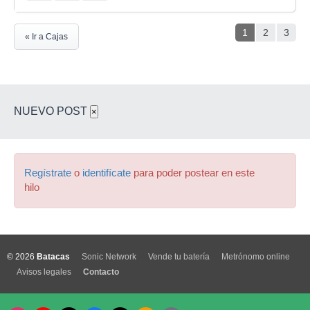
1
2
3
« Ir a Cajas
NUEVO POST
×
Regístrate
o
identifícate
para poder postear en este
hilo
© 2026
Batacas
Sonic Network
Vende tu batería
Metrónomo online
Avisos legales
Contacto