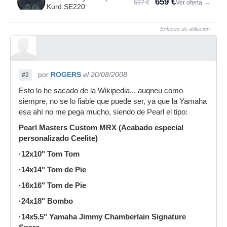
659 €
697 €
Ver oferta
→
Kurd SE220
Enlaces de afiliación
por
ROGERS
el 20/08/2008
#2
Esto lo he sacado de la Wikipedia... auqneu como
siempre, no se lo fiable que puede ser, ya que la Yamaha
esa ahí no me pega mucho, siendo de Pearl el tipo:
Pearl Masters Custom MRX (Acabado especial
personalizado Ceelite)
·12x10" Tom Tom
·14x14" Tom de Pie
·16x16" Tom de Pie
·24x18" Bombo
·14x5.5" Yamaha Jimmy Chamberlain Signature