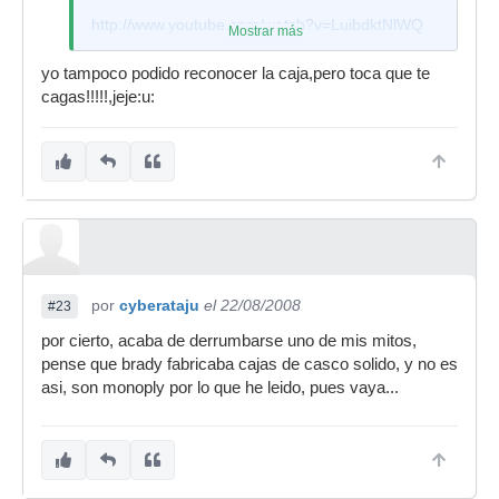
http://www.youtube.com/watch?v=LuibdktNlWQ
Mostrar más
yo tampoco podido reconocer la caja,pero toca que te
cagas!!!!!,jeje:u:
por
cyberataju
el 22/08/2008
#23
por cierto, acaba de derrumbarse uno de mis mitos,
pense que brady fabricaba cajas de casco solido, y no es
asi, son monoply por lo que he leido, pues vaya...