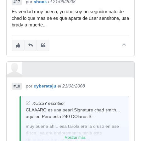
por
shock
el 21/08/2008
#17
Es verdad muy buena, yo que soy un seguidor nato de
chad lo que mas se es que aparte de usar sensitone, usa
brady a muerte...
por
cyberataju
el 21/08/2008
#18
KUSSY escribió:
CLAAARO es una pearl Signature chad smith...
aqui en Peru esta 240 DOlares $ ..
muy buena ah!.. esa tarola era la q uso en ese
disco.. ya era endorsment y tenia este
Mostrar más
signature.. otras las desconozco!