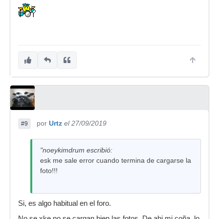
por
Urtz
el 27/09/2019
#9
"noeykimdrum escribió:
esk me sale error cuando termina de cargarse la
foto!!!
Si, es algo habitual en el foro.
No se xke no se cargan bien las fotos. De ahi mi coña, lo