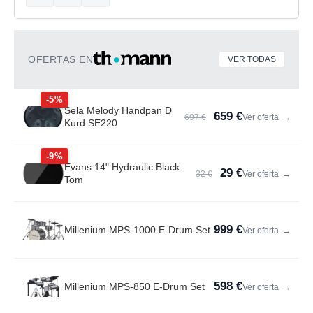
OFERTAS EN
VER TODAS
-5%
Sela Melody Handpan D
659 €
697 €
Ver oferta
→
Kurd SE220
-9%
Evans 14" Hydraulic Black
29 €
32 €
Ver oferta
→
Tom
999 €
Millenium MPS-1000 E-Drum Set
Ver oferta
→
598 €
Millenium MPS-850 E-Drum Set
Ver oferta
→