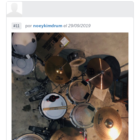
por
noeykimdrum
el 29/09/2019
#11