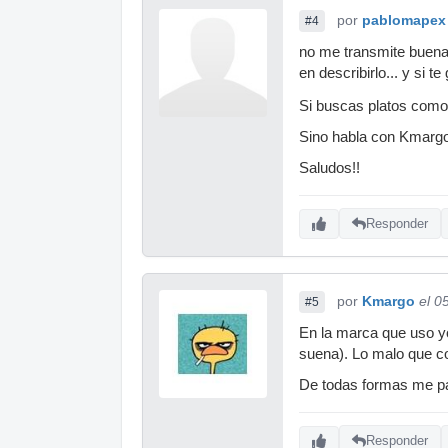
por
pablomapex
#4
no me transmite buenas
en describirlo... y si 
Si buscas platos como l
Sino habla con Kmargo,
Saludos!!
Responder
por
Kmargo
el 0
#5
En la marca que uso yo
suena). Lo malo que c
De todas formas me pa
Responder