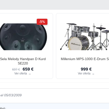
-5%
Sela Melody Handpan D Kurd
Millenium MPS-1000 E-Drum S
SE220
659 €
999 €
697 €
Ver oferta
→
Ver oferta
→
el 05/03/2009
bió: