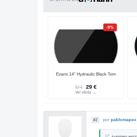
-9%
Evans 14" Hydraulic Black Tom
29 €
32 €
Ver oferta
→
por
pablomapex
#2
juanpeo escri