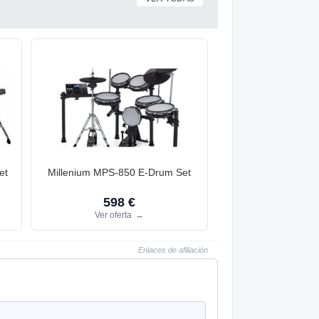
et
Millenium MPS-850 E-Drum Set
598 €
Ver oferta
→
Enlaces de afiliación