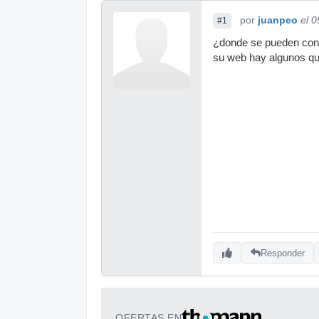
por
juanpeo
el 
#1
¿donde se pueden conse
su web hay algunos que
Responder
OFERTAS EN