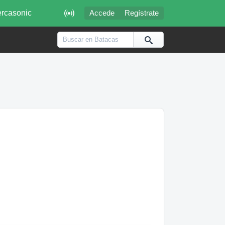

rcasonic
Accede
Regístrate