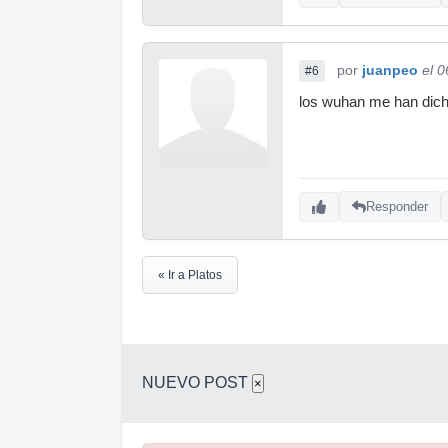
por
juanpeo
el 
#6
los wuhan me han dicho
Responder
« Ir a Platos
NUEVO POST
×