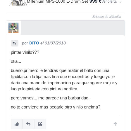
999 €
Millenium MPS-1000 E-Drum Set
Ver oferta
→
Enlaces de afiliación
por
DITO
el 01/07/2010
#2
pintar vinilo???
otia...
bueno,primero le tendras que matar el brillo con una
lijadita con la lija mas fina que encuentras y luego yo le
daria una mano de imprimacion para que agarre mejor y
luego lo pintaria con pintura acrilica..
pero,vamos... me parece una barbaridad..
no te conviene mas pegarle otro vinilo encima?