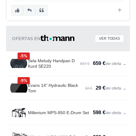
OFERTAS EN
VER TODAS
-5%
Sela Melody Handpan D
659 €
697 €
Ver oferta
→
Kurd SE220
-9%
Evans 14" Hydraulic Black
29 €
32 €
Ver oferta
→
Tom
598 €
Millenium MPS-850 E-Drum Set
Ver oferta
→