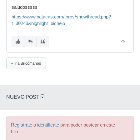
saludosssss
https://www.batacas.com/foros/showthread.php?
t=30249&highlight=bichejo
« Ir a Bricómanos
NUEVO POST
×
Regístrate
o
identifícate
para poder postear en este
hilo