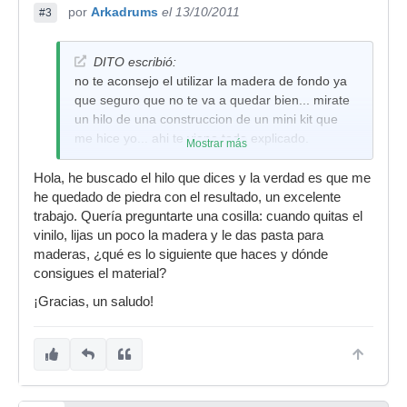
por
Arkadrums
el 13/10/2011
#3
DITO escribió:
no te aconsejo el utilizar la madera de fondo ya
que seguro que no te va a quedar bien... mirate
un hilo de una construccion de un mini kit que
me hice yo... ahi te viene todo explicado.
Mostrar más
Hola, he buscado el hilo que dices y la verdad es que me
he quedado de piedra con el resultado, un excelente
trabajo. Quería preguntarte una cosilla: cuando quitas el
vinilo, lijas un poco la madera y le das pasta para
maderas, ¿qué es lo siguiente que haces y dónde
consigues el material?
¡Gracias, un saludo!