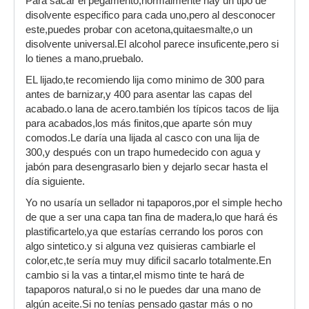
Para sacar el pegamento,normalmente hay un tipo de
disolvente especifico para cada uno,pero al desconocer
este,puedes probar con acetona,quitaesmalte,o un
disolvente universal.El alcohol parece insuficente,pero si
lo tienes a mano,pruebalo.
EL lijado,te recomiendo lija como minimo de 300 para
antes de barnizar,y 400 para asentar las capas del
acabado.o lana de acero.también los típicos tacos de lija
para acabados,los más finitos,que aparte són muy
comodos.Le daría una lijada al casco con una lija de
300,y después con un trapo humedecido con agua y
jabón para desengrasarlo bien y dejarlo secar hasta el
día siguiente.
Yo no usaría un sellador ni tapaporos,por el simple hecho
de que a ser una capa tan fina de madera,lo que hará és
plastificartelo,ya que estarías cerrando los poros con
algo sintetico.y si alguna vez quisieras cambiarle el
color,etc,te sería muy muy dificil sacarlo totalmente.En
cambio si la vas a tintar,el mismo tinte te hará de
tapaporos natural,o si no le puedes dar una mano de
algún aceite.Si no tenías pensado gastar más o no