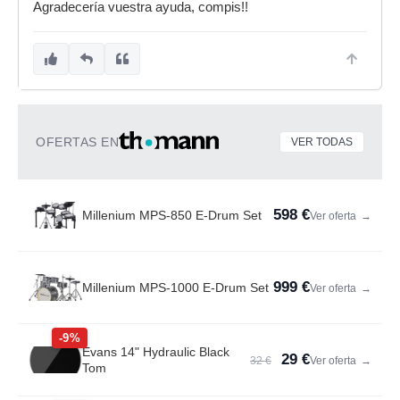
Agradecería vuestra ayuda, compis!!
OFERTAS EN
VER TODAS
598 €
Millenium MPS-850 E-Drum Set
Ver oferta
→
999 €
Millenium MPS-1000 E-Drum Set
Ver oferta
→
-9%
Evans 14" Hydraulic Black
29 €
32 €
Ver oferta
→
Tom