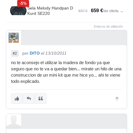
-5%
Sela Melody Handpan D
659 €
697 €
Ver oferta
→
Kurd SE220
Enlaces de afiliación
por
DITO
el 13/10/2011
#2
no te aconsejo el utilizar la madera de fondo ya que
seguro que no te va a quedar bien... mirate un hilo de una
construccion de un mini kit que me hice yo... ahi te viene
todo explicado.