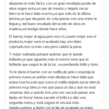
dispones,lo más fácil y con un gran resultado,aceite de
oliva virgen extra,un par de manos y dejarlo secar
bien.no le hace falta mucho,ya que sólo és la última
lámina.ya que despúes és cola,quizás con una mano le
llegue,y del buen resultado del aceite de oliva en
madera,soi testigo desde hace años.
El barniz,mejor al agua,pero eso sí,cuanto mejor sea el
producto,mejor será el acabado,hay uno titam
cojonudo,eso si,más caro,pero valdrá la pena.
Y mejor satinado,aúnque quieras que te quede
brillante,ya que aguanta más el mismo tono que el
brillante que segun le dé la luz ,va perdiendo brillo y tono.
Yo le daría el barniz con un rodillo,de pelo o esponja.la
primera mano,un pokito más diluida.no hace falta que
estea mucho,solo que corra el rodillo.dejarla secar bien,la
primera muy bien,si ves que pasa un dia y aun no está
,esperas dos,o quizás tres,una vez seca,le pasas una
lijada sin forzar hasta sacarle el brillo.Le dás una
segunda mano,y está seguro te secará más
rápido,vuelves a lijarlo con la lija de acabado,un trapo