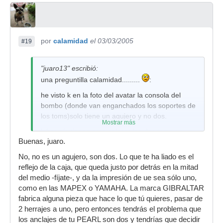
por
calamidad
el 03/03/2005
#19
"juaro13" escribió:
una preguntilla calamidad.........
:
he visto k en la foto del avatar la consola del
bombo (donde van enganchados los soportes de
los toms)solo tiene un agujero y no dos.
Mostrar más
k herraje tienes para colocar los dos toms en un
Buenas, juaro.
solo agujero? es de pearl?
No, no es un agujero, son dos. Lo que te ha liado es el
(no se si me he explicado bien
)
reflejo de la caja, que queda justo por detrás en la mitad
es k yo tengo una forum, k supongo k el
del medio -fíjate-, y da la impresión de ue sea sólo uno,
diametro de los agujeros y los tubos son iguales
como en las MAPEX o YAMAHA. La marca GIBRALTAR
k en la export, y me gustaria colocar los toms de
fabrica alguna pieza que hace lo que tú quieres, pasar de
esa manera
2 herrajes a uno, pero entonces tendrás el problema que
los anclajes de tu PEARL son dos y tendrías que decidir