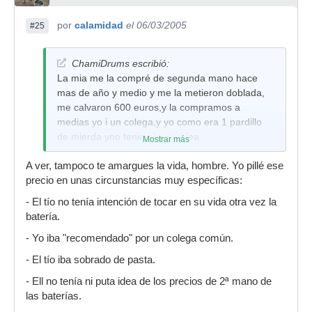
por
calamidad
el 06/03/2005
#25
ChamiDrums escribió:
La mia me la compré de segunda mano hace
mas de año y medio y me la metieron doblada,
me calvaron 600 euros,y la compramos a
medias yo i un colega,y yo como era 1 pardillo
de mierda yno tenia ni puta idea.
Mostrar más
Pero es la ultima vez ke me timan. ahora ke he
A ver, tampoco te amargues la vida, hombre. Yo pillé ese
visto lo ke te costó a ti esa me ha dolido en el
precio en unas circunstancias muy específicas:
puto alma!!!!!!!!!!
- El tío no tenía intención de tocar en su vida otra vez la
Soy maximus pardillus
batería.
- Yo iba "recomendado" por un colega común.
- El tío iba sobrado de pasta.
- Ell no tenía ni puta idea de los precios de 2ª mano de
las baterías.