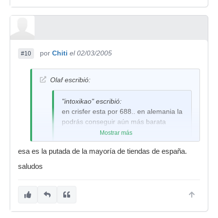
por
Chiti
el 02/03/2005
#10
Olaf escribió:
"intoxikao" escribió:
en crisfer esta por 688.. en alemania la
podrás conseguir aún más barata
Mostrar más
esa es la putada de la mayoría de tiendas de españa.
En crisfer no incluye IVA ni envio, se queda en
¤836.75
saludos