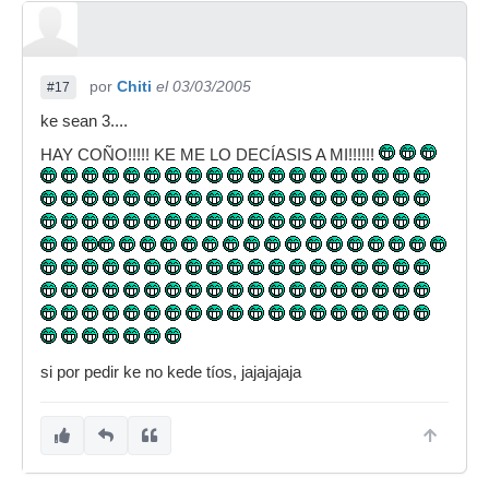
por
Chiti
el 03/03/2005
#17
ke sean 3....
HAY COÑO!!!!! KE ME LO DECÍASIS A MI!!!!!!
si por pedir ke no kede tíos, jajajajaja