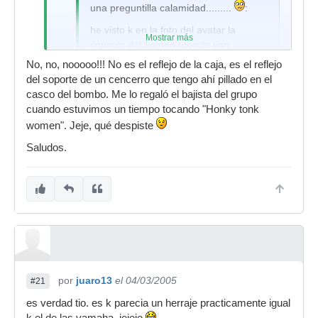
una preguntilla calamidad.........
:
he visto k en la foto del avatar la
Mostrar más
consola del bombo (donde van
enganchados los soportes de los
No, no, nooooo!!! No es el reflejo de la caja, es el reflejo
toms)solo tiene un agujero y no dos.
del soporte de un cencerro que tengo ahí pillado en el
casco del bombo. Me lo regaló el bajista del grupo
k herraje tienes para colocar los dos
cuando estuvimos un tiempo tocando "Honky tonk
toms en un solo agujero? es de pearl?
women". Jeje, qué despiste
(no se si me he explicado bien
)
Saludos.
es k yo tengo una forum, k supongo k
el diametro de los agujeros y los tubos
son iguales k en la export, y me
gustaria colocar los toms de esa
manera
Buenas, juaro.
por
juaro13
el 04/03/2005
#21
No, no es un agujero, son dos. Lo que te ha
liado es el reflejo de la caja, que queda justo por
es verdad tio. es k parecia un herraje practicamente igual
detrás en la mitad del medio -fíjate-, y da la