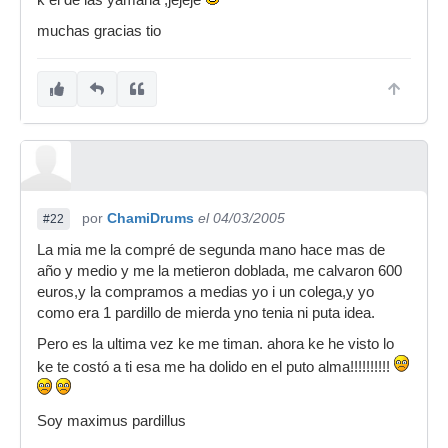
k el de las yamaha ,jejeje
impresión de ue sea sólo uno, como en las
muchas gracias tio
MAPEX o YAMAHA. La marca GIBRALTAR
fabrica alguna pieza que hace lo que tú quieres,
pasar de 2 herrajes a uno, pero entonces
tendrás el problema que los anclajes de tu
PEARL son dos y tendrías que decidir en cuál de
los dos anclarlo, pero no tiene sentido, ya que
entonces te quedarían los toms desplazados
hacia la izquierda o hacia la derecha. Supongo
que entonces debrías cambiar el anclaje del tu
por
ChamiDrums
el 04/03/2005
#22
bombo para dmitir un sólo herraje central... o
sea, no vale la pena. No sé si me he explicao
La mia me la compré de segunda mano hace mas de
bien...
año y medio y me la metieron doblada, me calvaron 600
euros,y la compramos a medias yo i un colega,y yo
Saludos.
como era 1 pardillo de mierda yno tenia ni puta idea.
Pero es la ultima vez ke me timan. ahora ke he visto lo
ke te costó a ti esa me ha dolido en el puto alma!!!!!!!!!!
Soy maximus pardillus