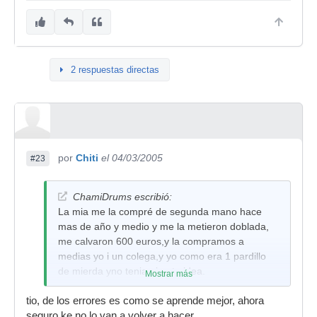
2 respuestas directas
por
Chiti
el 04/03/2005
#23
ChamiDrums escribió:
La mia me la compré de segunda mano hace
mas de año y medio y me la metieron doblada,
me calvaron 600 euros,y la compramos a
medias yo i un colega,y yo como era 1 pardillo
de mierda yno tenia ni puta idea.
Mostrar más
Pero es la ultima vez ke me timan. ahora ke he
tio, de los errores es como se aprende mejor, ahora
visto lo ke te costó a ti esa me ha dolido en el
seguro ke no lo van a volver a hacer.