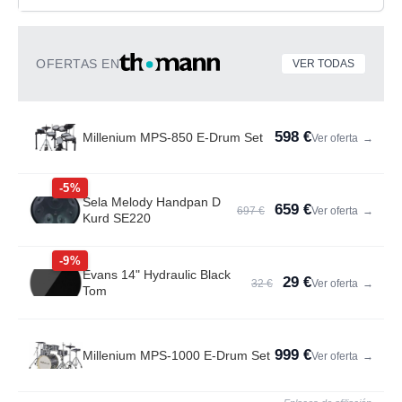
OFERTAS EN
VER TODAS
598 €
Millenium MPS-850 E-Drum Set
Ver oferta
→
-5%
Sela Melody Handpan D
659 €
697 €
Ver oferta
→
Kurd SE220
-9%
Evans 14" Hydraulic Black
29 €
32 €
Ver oferta
→
Tom
999 €
Millenium MPS-1000 E-Drum Set
Ver oferta
→