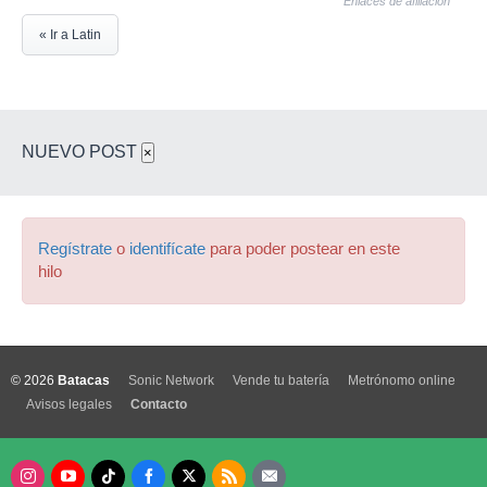
Enlaces de afiliación
« Ir a Latin
NUEVO POST
×
Regístrate
o
identifícate
para poder postear en este
hilo
© 2026
Batacas
Sonic Network
Vende tu batería
Metrónomo online
Avisos legales
Contacto