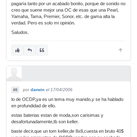
buenas y excelentes pero yo prefiero una OC
pagaría tanto por un acabado bonito, porque de sonido no
jejeje digo todavia no tengo la mia pero he
creo que suene mejor una OC de esas que una Pearl,
tocado con ellas, la mia es una bateria brasileña
Yamaha, Tama, Premier, Sonor, etc. de gama alta la
RMV si alguien la concoe wow suenan inclusive
verdad. Pero es solo mi opinión.
mejor q una yamaha maple custom o que una
Saludos.
pearl prestige session series...
bueno hay de gustos a gustos...
por
darwin
el 17/04/2006
#8
lo de OCDP,ya es un tema muy manido,y se ha hablado
en profundidad de ello.
estas baterias estan de moda,son carisimas y
desafortunadamente,tb son keller.
baste decir,que un tom keller,de 8x8,cuesta en bruto 40$