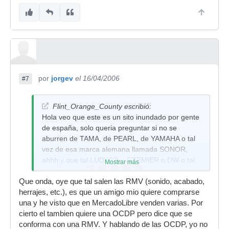
por
jorgev
el 16/04/2006
#7
Flint_Orange_County escribió:
Hola veo que este es un sito inundado por gente
de españa, solo queria preguntar si no se
aburren de TAMA, de PEARL, de YAMAHA o tal
vez de esa marca alemana llamada SONOR,
ahhh y que tal LUDWIG o PREMIER o DW o tal
Mostrar más
vez a gretsch
:
:
:
:
:
Que onda, oye que tal salen las RMV (sonido, acabado,
creo q los que realmente conocen de tambores
herrajes, etc.), es que un amigo mio quiere comprarse
de buen sonido diria yo de los mejores conocen
una y he visto que en MercadoLibre venden varias. Por
OC
y digo creo q todas las marcas
cierto el tambien quiere una OCDP pero dice que se
anteriormente mencionadas son mas que
conforma con una RMV. Y hablando de las OCDP, yo no