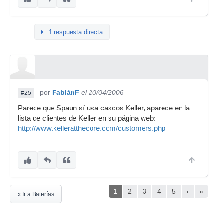
1 respuesta directa
por
FabiánF
el 20/04/2006
#25
Parece que Spaun sí usa cascos Keller, aparece en la
lista de clientes de Keller en su página web:
http://www.kelleratthecore.com/customers.php
1
2
3
4
5
›
»
« Ir a Baterías