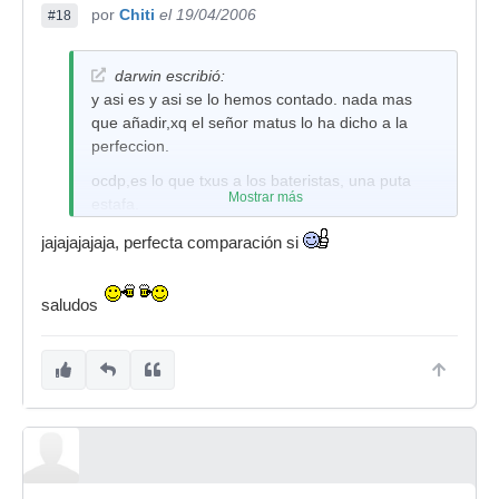
por
Chiti
el 19/04/2006
#18
darwin escribió:
y asi es y asi se lo hemos contado. nada mas
que añadir,xq el señor matus lo ha dicho a la
perfeccion.
ocdp,es lo que txus a los bateristas, una puta
Mostrar más
estafa.
jajajajajaja, perfecta comparación si
saludos