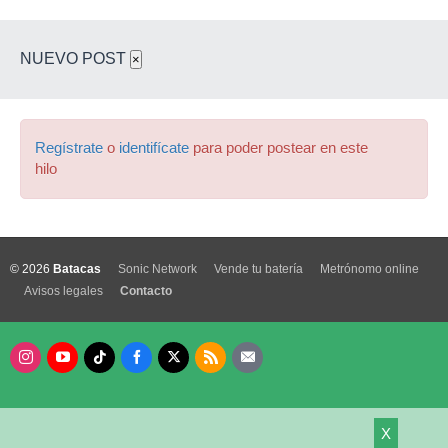
NUEVO POST
×
Regístrate
o
identifícate
para poder postear en este
hilo
© 2026
Batacas
Sonic Network
Vende tu batería
Metrónomo online
Avisos legales
Contacto
X