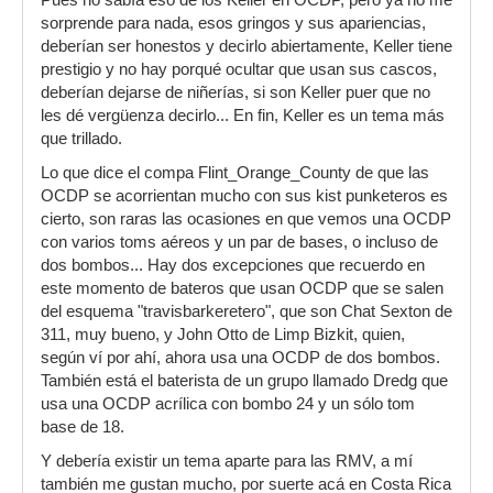
Pues no sabía eso de los Keller en OCDP, pero ya no me
sorprende para nada, esos gringos y sus apariencias,
deberían ser honestos y decirlo abiertamente, Keller tiene
prestigio y no hay porqué ocultar que usan sus cascos,
deberían dejarse de niñerías, si son Keller puer que no
les dé vergüenza decirlo... En fin, Keller es un tema más
que trillado.
Lo que dice el compa Flint_Orange_County de que las
OCDP se acorrientan mucho con sus kist punketeros es
cierto, son raras las ocasiones en que vemos una OCDP
con varios toms aéreos y un par de bases, o incluso de
dos bombos... Hay dos excepciones que recuerdo en
este momento de bateros que usan OCDP que se salen
del esquema "travisbarkeretero", que son Chat Sexton de
311, muy bueno, y John Otto de Limp Bizkit, quien,
según ví por ahí, ahora usa una OCDP de dos bombos.
También está el baterista de un grupo llamado Dredg que
usa una OCDP acrílica con bombo 24 y un sólo tom
base de 18.
Y debería existir un tema aparte para las RMV, a mí
también me gustan mucho, por suerte acá en Costa Rica