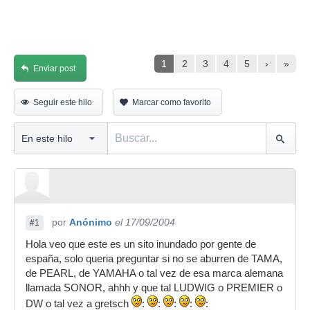
1
2
3
4
5
›
»
Enviar post
Seguir este hilo
Marcar como favorito
por
Anónimo
el 17/09/2004
#1
Hola veo que este es un sito inundado por gente de
españa, solo queria preguntar si no se aburren de TAMA,
de PEARL, de YAMAHA o tal vez de esa marca alemana
llamada SONOR, ahhh y que tal LUDWIG o PREMIER o
DW o tal vez a gretsch
:
:
:
:
: