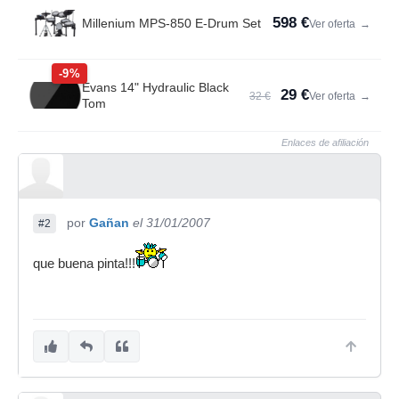
598 €
Millenium MPS-850 E-Drum Set
Ver oferta
→
-9%
Evans 14" Hydraulic Black
29 €
32 €
Ver oferta
→
Tom
Enlaces de afiliación
por
Gañan
el 31/01/2007
#2
que buena pinta!!!