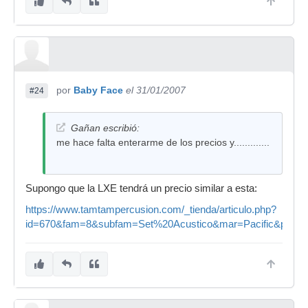
por
Baby Face
el 31/01/2007
#24
Gañan escribió:
me hace falta enterarme de los precios y.............
Supongo que la LXE tendrá un precio similar a esta:
https://www.tamtampercusion.com/_tienda/articulo.php?
id=670&fam=8&subfam=Set%20Acustico&mar=Pacific&pag=