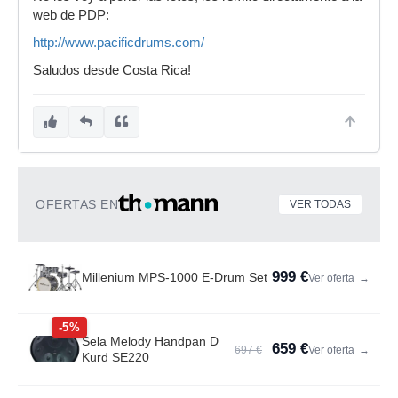
web de PDP:
http://www.pacificdrums.com/
Saludos desde Costa Rica!
OFERTAS EN
VER TODAS
999 €
Millenium MPS-1000 E-Drum Set
Ver oferta
→
-5%
Sela Melody Handpan D
659 €
697 €
Ver oferta
→
Kurd SE220