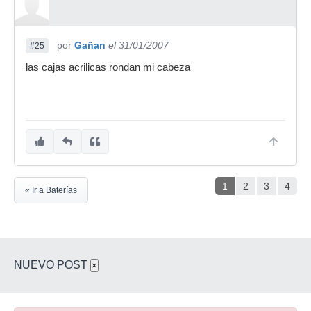
por
Gañan
el 31/01/2007
#25
las cajas acrilicas rondan mi cabeza
1
2
3
4
« Ir a Baterías
NUEVO POST
×