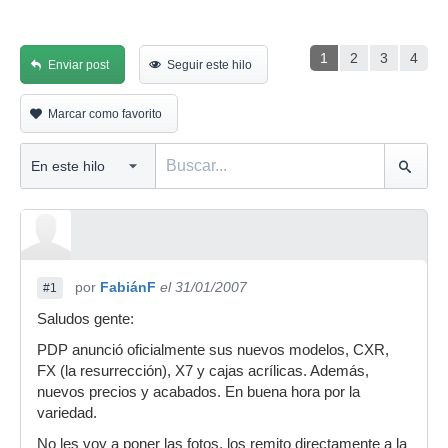
1
2
3
4
Enviar post
Seguir este hilo
Marcar como favorito
por
FabiánF
el 31/01/2007
#1
Saludos gente:
PDP anunció oficialmente sus nuevos modelos, CXR,
FX (la resurrección), X7 y cajas acrílicas. Además,
nuevos precios y acabados. En buena hora por la
variedad.
No les voy a poner las fotos, los remito directamente a la