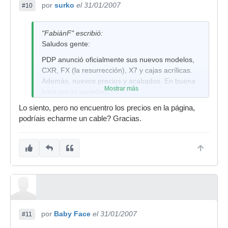
por
surko
el 31/01/2007
#10
"FabiánF" escribió:
Saludos gente:
PDP anunció oficialmente sus nuevos modelos,
CXR, FX (la resurrección), X7 y cajas acrílicas.
Además, nuevos precios y acabados. En buena
Mostrar más
hora por la variedad.
No les voy a poner las fotos, los remito
Lo siento, pero no encuentro los precios en la página,
directamente a la web de PDP:
podríais echarme un cable? Gracias.
http://www.pacificdrums.com/
Saludos desde Costa Rica!
por
Baby Face
el 31/01/2007
#11