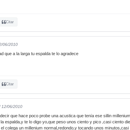
Citar
12/06/2010
idad que a la larga tu espalda te lo agradece
Citar
l 12/06/2010
decir que hace poco probe una acustica que tenía ese sillin milleni
a espalda,y te lo digo yo,que peso unos ciento y pico ,casi ciento d
 el colega un millenium normal,redondo,y tocando unos minutos,casi 