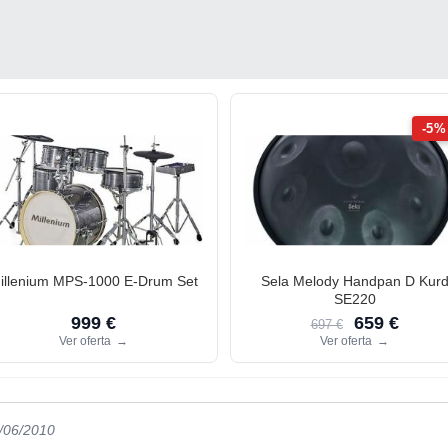
-5%
illenium MPS-1000 E-Drum Set
Sela Melody Handpan D Kur
SE220
999 €
659 €
697 €
Ver oferta
→
Ver oferta
→
2/06/2010