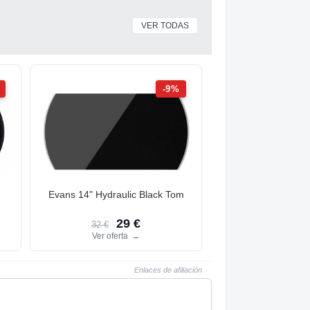
VER TODAS
-9%
d
Evans 14" Hydraulic Black Tom
29 €
32 €
Ver oferta
→
Enlaces de afiliación