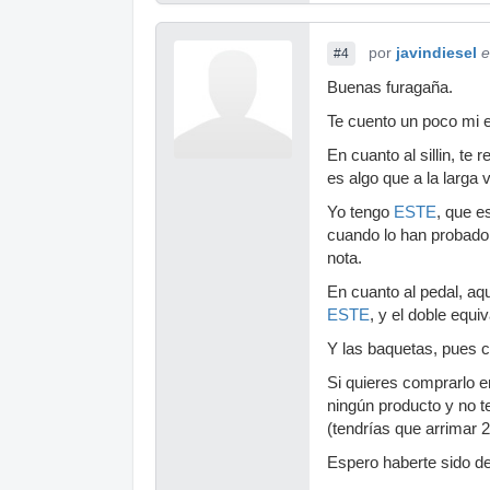
por
javindiesel
e
#4
Buenas furagaña.
Te cuento un poco mi e
En cuanto al sillin, t
es algo que a la larga
Yo tengo
ESTE
, que e
cuando lo han probado
nota.
En cuanto al pedal, a
ESTE
, y el doble equi
Y las baquetas, pues c
Si quieres comprarlo 
ningún producto y no t
(tendrías que arrimar 2
Espero haberte sido d