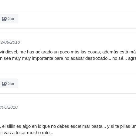
Citar
12/06/2010
vindiesel, me has aclarado un poco más las cosas, además está má
lín sea muy muy importante para no acabar destrozado... no sé... ag
Citar
2/06/2010
el sillin es algo en lo que no debes escatimar pasta... y si te pillas u
si vas a tocar mucho rato...