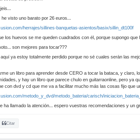
eis...
, he visto uno barato por 26 euros...
sion.com/herrajes/sillines-banquetas-asientos/basix/sillin_dt100f
ue los huevos se me queden cuadrados con él, porque supongo que l
oto... son mejores para tocar???
 aquí ya estoy totalmente perdido porque no sé cuales serán las mejor
llarme un libro para aprender desde CERO a tocar la bataca, y claro, 
idades, y hay un libro que parece chulo en guitarraonline, pero ya qu
ne con dvd y cd que me va a facilitar mucho más las cosas fijo que un
usion.com/metodo_y_dvd/metodo_bateria/carisch/iniciacion_bateria
me ha llamado la atención... espero vuestras recomendaciones y un g
Citar