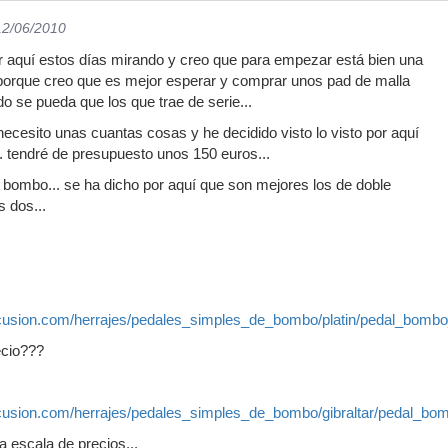
12/06/2010
por aquí estos días mirando y creo que para empezar está bien una
 porque creo que es mejor esperar y comprar unos pad de malla
 se pueda que los que trae de serie...
ecesito unas cuantas cosas y he decidido visto lo visto por aquí
 tendré de presupuesto unos 150 euros...
e bombo... se ha dicho por aquí que son mejores los de doble
s dos...
cusion.com/herrajes/pedales_simples_de_bombo/platin/pedal_bomb
ecio???
cusion.com/herrajes/pedales_simples_de_bombo/gibraltar/pedal_b
la escala de precios...