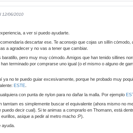
l 12/06/2010
xperiencia, a ver si puedo ayudarte.
e recomendaría descartar ese. Te aconsejo que cojas un sillín cómodo,
 vas a agradecer y no vas a tener que cambiar.
s baratillo, pero muy muy cómodo. Amigos que han tenido sillines no
 han terminado por comprarse uno igual (o el mismo o alguno de ga
quí ya no te puedo guiar excesivamente, porque he probado muy poqu
valente:
ESTE
.
ualquiera con punta de nylon para no dañar la malla. Por ejemplo
ES
en tamtam es simplemente buscar el equivalente (ahora mismo no me 
e puedo decir cual). Si te animas a comprarlo en Thomann, está dent
 eurillos, asique a pedir al metro macho :P).
e ayuda.