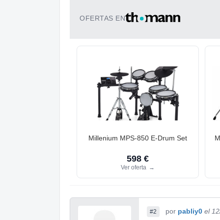
OFERTAS EN
Millenium MPS-850 E-Drum Set
M
598 €
Ver oferta
→
por
pabliy0
el 1
#2