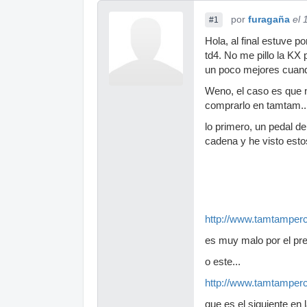
por
furagaña
el 
#1
Hola, al final estuve 
td4. No me pillo la KX
un poco mejores cuando
Weno, el caso es que n
comprarlo en tamtam...
lo primero, un pedal d
cadena y he visto esto
http://www.tamtamper
es muy malo por el pr
o este...
http://www.tamtamper
que es el siguiente en 