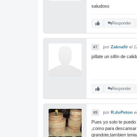
saludoss
Responder
por
Zaknafir
el 
#7
píllate un sillín de cal
Responder
por
R.doPeton
e
#8
Pues yo solo te puedo 
,como para descansar l
grandote,tambien tenia