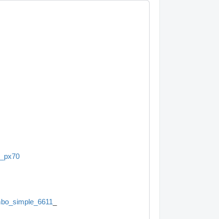
o_px70
ombo_simple_6611
_