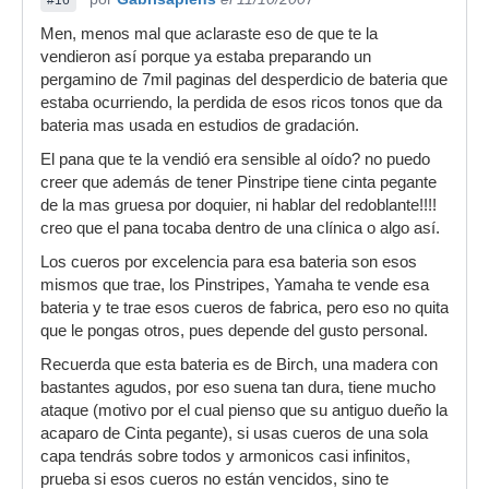
#16
Men, menos mal que aclaraste eso de que te la
vendieron así porque ya estaba preparando un
pergamino de 7mil paginas del desperdicio de bateria que
estaba ocurriendo, la perdida de esos ricos tonos que da
bateria mas usada en estudios de gradación.
El pana que te la vendió era sensible al oído? no puedo
creer que además de tener Pinstripe tiene cinta pegante
de la mas gruesa por doquier, ni hablar del redoblante!!!!
creo que el pana tocaba dentro de una clínica o algo así.
Los cueros por excelencia para esa bateria son esos
mismos que trae, los Pinstripes, Yamaha te vende esa
bateria y te trae esos cueros de fabrica, pero eso no quita
que le pongas otros, pues depende del gusto personal.
Recuerda que esta bateria es de Birch, una madera con
bastantes agudos, por eso suena tan dura, tiene mucho
ataque (motivo por el cual pienso que su antiguo dueño la
acaparo de Cinta pegante), si usas cueros de una sola
capa tendrás sobre todos y armonicos casi infinitos,
prueba si esos cueros no están vencidos, sino te