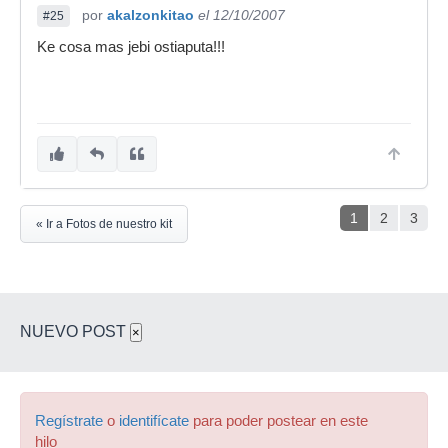
por
akalzonkitao
el 12/10/2007
#25
Ke cosa mas jebi ostiaputa!!!
1
2
3
« Ir a Fotos de nuestro kit
NUEVO POST
×
Regístrate
o
identifícate
para poder postear en este
hilo