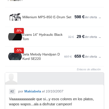
598 €
Millenium MPS-850 E-Drum Set
Ver oferta
→
-9%
Evans 14" Hydraulic Black
29 €
32 €
Ver oferta
→
Tom
-5%
Sela Melody Handpan D
659 €
697 €
Ver oferta
→
Kurd SE220
Enlaces de afiliación
por
Makiabela
el 10/10/2007
#2
Vaaaaaaaaaaale que si...y esos colores en los platos,
wapos wapos...ala a disfrutar campeon!