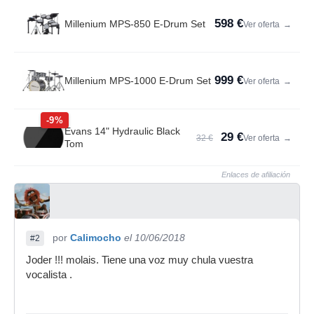
598 €
Millenium MPS-850 E-Drum Set
Ver oferta
→
999 €
Millenium MPS-1000 E-Drum Set
Ver oferta
→
-9%
Evans 14" Hydraulic Black
29 €
32 €
Ver oferta
→
Tom
Enlaces de afiliación
por
Calimocho
el 10/06/2018
#2
Joder !!! molais. Tiene una voz muy chula vuestra
vocalista .