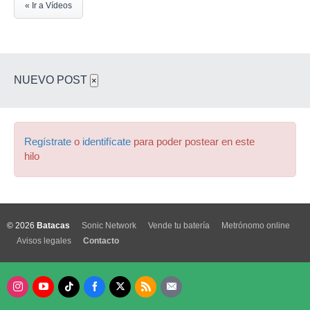
« Ir a Vídeos
NUEVO POST
×
Regístrate
o
identifícate
para poder postear en este
hilo
© 2026
Batacas
Sonic Network
Vende tu batería
Metrónomo online
Avisos legales
Contacto