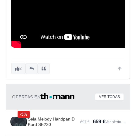
2
OFERTAS EN
VER TODAS
-5%
Sela Melody Handpan D
659 €
697 €
Ver oferta
→
Kurd SE220