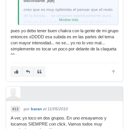
discordante..jejej
creo que es muy optimista el pensar que el resto
de la banda.... se conjuran espiritualmente para
Mostrar más
subir en 4 o 5 bpm en algun pasaje de alguna
cancion...esto yo mas bien lo achacaria a un
pues yo debo tener buen chakra con la gente de mi grupo
pequeño descontrol.... y si no te lo tomas como
entonces xDDDD esa subida es en las partes del tema
un enemigo... el metronomo es como un testigo
con mayor intensidad... no se... yo no lo veo mal...
del coche.... solo te indica que nohas rebasado
simplemente es tocar un poco por delante de la claqueta
la velocidad max. permitida.... vamos que ayuda
^^
a una conduccion mas segura.......
tenemos tecnologia....usemosla!!
O:)
por
baran
el 11/05/2010
#13
A ver, yo toco en dos grupos. En uno ensayamos y
tocamos SIEMPRE con click. Vamos todos muy