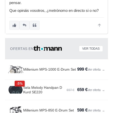
pensar.
Que opináis vosotros, ¿metrónomo en directo si o no?
OFERTAS EN
VER TODAS
999 €
Millenium MPS-1000 E-Drum Set
Ver oferta
→
-5%
Sela Melody Handpan D
659 €
697 €
Ver oferta
→
Kurd SE220
598 €
Millenium MPS-850 E-Drum Set
Ver oferta
→