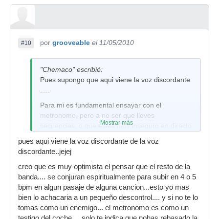
por
grooveable
el 11/05/2010
#10
"Chemaco" escribió:
Pues supongo que aqui viene la voz discordante
.....
Para mi es fundamental ensayar con el
metronomo, pero a no ser que lleves
Mostrar más
secuencias, o que estes muy inseguro en directo
prefiero no llevar el metronomo, porque quita
pues aqui viene la voz discordante de la voz
frescura al bolo.
discordante..jejej
Si en el concierto una cancion se acelera
creo que es muy optimista el pensar que el resto de la
.............. es porque el grupo ha "pedido" eso en
banda.... se conjuran espiritualmente para subir en 4 o 5
ese momento, y la pregunta que hay que
bpm en algun pasaje de alguna cancion...esto yo mas
hacerse es ¿y porque no?. Evidentemente hablo
bien lo achacaria a un pequeño descontrol.... y si no te lo
de aceleraciones comedidas, no de empezar
tomas como un enemigo... el metronomo es como un
una cacion a 90 y acabarla 120
testigo del coche.... solo te indica que nohas rebasado la