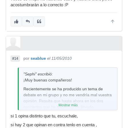
acostumbrarán a lo correcto :P
por
seablue
el 11/05/2010
#14
"Sephi" escribió:
¡Muy buenas compañeros!
Recientemente se ha producido un tema de
debate en mi grupo y no me vendría mal vuestra
opinión. Resulta que hasta ahora en los dos
Mostrar más
conciertos que he hecho no he llevado
metrónomo, y a posteriori viendo los vídeos, he
si 1 opina distinto que tu, escuchale,
visto que muchas veces se me va el tempo. En
si hay 2 que opinan en contra tenlo en cuenta ,
los ensayos sí lo llevo y toco perfecto y cuando