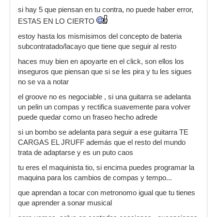
ensayo sin él apenas se me va, pero en directo
si hay 5 que piensan en tu contra, no puede haber error,
la cosa cambia mucho por los diversos factores
ESTAS EN LO CIERTO
escénicos que todos conocemos.
estoy hasta los mismisimos del concepto de bateria
El tema está en que yo quiero comenzar a
subcontratado/lacayo que tiene que seguir al resto
utilizar también el metrónomo en directo para ir
siempre a tiempo y también para estar más
haces muy bien en apoyarte en el click, son ellos los
seguro y relajado. Mi grupo se opone alegando
inseguros que piensan que si se les pira y tu les sigues
que "no les oigo" y que si a alguno se le pira yo
no se va a notar
no podría seguirle. Yo rebato diciendo que si a
el groove no es negociable , si una guitarra se adelanta
alguien se le pira es él quien debe seguirme a
un pelin un compas y rectifica suavemente para volver
mi, pero por algún extraño motivo no están
puede quedar como un fraseo hecho adrede
deacuerdo.
si un bombo se adelanta para seguir a ese guitarra TE
Dentro de nuestros propios temas hay cambios
CARGAS EL JRUFF además que el resto del mundo
de tempo y de compás (no es problema para mi
trata de adaptarse y es un puto caos
metrónomo).
tu eres el maquinista tio, si encima puedes programar la
Son buena gente y algunos tienen muchas más
maquina para los cambios de compas y tempo...
tablas que yo, pero sus argumentos no me
convencen, aunque la opinión de 5 contra 1 me
que aprendan a tocar con metronomo igual que tu tienes
hace dudar y ya no se qué pensar.
que aprender a sonar musical