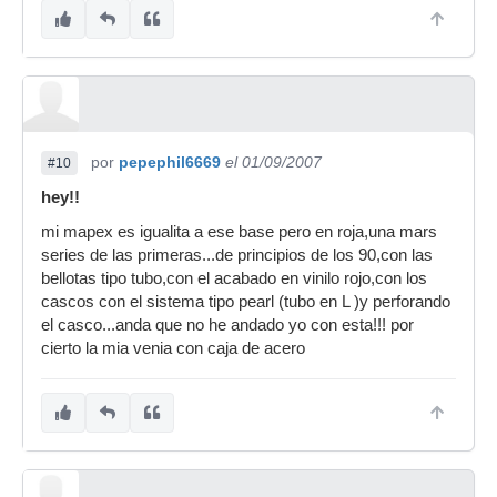
abedul. Mañana si puedo pongo una foto de la
pro mbp5, que tengo que sacarla de un dvd y
tengo que encomtrarle.
Eso si, lo que dices. Cuando le quite el vinilo, ni
el ocumen tiene ese aspecto, por no decir que
con los años que tienen esos modelos hasta
puede desgarrarse la madera por el pegamento.
por
pepephil6669
el 01/09/2007
#10
Saludos
hey!!
mi mapex es igualita a ese base pero en roja,una mars
series de las primeras...de principios de los 90,con las
bellotas tipo tubo,con el acabado en vinilo rojo,con los
cascos con el sistema tipo pearl (tubo en L )y perforando
el casco...anda que no he andado yo con esta!!! por
cierto la mia venia con caja de acero