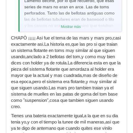
Lamento decirte, por lo que recuerdo, que esas
series de mars no eran en arce. Las de toms
perforados. Tanto las de bellotas antiguas como
las de bellotas tubulares eran de baswood o tilo
y los cascos no eran lacados, sino que estaban
Mostrar más
recubiertos por vinilo. Luego sacaron la serie pro
CHAPÒ ¡¡¡¡¡ Asi fue el tema de las mars y mars pro,casi
que ya no venia con los toms perforados, sino
exactamente asi.La historia es,que las pro si que traian
sujetos a un holder de rotulas pero sin los
un sistema flotante en toms muy similar al que siguen
sistemas flotantes. Estas eran de abedul y arce y
usando,anclado a 2 bellotas del tom,y como muy bien
en estas ya se diferenciaban los acabados que
dices con holder ya de rotula.La diferencia esta en que la
eran lacados y las profundidades de los toms y
pieza del sistema flotante que amordaza al holder era
bombo ya que habia en medida standart y en
mayor que la actual y mas cuadrada,mas de diseño de
medida power mas profundos.
esa epoca,pero el sistema era flotante,y muy similar al
que siguen usando.Las mars pro tambien traian ya el
sistema de muelles en las patas de goma del tom base
como "suspension",cosa que tambien siguen usando
creo.
Tienes una bateria exactamente igual,a la que en su dia
tenia yo,y con el tiempo la tunee de mil maneras,asi que
ya te digo de antemano que cuando quites ese vinilo