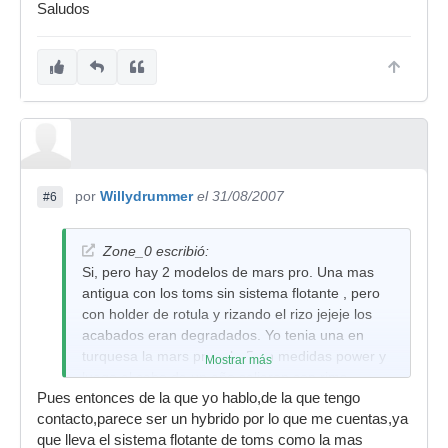
Saludos
por
Willydrummer
el 31/08/2007
#6
Zone_0 escribió:
Si, pero hay 2 modelos de mars pro. Una mas
antigua con los toms sin sistema flotante , pero
con holder de rotula y rizando el rizo jejeje los
acabados eran degradados. Yo tenia una en
turquesa la mars pro mbp5 en medidas power y
Mostrar más
luego al cabo de un año salieron con rims
Pues entonces de la que yo hablo,de la que tengo
flotantes (tal como dices, una pletina cuadrada
contacto,parece ser un hybrido por lo que me cuentas,ya
enganchada a las bellotas). La diferencia entre
que lleva el sistema flotante de toms como la mas
esos 2 modelos esta en que la antigua es de