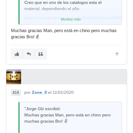
Creo que en uno de los catalogos esta el
material, dependiendo el año.
https://www.dropbox.com/sh/ha5olm0z51eczmk/AAABa
Mostrar más
dl=0
Muchas gracias Man, pero está en chino pero muchas
Saludos y salud
gracias Bro! ✌️
por
Zone_0
el 11/01/2020
#19
"Jorge Glz escribió:
Muchas gracias Man, pero está en chino pero
muchas gracias Bro! ✌️