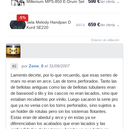
598 €
Millenium MPS-850 E-Drum Set
Ver oferta
→
-5%
Sela Melody Handpan D
659 €
697 €
Ver oferta
→
Kurd SE220
Enlaces de afiliación
por
Zone_0
el 31/08/2007
#2
Lamento decirte, por lo que recuerdo, que esas series de
mars no eran en arce. Las de toms perforados. Tanto las
de bellotas antiguas como las de bellotas tubulares eran
de baswood o tilo y los cascos no eran lacados, sino que
estaban recubiertos por vinilo. Luego sacaron la serie pro
que ya no venia con los toms perforados, sino sujetos a
un holder de rotulas pero sin los sistemas flotantes.
Estas eran de abedul y arce y en estas ya se
diferenciaban los acabados que eran lacados y las