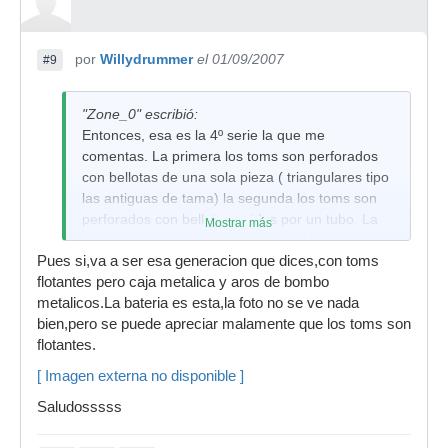
por
Willydrummer
el 01/09/2007
#9
"Zone_0" escribió:
Entonces, esa es la 4º serie la que me
comentas. La primera los toms son perforados
con bellotas de una sola pieza ( triangulares tipo
las antiguas de tama) la segunda los toms son
perforados con bellotas unidas por un tubo. La
Mostrar más
tercera es ya serie pro (holder rotula pero sin
Pues si,va a ser esa generacion que dices,con toms
rims flotantes y lacada). La cuarta lleva rims
flotantes pero caja metalica y aros de bombo
flotantes y ya pertenece a la serie pro-m/b (en
metalicos.La bateria es esta,la foto no se ve nada
esa es en la que los timbales van sujetos en un
bien,pero se puede apreciar malamente que los toms son
holder enganchado a las bellotas tubulares). Y
flotantes.
sera esa la que dices por tener la chromiun de
caja y aros del bombo de metal. Luego las
[ Imagen externa no disponible ]
siguientes son variaciones de la misma anterior,
Saludosssss
pero ya con caja y aros de madera, pero sin
variar la composicion de los cascos. O arce o