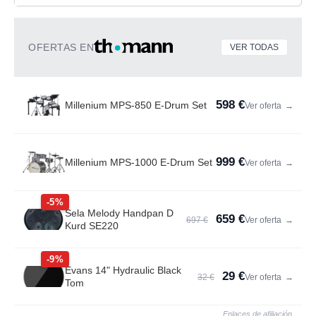
OFERTAS EN
VER TODAS
598 €
Millenium MPS-850 E-Drum Set
Ver oferta
→
999 €
Millenium MPS-1000 E-Drum Set
Ver oferta
→
-5%
Sela Melody Handpan D
659 €
697 €
Ver oferta
→
Kurd SE220
-9%
Evans 14" Hydraulic Black
29 €
32 €
Ver oferta
→
Tom
Enlaces de afiliación