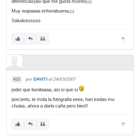
diferencias)asi que me gusta musho¡¡¡¡
Muy wapaaaa enhorabuena¡¡¡¡
Saludossssss
por
DAVITI
el 24/03/2007
#23
joder que bonitaaaa, asi si que si
porcierto, te mola la fotografia eeee, han kedao mu
chulas, ahora a darla caña pero bien!!