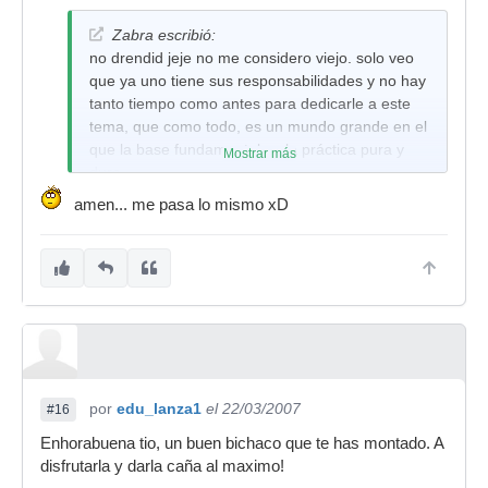
Zabra escribió:
no drendid jeje no me considero viejo. solo veo
que ya uno tiene sus responsabilidades y no hay
tanto tiempo como antes para dedicarle a este
tema, que como todo, es un mundo grande en el
que la base fundamental es la práctica pura y
Mostrar más
dura.
amen... me pasa lo mismo xD
por
edu_lanza1
el 22/03/2007
#16
Enhorabuena tio, un buen bichaco que te has montado. A
disfrutarla y darla caña al maximo!