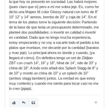
la que hoy os presento en sociedad. Las habrá mejores
(pues claro que si) pero a mi me sobra jeje. Es, como he
dicho una Mapex M color Glossy natural con toms de 8"
10" 12" y 14" aereos, bombo de 20" y caja de 14". En el
tema de los platos tome la siguiente decisión: Partiendo
de la base de que tenia un presupuesto determinado, me
planteé dos posibilidades: o invertir en calidad o invertir
en cantidad. Dado que no tengo mucha experiencia,
estoy empezando y no voy a sacarle todo el partido a los
platos que montase, me decanté por la cantidad (baratos
y mas jeje). Lo principal ahora es donde y cuando, (ya
llegará el cómo). En definitiva tengo un set de Zildjian
ZBT con crash 14", 16" y 18", hihat de 14", ride de 20" y
china de 18". A todo esto añadi dos Splash Stagg de 8" y
de 10" y monté un china de 10" y un splash de 10"
(ambos stagg tambien) juntos. La verdad es que estoy
muy contento y cuando me siento para tocar casi no me
lo creo (jajaja).