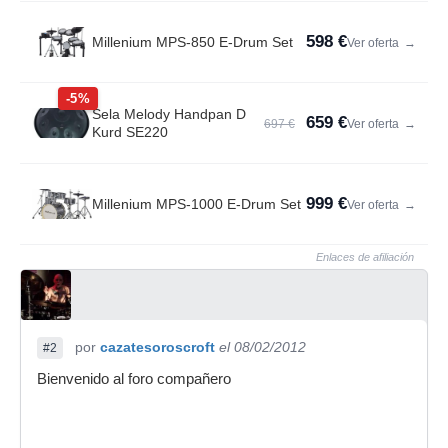
598 €
Millenium MPS-850 E-Drum Set
Ver oferta
→
-5%
Sela Melody Handpan D
659 €
697 €
Ver oferta
→
Kurd SE220
999 €
Millenium MPS-1000 E-Drum Set
Ver oferta
→
Enlaces de afiliación
por
cazatesoroscroft
el 08/02/2012
#2
Bienvenido al foro compañero