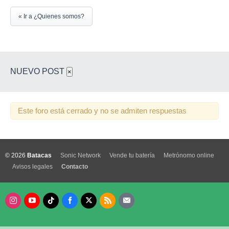
« Ir a ¿Quienes somos?
NUEVO POST
×
Este foro está cerrado y no se admiten respuestas
© 2026
Batacas
Sonic Network
Vende tu batería
Metrónomo online
Avisos legales
Contacto