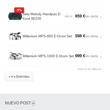
-5%
Sela Melody Handpan D
659 €
697 €
Ver oferta
→
Kurd SE220
598 €
Millenium MPS-850 E-Drum Set
Ver oferta
→
999 €
Millenium MPS-1000 E-Drum Set
Ver oferta
→
Enlaces de afiliación
« Ir a Bateristas
NUEVO POST
×