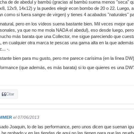
echa de de abedul y bambú (gracias al bambú suena menos "seca" qu
8, 12x9, 14x12) y la puedes elegir econ bombo de 20 o 22. Luego, ap
n como si fuera sangre de virgen) y tienes 4 acabados "naturales" par
natural, pero en los vídeos suena bastante bien. Mil veces mejor que
rsonales, ya que no me mola NADA el abedul), eso desde luego, per
ucho más barata que una Collector, me sigue pareciendo que cuesta 
a, en cualquier otra marca te pescas una gama alta en la que adem
... -.
ante bien para mu gusto, pero me parece carísima (en la línea DW) 
rformance (que además, es más barata) si lo que quieres es una DW
Citar
MMER
el 07/06/2013
ado Joaquin, lo de las performance, pero unos dicen que suenan igua
la he probado y en las tiendas de aqui no las tienen para que las prue