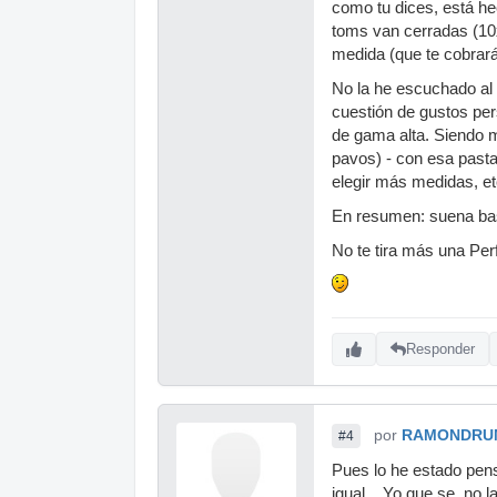
como tu dices, está h
toms van cerradas (10x
medida (que te cobrará
No la he escuchado al 
cuestión de gustos pe
de gama alta. Siendo m
pavos) - con esa past
elegir más medidas, etc
En resumen: suena bast
No te tira más una Pe
Responder
por
RAMONDRU
#4
Pues lo he estado pens
igual... Yo que se, no 