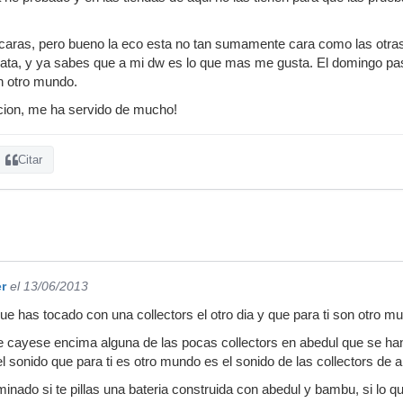
aras, pero bueno la eco esta no tan sumamente cara como las otras,
rata, y ya sabes que a mi dw es lo que mas me gusta. El domingo pa
n otro mundo.
acion, me ha servido de mucho!
Citar
r
el 13/06/2013
ue has tocado con una collectors el otro dia y que para ti son otro m
te cayese encima alguna de las pocas collectors en abedul que se han
el sonido que para ti es otro mundo es el sonido de las collectors de a
inado si te pillas una bateria construida con abedul y bambu, si lo qu