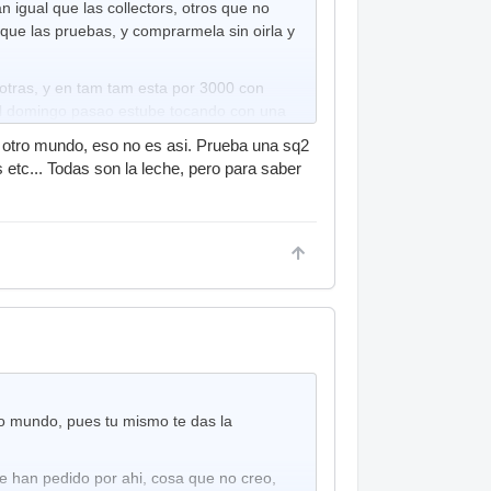
igual que las collectors, otros que no
 que las pruebas, y comprarmela sin oirla y
otras, y en tam tam esta por 3000 con
 El domingo pasao estube tocando con una
 otro mundo, eso no es asi. Prueba una sq2
etc... Todas son la leche, pero para saber
tro mundo, pues tu mismo te das la
e han pedido por ahi, cosa que no creo,