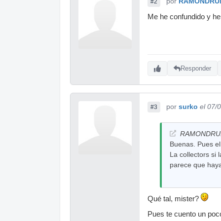
por
RAMONDRU
#2
Me he confundido y he 
Responder
por
surko
el 07/
#3
RAMONDRUMM
Buenas. Pues el
La collectors si
parece que haya 
Qué tal, mister?
Pues te cuento un poco