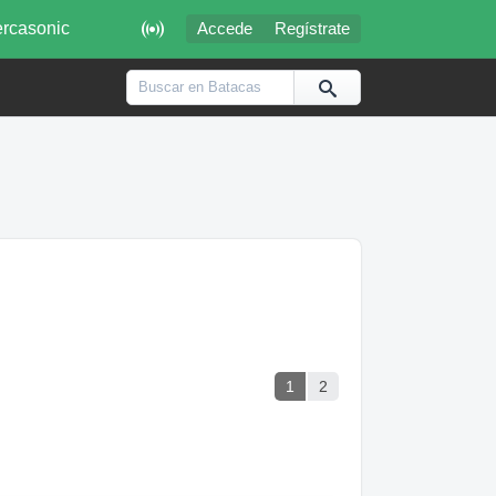

rcasonic
Accede
Regístrate
1
2