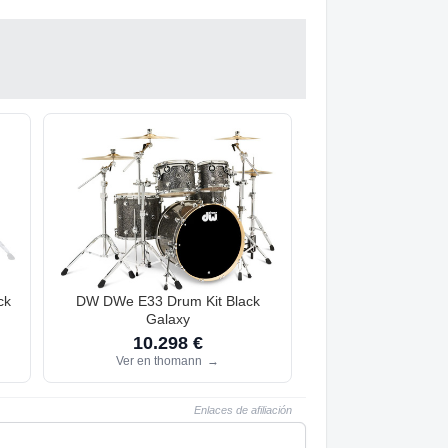
ck
DW DWe E33 Drum Kit Black
Galaxy
10.298 €
Ver en thomann
→
Enlaces de afiliación