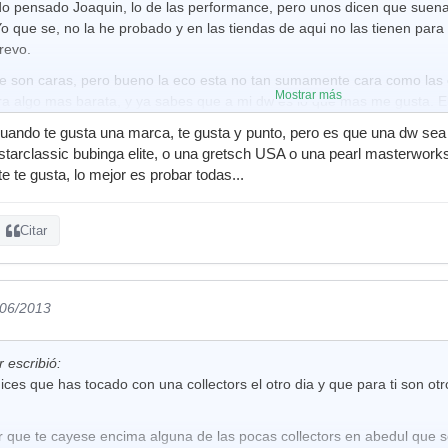
o pensado Joaquin, lo de las performance, pero unos dicen que suenan 
Yo que se, no la he probado y en las tiendas de aqui no las tienen para
revo.
e son caras, pero bueno la eco esta no tan sumamente cara como las 
Mostrar más
sera algo mas barata, y ya sabes que a mi dw es lo que mas me gusta.
buff, esque para mi son otro mundo.
uando te gusta una marca, te gusta y punto, pero es que una dw sea
informacion, me ha servido de mucho!
starclassic bubinga elite, o una gretsch USA o una pearl masterworks 
e te gusta, lo mejor es probar todas...
Citar
/06/2013
 escribió:
ices que has tocado con una collectors el otro dia y que para ti son o
r que te cayese encima alguna de las pocas collectors en abedul que s