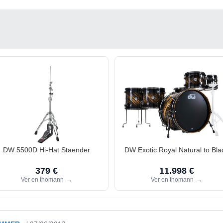
DW 5500D Hi-Hat Staender
DW Exotic Royal Natural to Bla
379 €
11.998 €
Ver en thomann
→
Ver en thomann
→