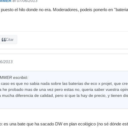
MMER
el 07/06/2013
puesto el hilo donde no era. Moderadores, podeis ponerlo en ''bateria
Citar
06/2013
ER escribió:
 caso es que no sabia nada sobre las baterias dw eco x projet, que c
 la he probado mas de una vez pero estas no, queria saber vuestra opi
mucha diferencia de calidad, pero si que la hay de precio, y tienen di
: es una bate que ha sacado DW en plan ecológico (no sé dónde está