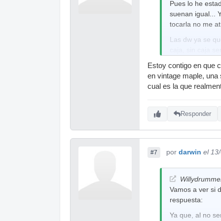
Pues lo he estad
suenan igual... 
tocarla no me at
Las dw ya se qu
caja, sin caja 
dw collectors y 
Estoy contigo en que c
Gracias por la 
en vintage maple, una 
cual es la que realment
Responder
por
darwin
el 13
#7
Willydrummer
Vamos a ver si d
respuesta:
Ya que, al no se