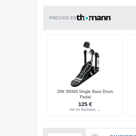
PRECIOS EN
DW 3000A Single Bass Drum
Pedal
125 €
Ver en thomann
→