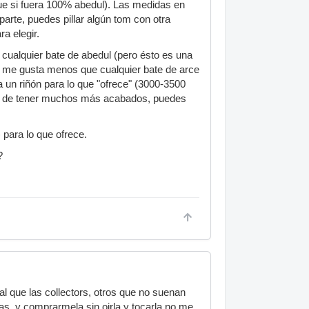
e si fuera 100% abedul). Las medidas en
arte, puedes pillar algún tom con otra
a elegir.
 cualquier bate de abedul (pero ésto es una
o me gusta menos que cualquier bate de arce
un riñón para lo que "ofrece" (3000-3500
ás de tener muchos más acabados, puedes
para lo que ofrece.
?
l que las collectors, otros que no suenan
bas, y comprarmela sin oirla y tocarla no me