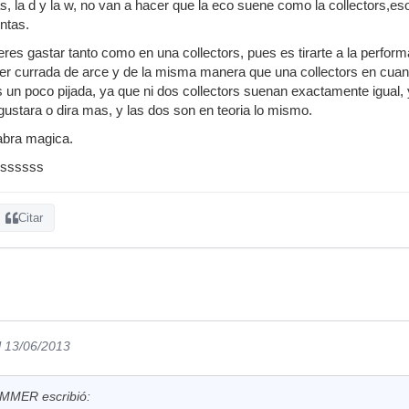
as, la d y la w, no van a hacer que la eco suene como la collectors,
ntas.
ieres gastar tanto como en una collectors, pues es tirarte a la perfo
 ser currada de arce y de la misma manera que una collectors en cua
 un poco pijada, ya que ni dos collectors suenan exactamente igual, y 
gustara o dira mas, y las dos son en teoria lo mismo.
abra magica.
sssssss
Citar
l 13/06/2013
ER escribió: