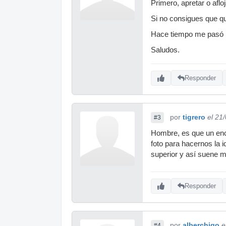
Primero, apretar o aflo
Si no consigues que qu
Hace tiempo me pasó l
Saludos.
Responder
por
tigrero
el 21
#3
Hombre, es que un enca
foto para hacernos la i
superior y así suene me
Responder
por
alberchigo
e
#4