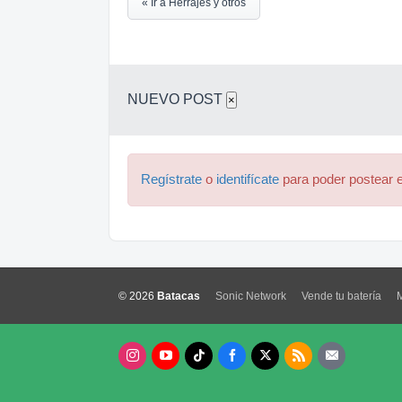
« Ir a Herrajes y otros
NUEVO POST
×
Regístrate
o
identifícate
para poder postear e
© 2026
Batacas
Sonic Network
Vende tu batería