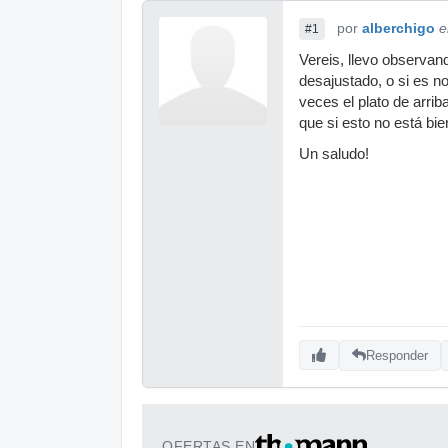
por
alberchigo
e
#1
Vereis, llevo observan
desajustado, o si es n
veces el plato de arri
que si esto no está bi
Un saludo!
Responder
OFERTAS EN