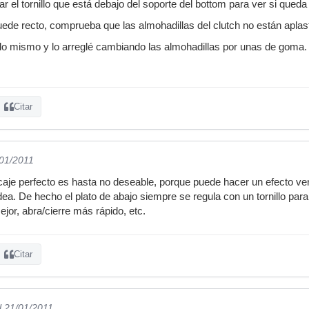
jar el tornillo que está debajo del soporte del bottom para ver si queda
ede recto, comprueba que las almohadillas del clutch no están aplas
o mismo y lo arreglé cambiando las almohadillas por unas de goma.
Citar
/01/2011
je perfecto es hasta no deseable, porque puede hacer un efecto ven
dea. De hecho el plato de abajo siempre se regula con un tornillo para
jor, abra/cierre más rápido, etc.
Citar
l 21/01/2011