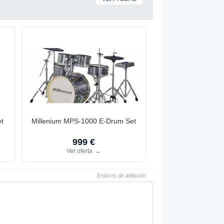
t
Millenium MPS-1000 E-Drum Set
999 €
Ver oferta
→
Enlaces de afiliación