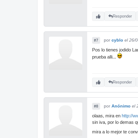
Responder
por
cyblo
el 26/
#7
Pos lo tienes jodido L
prueba alli...
Responder
por
Anónimo
el
#8
olaas, mira en
http://w
sin iva, por lo demas qu
mira a lo mejor te con