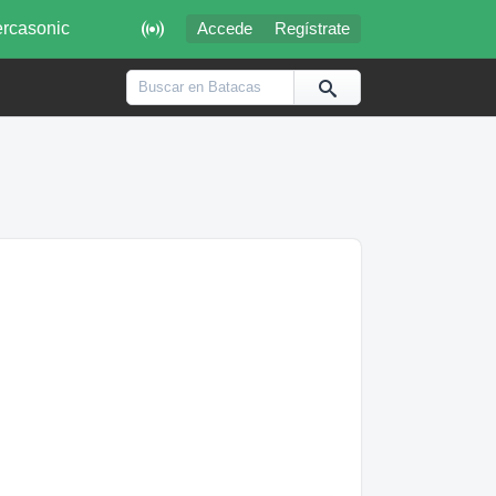

rcasonic
Accede
Regístrate