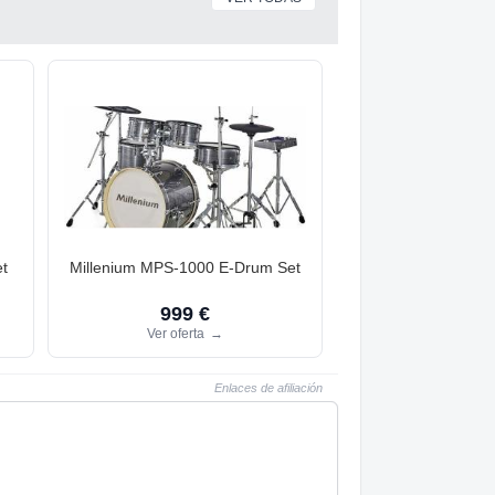
t
Millenium MPS-1000 E-Drum Set
999 €
Ver oferta
→
Enlaces de afiliación