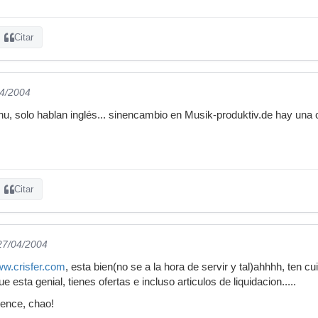
Citar
04/2004
anu, solo hablan inglés... sinencambio en Musik-produktiv.de hay una 
Citar
 27/04/2004
ww.crisfer.com
, esta bien(no se a la hora de servir y tal)ahhhh, ten 
e esta genial, tienes ofertas e incluso articulos de liquidacion.....
vence, chao!