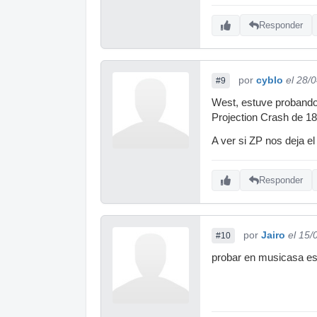
Responder
por
cyblo
el 28/
#9
West, estuve probando
Projection Crash de 18"
A ver si ZP nos deja 
Responder
por
Jairo
el 15/
#10
probar en musicasa est