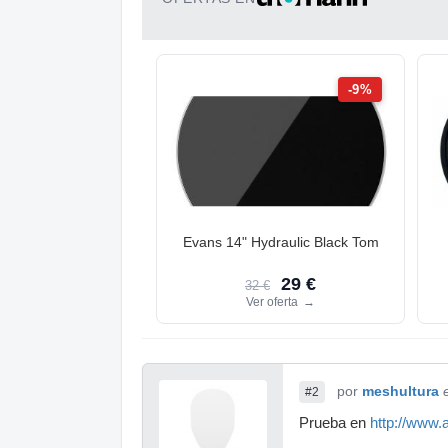
-9%
Evans 14" Hydraulic Black Tom
29 €
32 €
Ver oferta
→
por
meshultura
#2
Prueba en
http://www.