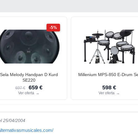
-5%
Sela Melody Handpan D Kurd
Millenium MPS-850 E-Drum Se
SE220
659 €
598 €
697 €
Ver oferta
→
Ver oferta
→
el 25/04/2004
alternativasmusicales.com/