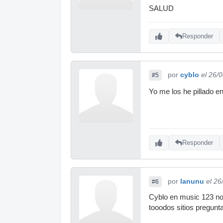
SALUD
Responder
por
cyblo
el 26/
#5
Yo me los he pillado 
Responder
por
lanunu
el 26
#6
Cyblo en music 123 no 
tooodos sitios pregunta