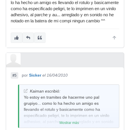
lo ha hecho un amigo es llevando el rotulo y basicamente
como ha especificado peligri, te lo imprimen en un vinilo
adhesivo, al parche y au... arreglado y en sonido no he
notado en la batera de mi compi ningun cambio ^^
por
Sicker
el 16/04/2010
#5
Kaiman escribió:
Yo estoy en tramites de hacerme uno pal
grupiyo... como lo ha hecho un amigo es
llevando el rotulo y basicamente como ha
especificado peligri, te lo imprimen en un vinilo
adhesivo, al parche y au... arreglado y en sonido
Mostrar más
no he notado en la batera de mi compi ningun