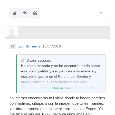
por
Burren
el 16/04/2010
#7
Sicker escribió:
He estao mirando y no he encontrao nada sobre
eso..solo grafittis y eso pero en royo madera y
eso..yo lo quiero en el Parche del Bombo y
queria saber cual es la mejor forma para
Dibujarlo o si existe impresiones chulas o algo..
Mostrar más
por si quita algun tipo de sonido o algo.
en internet encontraras mil sitios donde te hacen parches
Un Saludoooo!!!
con motivos, dibujos o con la imagen que tu les mandes.
la ultima empresa en subirse al carro ha sido Evans. Yo
me hice el mio por 100 €, hace ya unos años en