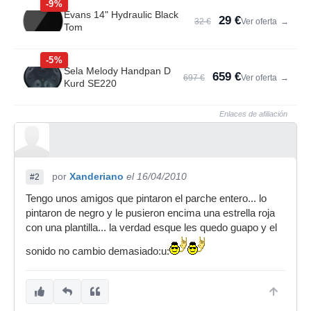
-9%
Evans 14" Hydraulic Black
29 €
32 €
Ver oferta
→
Tom
-5%
Sela Melody Handpan D
659 €
697 €
Ver oferta
→
Kurd SE220
Enlaces de afiliación
por
Xanderiano
el 16/04/2010
#2
Tengo unos amigos que pintaron el parche entero... lo
pintaron de negro y le pusieron encima una estrella roja
con una plantilla... la verdad esque les quedo guapo y el
sonido no cambio demasiado:u: