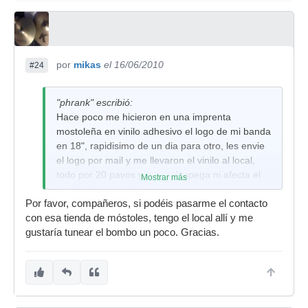
por
mikas
el 16/06/2010
#24
"phrank" escribió:
Hace poco me hicieron en una imprenta
mostoleña en vinilo adhesivo el logo de mi banda
en 18", rapidisimo de un dia para otro, les envie
el logo por mail y me llevaron el vinilo al local,
todo por 20 pavos y no se despega ni afecta el
Mostrar más
sonido al resonante.
Por favor, compañeros, si podéis pasarme el contacto
Te dejo una foto para ver el resultado:
con esa tienda de móstoles, tengo el local allí y me
[ Imagen externa no disponible ]
gustaría tunear el bombo un poco. Gracias.