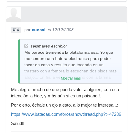
por
xuncall
el 12/12/2008
#14
seismares escribió:
Me parece tremenda la plataforma esa. Yo que
me compre una batera electronica para poder
tocar en casa y resulta que tocando en un
trastero con alfombra lo escuchan dos pisos mas
abajo... En fin, a ver si soluciono con la tarima
Mostrar más
esta. Miles!
Me alegro mucho de que pueda valer a alguien, con esa
intención la hice, y más aún si es un paisano!!.
Por cierto, échale un ojo a esto, a lo mejor te interesa...:
https://www.batacas.com/foros/showthread.php?t=47286
Salud!!