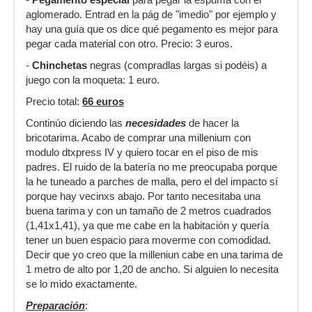
-
Pegamento especial
para pegar la espuma con el
aglomerado. Entrad en la pág de "imedio" por ejemplo y
hay una guía que os dice qué pegamento es mejor para
pegar cada material con otro. Precio: 3 euros.
-
Chinchetas
negras (compradlas largas si podéis) a
juego con la moqueta: 1 euro.
Precio total:
66 euros
Continúo diciendo las
necesidades
de hacer la
bricotarima. Acabo de comprar una millenium con
modulo dtxpress IV y quiero tocar en el piso de mis
padres. El ruido de la batería no me preocupaba porque
la he tuneado a parches de malla, pero el del impacto sí
porque hay vecinxs abajo. Por tanto necesitaba una
buena tarima y con un tamaño de 2 metros cuadrados
(1,41x1,41), ya que me cabe en la habitación y quería
tener un buen espacio para moverme con comodidad.
Decir que yo creo que la milleniun cabe en una tarima de
1 metro de alto por 1,20 de ancho. Si alguien lo necesita
se lo mido exactamente.
Preparación
: