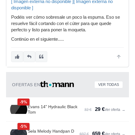
[ Imagen externa no disponible ]
[ Imagen externa no
disponible ]
Podéis ver cómo sobresale un poco la espuma. Eso se
resuelve fácil cortando con el cúter para que quede
perfecto y listo para poner la moqueta.
Continúo en el siguiente.....
OFERTAS EN
VER TODAS
-9%
Evans 14" Hydraulic Black
29 €
32 €
Ver oferta
→
Tom
-5%
Sela Melody Handpan D
659 €
697 €
Ver oferta
→