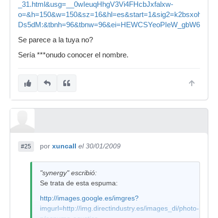
_31.html&usg=__0wIeuqHhgV3Vi4FHcbJxfalxw-
o=&h=150&w=150&sz=16&hl=es&start=1&sig2=k2bsxohYajF
Ds5dM:&tbnh=96&tbnw=96&ei=HEWCSYeoPIeW_gbW6ujPD
Se parece a la tuya no?
Sería ***onudo conocer el nombre.
por
xuncall
el 30/01/2009
#25
"synergy" escribió:
Se trata de esta espuma:
http://images.google.es/imgres?
imgurl=http://img.directindustry.es/images_di/photo-