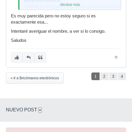
p/espuma-acustica-
Mostrar más
234868.jpg&imgrefurl=http://www.directindustry.es/cat/edif
industriales-equipos-
Es muy parecida pero no estoy seguro si es
mantenimiento/insonorizacion-O-34-
exactamente esa...
_31.html&usg=__0wIeuqHhgV3Vi4FHcbJxfalxw-
Intentaré averiguar el nombre, a ver si lo consigo.
o=&h=150&w=150&sz=16&hl=es&start=1&sig2=k2bsxoh
Ds5dM:&tbnh=96&tbnw=96&ei=HEWCSYeoPIeW_gbW6u
Saludos
Se parece a la tuya no?
Sería ***onudo conocer el nombre.
1
2
3
4
« Ir a Bricómanos electrónicos
NUEVO POST
×