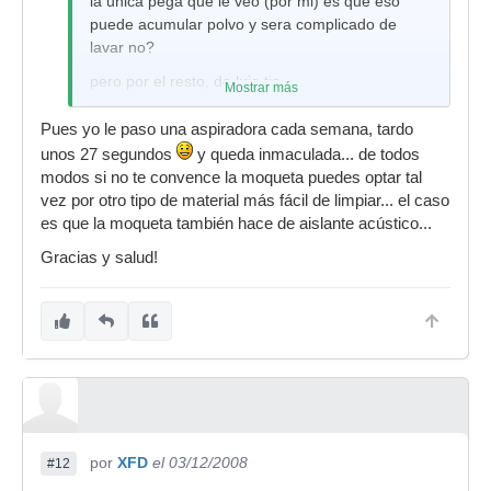
la unica pega que le veo (por mi) es que eso
puede acumular polvo y sera complicado de
lavar no?
pero por el resto, de lujo tio
Mostrar más
Pues yo le paso una aspiradora cada semana, tardo
unos 27 segundos
y queda inmaculada... de todos
modos si no te convence la moqueta puedes optar tal
vez por otro tipo de material más fácil de limpiar... el caso
es que la moqueta también hace de aislante acústico...
Gracias y salud!
por
XFD
el 03/12/2008
#12