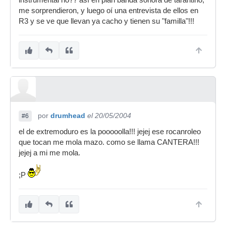
instrumental no?? así en plan banda sonora de tarantino,
me sorprendieron, y luego oí una entrevista de ellos en
R3 y se ve que llevan ya cacho y tienen su "familla"!!!
por
drumhead
el 20/05/2004
#6
el de extremoduro es la pooooolla!!! jejej ese rocanroleo
que tocan me mola mazo. como se llama CANTERA!!!
jejej a mi me mola.
;P