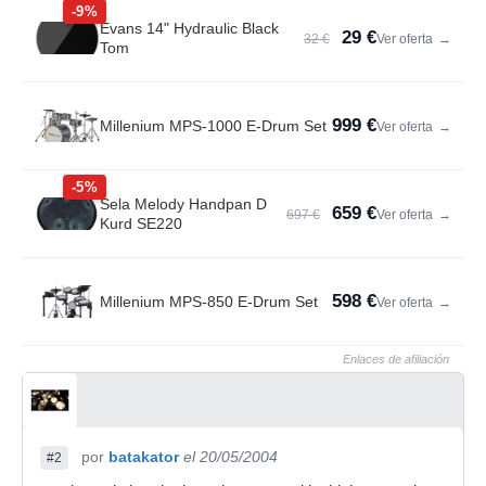
-9%
Evans 14" Hydraulic Black
29 €
32 €
Ver oferta
→
Tom
999 €
Millenium MPS-1000 E-Drum Set
Ver oferta
→
-5%
Sela Melody Handpan D
659 €
697 €
Ver oferta
→
Kurd SE220
598 €
Millenium MPS-850 E-Drum Set
Ver oferta
→
Enlaces de afiliación
por
batakator
el 20/05/2004
#2