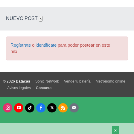
NUEVO POST
×
Regístrate
o
identifícate
para poder postear en este
hilo
© 2026
Batacas
Sonic Network
Vende tu batería
Metrónomo online
Avisos legales
Contacto
X