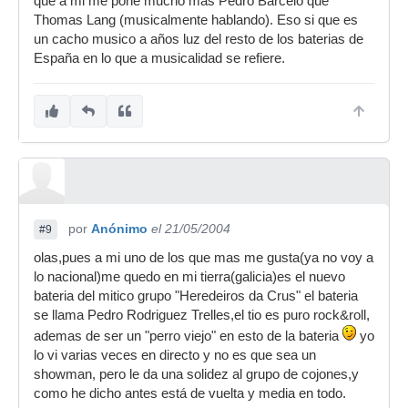
que a mi me pone mucho mas Pedro Barcelo que
Thomas Lang (musicalmente hablando). Eso si que es
un cacho musico a años luz del resto de los baterias de
España en lo que a musicalidad se refiere.
por
Anónimo
el 21/05/2004
#9
olas,pues a mi uno de los que mas me gusta(ya no voy a
lo nacional)me quedo en mi tierra(galicia)es el nuevo
bateria del mitico grupo "Heredeiros da Crus" el bateria
se llama Pedro Rodriguez Trelles,el tio es puro rock&roll,
ademas de ser un "perro viejo" en esto de la bateria
yo
lo vi varias veces en directo y no es que sea un
showman, pero le da una solidez al grupo de cojones,y
como he dicho antes está de vuelta y media en todo.