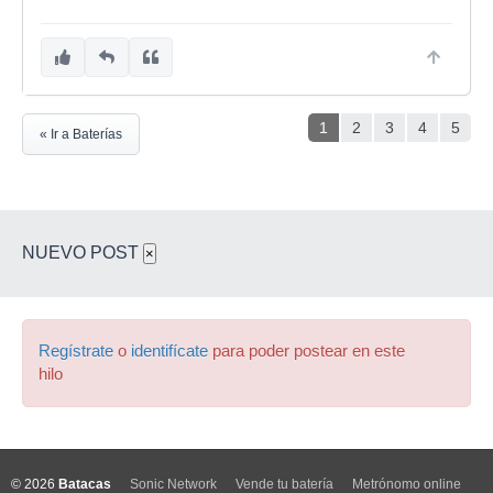
1
2
3
4
5
« Ir a Baterías
NUEVO POST
×
Regístrate
o
identifícate
para poder postear en este
hilo
© 2026
Batacas
Sonic Network
Vende tu batería
Metrónomo online