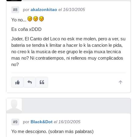
por
akalzonkitao
el 16/10/2005
#8
Yo no...
Es coña xDDD
Joder, El Canto del Loco no esk me molen, pero a ver, su
bateria se tendra k limitar a hacer lo k la cancion le pida,
no creo k la musica de ese grupo le exija muxa tecnica
mas no? Ni contratiempos, ni rellenos muy complicados
no?
por
Black&Dot
el 16/10/2005
#9
Yo me descojono. (sobran más palabras)