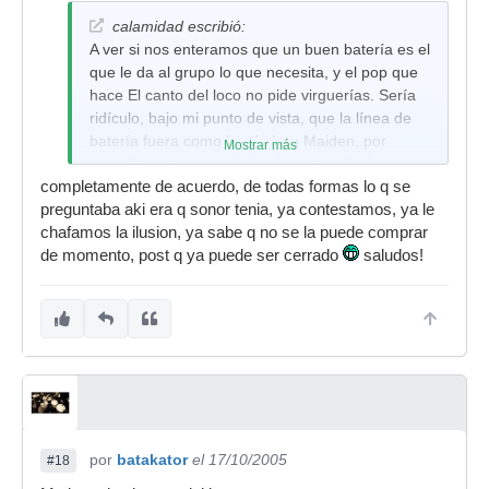
tiene derecho a tenerla, ank despues le ponga
remo encore en todos los elementos, pos al fin y
calamidad escribió:
Lo que
al cabo utilizara la bateria q le salga del culo, y
A ver si nos enteramos que un buen batería es el
me
segundo,moderdrummer no entiendo tus risitas,
que le da al grupo lo que necesita, y el pop que
planteo
de verdad, y si soy fan q? q pasa q soy un ser
hace El canto del loco no pide virguerías. Sería
es el
***~~***? en fin...
ridículo, bajo mi punto de vista, que la línea de
problema
batería fuera como las de Iron Maiden, por
Mostrar más
ético de si
ejemplo.... como sería igualmente ridículo que
es normal
completamente de acuerdo, de todas formas lo q se
Nicko McBrain hiciera tu pa tu tu pa y ya está.
llevar esa
preguntaba aki era q sonor tenia, ya contestamos, ya le
bateria
He dicho.
chafamos la ilusion, ya sabe q no se la puede comprar
para
de momento, post q ya puede ser cerrado
saludos!
hacer tum
pa tum
tum pa.
ome pos llevara lo
q le salga del culo
haga tum pa tum
por
batakator
el 17/10/2005
#18
pa o haga pom pa