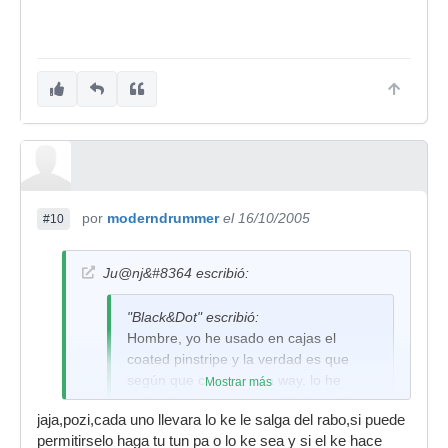
por
moderndrummer
el 16/10/2005
#10
Ju@nj&#8364 escribió:
"Black&Dot" escribió:
Hombre, yo he usado en cajas el
coated pinstripe y la verdad es que
según que cajas suena way, lo he
Mostrar más
probado en una mapex black panther
jaja,pozi,cada uno llevara lo ke le salga del rabo,si puede
maple de 14" x6,5" y en una pearl pree
permitirselo haga tu tun pa o lo ke sea y si el ke hace
floater maple de las mismas medidas.