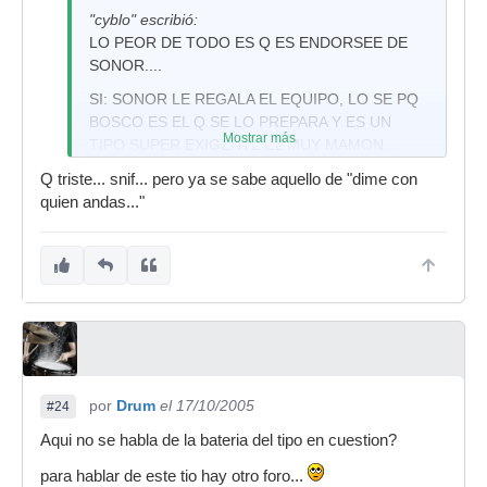
"cyblo" escribió:
LO PEOR DE TODO ES Q ES ENDORSEE DE
SONOR....
SI: SONOR LE REGALA EL EQUIPO, LO SE PQ
BOSCO ES EL Q SE LO PREPARA Y ES UN
Mostrar más
TIPO SUPER EXIGENTE EL MUY MAMON...
AHORA LLEVA UNA DESIGNER EN ACABADO
Q triste... snif... pero ya se sabe aquello de "dime con
ESE COMO DE CAMUFLAJE...
quien andas..."
HAY Q JOERSE...
por
Drum
el 17/10/2005
#24
Aqui no se habla de la bateria del tipo en cuestion?
para hablar de este tio hay otro foro...