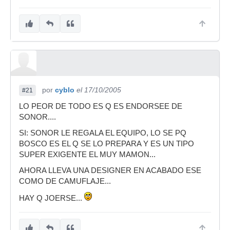
fin y al cabo utilizara la bateria q le
salga del culo, y
segundo,moderdrummer no entiendo
tus risitas, de verdad, y si soy fan q? q
pasa q soy un ser ***~~***? en fin...
pos yo ,al ke no entiendo es a ti,la verdad no
por
cyblo
el 17/10/2005
#21
kreo ke haya escrito como un academico de la
LO PEOR DE TODO ES Q ES ENDORSEE DE
lengua ,xo se entiende bien y para nada estaba
SONOR....
en contra de tu respuesta ,si no,todo lo
contrario,estaba a poyando,lo ke tu habias
SI: SONOR LE REGALA EL EQUIPO, LO SE PQ
escrito,resumiendo lo escrito x mi ,es ke cada
BOSCO ES EL Q SE LO PREPARA Y ES UN TIPO
uno toka con la bataca ke puede pillarse o la ke
SUPER EXIGENTE EL MUY MAMON...
le sale de la polla,toke lo ke toke,en fin,no kreo
AHORA LLEVA UNA DESIGNER EN ACABADO ESE
ke sea tan dificil de entender ,xo vamos.........
COMO DE CAMUFLAJE...
HAY Q JOERSE...