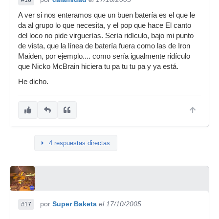
#16
y la
pa tum pa.
verdad es
A ver si nos enteramos que un buen batería es el que le
saludos
que
da al grupo lo que necesita, y el pop que hace El canto
según
del loco no pide virguerías. Sería ridículo, bajo mi punto
que cajas
de vista, que la línea de batería fuera como las de Iron
jaja,pozi,cada uno llevara lo ke le salga
suena
Maiden, por ejemplo.... como sería igualmente ridículo
del rabo,si puede permitirselo haga tu
way, lo he
que Nicko McBrain hiciera tu pa tu tu pa y ya está.
tun pa o lo ke sea y si el ke hace
probado
He dicho.
poliritmos con el rabo ,mientras habla x
en una
el movil y no lleva una bataca de esas
mapex
,pos ke le vamos a hacer,ufff parece ke
black
sea fans de ese pive ,jaja,nop,es ke es
panther
verdad cada uno lleva lo ke puede o
maple de
kiere,salu2
14" x6,5"
4 respuestas directas
y en una
pearl
pree
tuve q estar mas de 10 minutos meditando tu
floater
respuesta para poder entenderla... escribe mejor
maple de
coño!! no soy fan de este tio, pero de bateria
las
como vereis normal haga pum pum o pim pim,
por
Super Baketa
el 17/10/2005
#17
mismas
llevara la sonor designer pq tiene pasta, y pq
medidas.