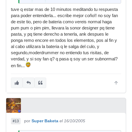
cajas el coated pinstripe y la
tuve q estar mas de 10 minutos meditando tu respuesta
verdad es que según que
para poder entenderla... escribe mejor coño!! no soy fan
cajas suena way, lo he
de este tio, pero de bateria como vereis normal haga
probado en una mapex black
pum pum o pim pim, llevara la sonor designer pq tiene
panther maple de 14" x6,5" y
pasta, y pq tiene derecho a tenerla, ank despues le
en una pearl pree floater
ponga remo encore en todos los elementos, pos al fin y
maple de las mismas
al cabo utilizara la bateria q le salga del culo, y
medidas.
segundo,moderdrummer no entiendo tus risitas, de
Lo que me planteo es el
verdad, y si soy fan q? q pasa q soy un ser subnormal?
problema ético de si es
en fin...
normal llevar esa bateria
para hacer tum pa tum tum
pa.
ome pos llevara lo q le salga del culo
haga tum pa tum pa o haga pom pa
pom pa... el pinstripe no suena mal, si
el busca ese sonido pues usara ese
por
Super Baketa
el 16/10/2005
#13
parche... y por ultimo dejar de meteros