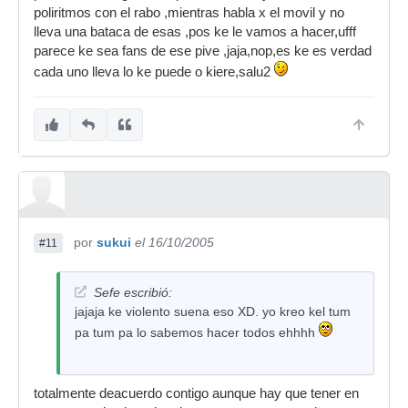
poliritmos con el rabo ,mientras habla x el movil y no
Lo que me planteo es el problema
lleva una bataca de esas ,pos ke le vamos a hacer,ufff
ético de si es normal llevar esa bateria
parece ke sea fans de ese pive ,jaja,nop,es ke es verdad
para hacer tum pa tum tum pa.
cada uno lleva lo ke puede o kiere,salu2
ome pos llevara lo q le salga del culo haga tum
pa tum pa o haga pom pa pom pa... el pinstripe
no suena mal, si el busca ese sonido pues usara
ese parche... y por ultimo dejar de meteros con
el bateria este q no hara muchos ritmos, pero
seguro q muchisimos de todos los foreros en sus
grupos tampoco hacen mas q tum pa tum pa.
por
sukui
el 16/10/2005
#11
saludos
Sefe escribió:
jajaja ke violento suena eso XD. yo kreo kel tum
pa tum pa lo sabemos hacer todos ehhhh
totalmente deacuerdo contigo aunque hay que tener en