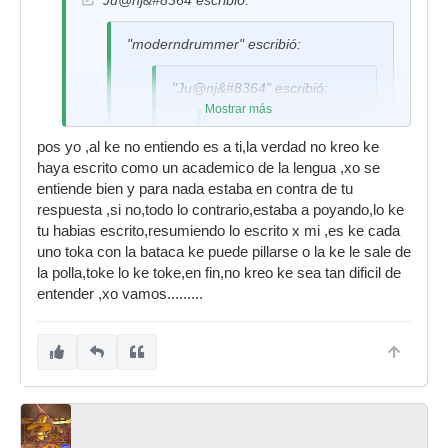
Ju@nj&#8364 escribió:
"moderndrummer" escribió:
"Ju@nj&#8364" escribió:
Mostrar más
"Black&Dot"
pos yo ,al ke no entiendo es a ti,la verdad no kreo ke
escribió:
haya escrito como un academico de la lengua ,xo se
Hombre, yo he
entiende bien y para nada estaba en contra de tu
usado en cajas el
respuesta ,si no,todo lo contrario,estaba a poyando,lo ke
coated pinstripe y
tu habias escrito,resumiendo lo escrito x mi ,es ke cada
la verdad es que
uno toka con la bataca ke puede pillarse o la ke le sale de
según que cajas
la polla,toke lo ke toke,en fin,no kreo ke sea tan dificil de
suena way, lo he
entender ,xo vamos.........
probado en una
mapex black
panther maple de
14" x6,5" y en una
pearl pree floater
maple de las
mismas medidas.