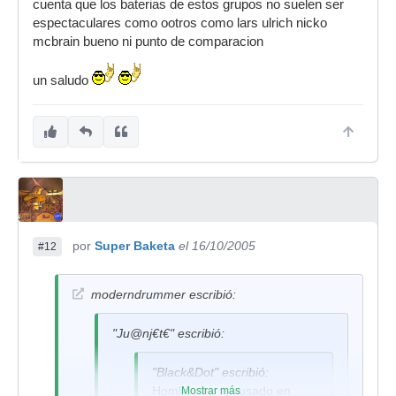
cuenta que los baterias de estos grupos no suelen ser
espectaculares como ootros como lars ulrich nicko
mcbrain bueno ni punto de comparacion
un saludo
por
Super Baketa
el 16/10/2005
#12
moderndrummer escribió:
"Ju@nj€t€" escribió:
"Black&Dot" escribió:
Hombre, yo he usado en
Mostrar más