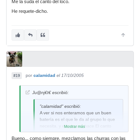
Me la suda el canto del loco.
pom pa... el
pinstripe no suena
He requete-dicho.
mal, si el busca ese
sonido pues usara
ese parche... y por
ultimo dejar de
meteros con el
bateria este q no
hara muchos
ritmos, pero seguro
q muchisimos de
todos los foreros en
por
calamidad
el 17/10/2005
#19
sus grupos
tampoco hacen
Ju@nj€t€ escribió:
mas q tum pa tum
pa.
"calamidad" escribió:
saludos
A ver si nos enteramos que un buen
batería es el que le da al grupo lo que
necesita, y el pop que hace El canto
Mostrar más
jaja,pozi,cada uno llevara lo
del loco no pide virguerías. Sería
ke le salga del rabo,si puede
Bueno... como siempre, mezclamos las churras con las
ridículo, bajo mi punto de vista, que la