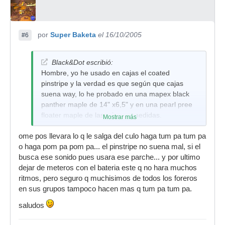
por
Super Baketa
el 16/10/2005
#6
Black&Dot escribió:
Hombre, yo he usado en cajas el coated
pinstripe y la verdad es que según que cajas
suena way, lo he probado en una mapex black
panther maple de 14" x6,5" y en una pearl pree
floater maple de las mismas medidas.
Mostrar más
Lo que me planteo es el problema ético de si es
ome pos llevara lo q le salga del culo haga tum pa tum pa
normal llevar esa bateria para hacer tum pa tum
o haga pom pa pom pa... el pinstripe no suena mal, si el
tum pa.
busca ese sonido pues usara ese parche... y por ultimo
dejar de meteros con el bateria este q no hara muchos
ritmos, pero seguro q muchisimos de todos los foreros
en sus grupos tampoco hacen mas q tum pa tum pa.
saludos