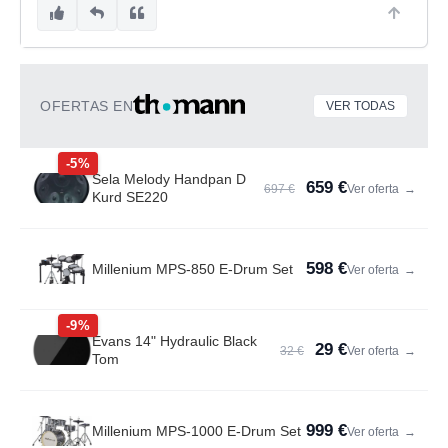
OFERTAS EN
VER TODAS
-5%
Sela Melody Handpan D
659 €
697 €
Ver oferta
→
Kurd SE220
598 €
Millenium MPS-850 E-Drum Set
Ver oferta
→
-9%
Evans 14" Hydraulic Black
29 €
32 €
Ver oferta
→
Tom
999 €
Millenium MPS-1000 E-Drum Set
Ver oferta
→