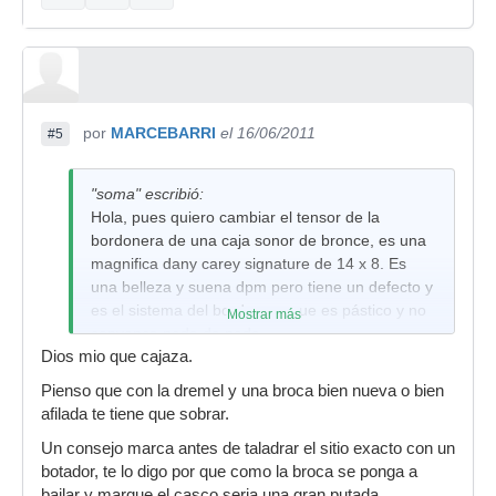
por
MARCEBARRI
el 16/06/2011
#5
"soma" escribió:
Hola, pues quiero cambiar el tensor de la
bordonera de una caja sonor de bronce, es una
magnifica dany carey signature de 14 x 8. Es
una belleza y suena dpm pero tiene un defecto y
es el sistema del bordonero que es pástico y no
Mostrar más
convence nada de nada.
Dios mio que cajaza.
Con la profundidad de caja que tiene la suelo
Pienso que con la dremel y una broca bien nueva o bien
usar mucho sin bordon a modo de tom y cambiar
afilada te tiene que sobrar.
a caja dentro de un mismo tema y el sistema de
sonor no me mola.
Un consejo marca antes de taladrar el sitio exacto con un
botador, te lo digo por que como la broca se ponga a
Asi que he adquirido via web un GS007 Throwoff
bailar y marque el casco seria una gran putada.
de trick drums. Y quiero tunear la caja.