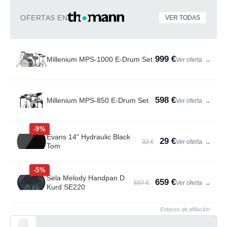
OFERTAS EN
VER TODAS
999 €
Millenium MPS-1000 E-Drum Set
Ver oferta
→
598 €
Millenium MPS-850 E-Drum Set
Ver oferta
→
-9%
Evans 14" Hydraulic Black
29 €
32 €
Ver oferta
→
Tom
-5%
Sela Melody Handpan D
659 €
697 €
Ver oferta
→
Kurd SE220
Enlaces de afiliación