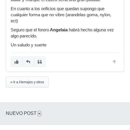
En cuanto a los orificios que quedan supongo que
Alguien ha hecho algo parecido. Como sera
cualquier forma que no vibre (arandelas goma, nylon,
seguro que no coincidan los agujeros tendré que
ect)
taladrar el bronce, uso una dremel o alguna
broca especial??
Seguro que el forero
Angelaia
habrá hecho alguna vez
algo parecido.
Los agujeros que sobren tenia pensado taparlos
simplemente con un tornillo y tuerca, esta bien
Un saludo y suerte
así?
[ Imagen externa no disponible ]
Este quiero poner
[ Imagen externa no disponible ]
« Ir a Herrajes y otros
NUEVO POST
×