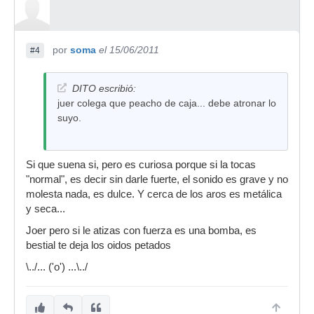
por
soma
el 15/06/2011
#4
DITO escribió:
juer colega que peacho de caja... debe atronar lo
suyo.
Si que suena si, pero es curiosa porque si la tocas
"normal", es decir sin darle fuerte, el sonido es grave y no
molesta nada, es dulce. Y cerca de los aros es metálica
y seca...
Joer pero si le atizas con fuerza es una bomba, es
bestial te deja los oidos petados
\../... ('o') ...\../