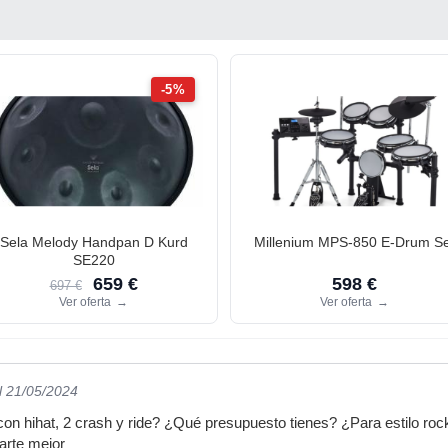
-5%
Sela Melody Handpan D Kurd
Millenium MPS-850 E-Drum Se
SE220
659 €
598 €
697 €
Ver oferta
→
Ver oferta
→
l 21/05/2024
n hihat, 2 crash y ride? ¿Qué presupuesto tienes? ¿Para estilo rock
arte mejor