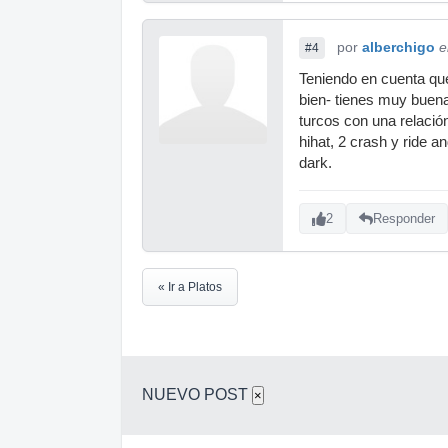
por
alberchigo
e
#4
Teniendo en cuenta que
bien- tienes muy buena
turcos con una relación
hihat, 2 crash y ride 
dark.
2
Responder
« Ir a Platos
NUEVO POST
×