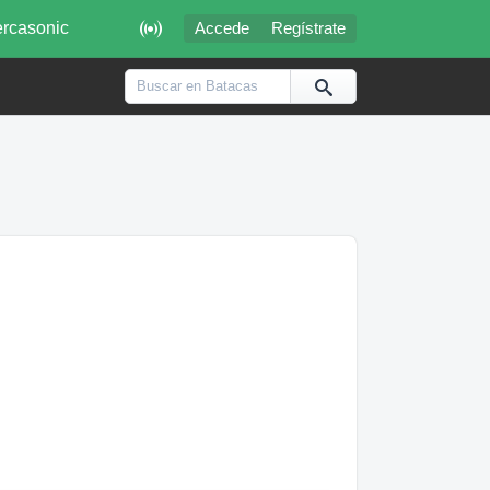

rcasonic
Accede
Regístrate