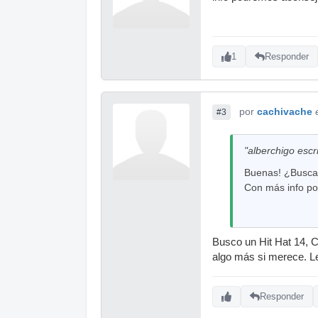
1
Responder
por
cachivache
#3
"alberchigo escri
Buenas! ¿Buscas 
Con más info po
Busco un Hit Hat 14, C
algo más si merece. Le
Responder