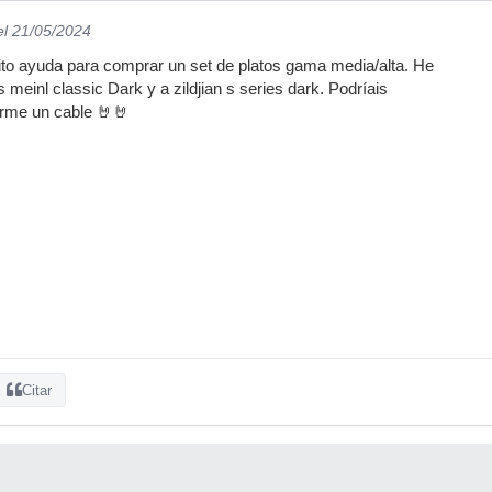
el 21/05/2024
ito ayuda para comprar un set de platos gama media/alta. He
 meinl classic Dark y a zildjian s series dark. Podríais
me un cable 🤘🤘
Citar