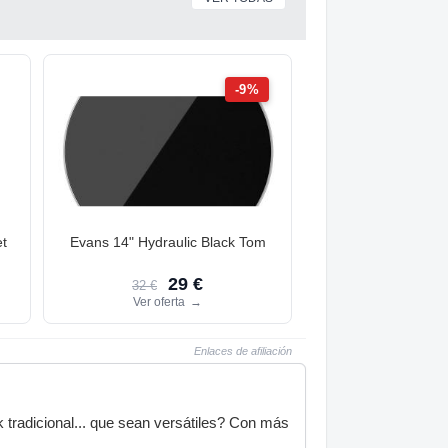
-9%
t
Evans 14" Hydraulic Black Tom
29 €
32 €
Ver oferta
→
Enlaces de afiliación
 tradicional... que sean versátiles? Con más