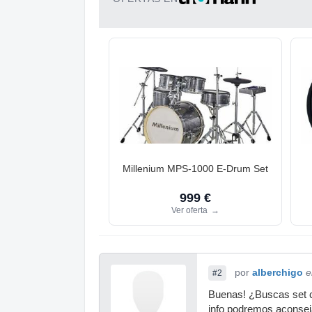
Millenium MPS-1000 E-Drum Set
999 €
Ver oferta
→
por
alberchigo
e
#2
Buenas! ¿Buscas set co
info podremos aconsej