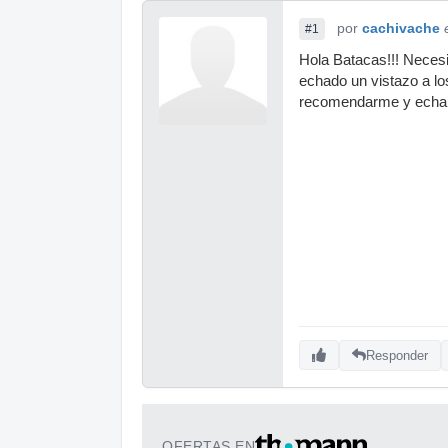
por
cachivache
#1
Hola Batacas!!! Neces
echado un vistazo a los
recomendarme y echar
Responder
OFERTAS EN