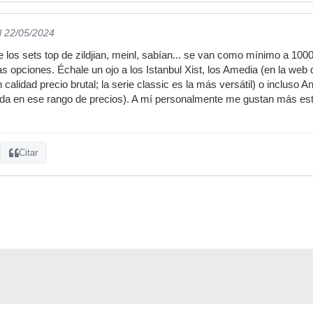
l 22/05/2024
 los sets top de zildjian, meinl, sabían... se van como mínimo a 100
s opciones. Échale un ojo a los Istanbul Xist, los Amedia (en la web
 calidad precio brutal; la serie classic es la más versátil) o incluso A
anda en ese rango de precios). A mí personalmente me gustan más es
Citar