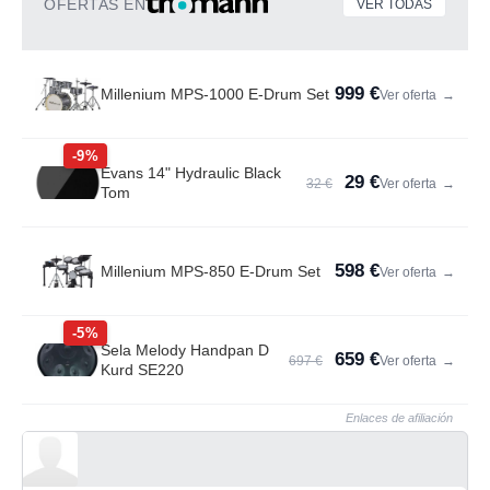
OFERTAS EN
VER TODAS
999 €
Millenium MPS-1000 E-Drum Set
Ver oferta
→
-9%
Evans 14" Hydraulic Black
29 €
32 €
Ver oferta
→
Tom
598 €
Millenium MPS-850 E-Drum Set
Ver oferta
→
-5%
Sela Melody Handpan D
659 €
697 €
Ver oferta
→
Kurd SE220
Enlaces de afiliación