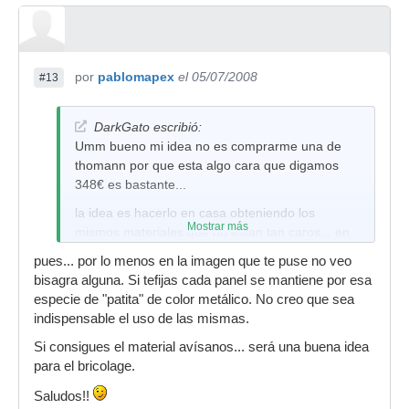
por
pablomapex
el 05/07/2008
#13
DarkGato escribió:
Umm bueno mi idea no es comprarme una de
thomann por que esta algo cara que digamos
348€ es bastante...
la idea es hacerlo en casa obteniendo los
Mostrar más
mismos materiales que no estan tan caros... en
realidad si se hace uno de esos en casa no
pues... por lo menos en la imagen que te puse no veo
llegara jamas al precio de 348 euros
bisagra alguna. Si tefijas cada panel se mantiene por esa
asi que seria un gran ahorro y funcionaria igual
especie de "patita" de color metálico. No creo que sea
como si me hubiera comprado una hecha...
indispensable el uso de las mismas.
no parece dificil armarse una de esas... ya puse
Si consigues el material avísanos... será una buena idea
mas arriba las dimensiones...
para el bricolage.
lo unico que me intriga es saber que tipo de
Saludos!!