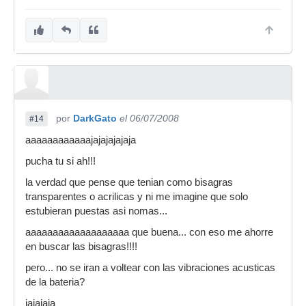
bisagras usan para unir las placas acrilicas...
con respecto a lo acustico si que ayuda
espero opiniones
salu2
por
DarkGato
el 06/07/2008
#14
aaaaaaaaaaaajajajajajaja
pucha tu si ah!!!
la verdad que pense que tenian como bisagras
transparentes o acrilicas y ni me imagine que solo
estubieran puestas asi nomas...
aaaaaaaaaaaaaaaaaaa que buena... con eso me ahorre
en buscar las bisagras!!!!
pero... no se iran a voltear con las vibraciones acusticas
de la bateria?
jajajaja