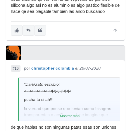
silicona algo asi no es aluminio es algo pastico flesible qe
hace qe sea plegable tambien las ando buscando
por
christopher colombia
el 28/07/2020
#16
"DarkGato escribió:
aaaaaaaaaaaajajajajajaja
pucha tu si ah!!!
la verdad que pense que tenian como bisagras
transparentes o acrilicas y ni me imagine que
Mostrar más
solo estubieran puestas asi nomas...
de que hablas no son ningunas patas esas son uniones
aaaaaaaaaaaaaaaaaaa que buena... con eso