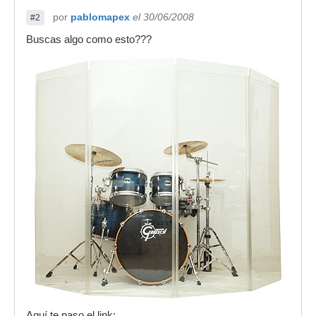
por
pablomapex
el 30/06/2008
#2
Buscas algo como esto???
Aquí te paso el link: