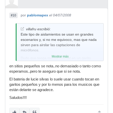
por
pablomapex
el 04/07/2008
#10
villafru escribió:
Este tipo de aislamientos se usan en grandes
escenarios y, si no me equivoco, mas que nada
sirven para airslar las captaciones de
micrófonos.
Mostrar más
Dudo que tenga mucha utilidad en un garito
pequeño o en un local de ensayo, ya que la
en sitios pequeños se nota..no demasiado o tanto como
"bulla" general que va a producir no se va a ver
esperamos..pero te aseguro que si se nota.
especialmente afectada.
El bateria de lucie silvas lo suele usar cuando tocan en
Y luego el jaleo que significa trnasportarlas...
garitos pequeños y por lo menos para los musicos que
Aun asi, si alguien sabe algo más, que me
están delante se agradece.
rectifique si estoy equivocado.
Saludos!!!!