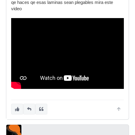
qe haces qe esas laminas sean plegables mira este
me ahorre en buscar las bisagras!!!!
video
pero... no se iran a voltear con las vibraciones
acusticas de la bateria?
jajajaja
bueno voy a averiguar los precios de las placas
acrilicas (me comentaron que pueden vender
esas en lugares donde fabrican paneles de
publicidad)
pero bueno ya vere si consigo algo por aca...
les informare de los precios cuando los consiga
xD!!!!