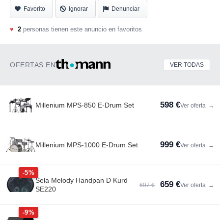
Favorito
Ignorar
Denunciar
♥
2
personas tienen este anuncio en favoritos
OFERTAS EN
VER TODAS
598 €
Millenium MPS-850 E-Drum Set
Ver oferta
→
999 €
Millenium MPS-1000 E-Drum Set
Ver oferta
→
-5%
Sela Melody Handpan D Kurd
659 €
697 €
Ver oferta
→
SE220
-9%