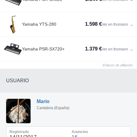
1.598 €
Yamaha YTS-280
Ver en thomann
→
1.379 €
Yamaha PSR-SX720+
Ver en thomann
→
Enlaces de afiliación
USUARIO
Mario
Cantabria (España)
Registrado
Anuncios