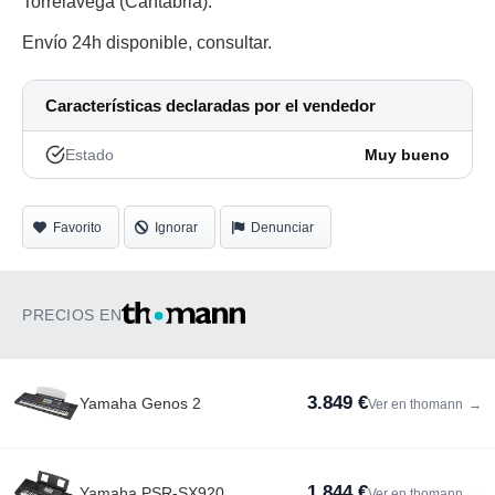
Torrelavega (Cantabria).
Envío 24h disponible, consultar.
Características declaradas por el vendedor
Estado
Muy bueno
Favorito
Ignorar
Denunciar
PRECIOS EN
3.849 €
Yamaha Genos 2
Ver en thomann
→
1.844 €
Yamaha PSR-SX920
Ver en thomann
→