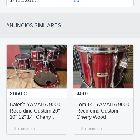
14/11/2017
16
ANUNCIOS SIMILARES
2650
€
450
€
Batería YAMAHA 9000
Tom 14" YAMAHA 9000
Recording Custom 20"
Recording Custom
10" 12" 14" Cherry
Cherry Wood
Wood
Cantabria
Cantabria