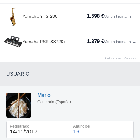
1.598 €
Yamaha YTS-280
Ver en thomann
→
1.379 €
Yamaha PSR-SX720+
Ver en thomann
→
Enlaces de afiliación
USUARIO
Mario
Cantabria (España)
Registrado
Anuncios
14/11/2017
16