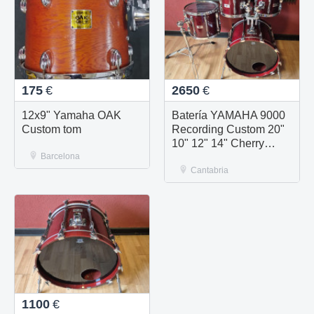
175
€
2650
€
12x9" Yamaha OAK
Batería YAMAHA 9000
Custom tom
Recording Custom 20"
10" 12" 14" Cherry
Barcelona
Wood
Cantabria
1100
€