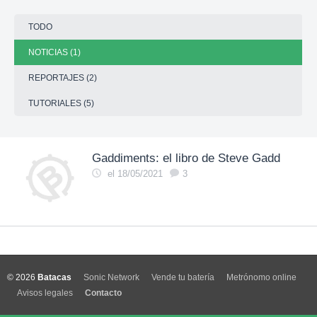
TODO
NOTICIAS (1)
REPORTAJES (2)
TUTORIALES (5)
Gaddiments: el libro de Steve Gadd
el 18/05/2021
3
© 2026
Batacas
Sonic Network
Vende tu batería
Metrónomo online
Avisos legales
Contacto