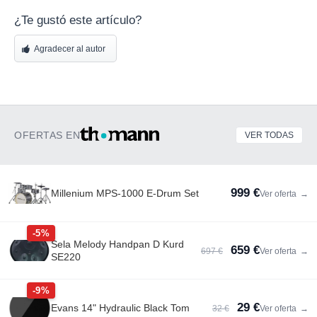
¿Te gustó este artículo?
Agradecer al autor
OFERTAS EN
VER TODAS
999 €
Millenium MPS-1000 E-Drum Set
Ver oferta
→
-5%
Sela Melody Handpan D Kurd
659 €
697 €
Ver oferta
→
SE220
-9%
29 €
Evans 14" Hydraulic Black Tom
32 €
Ver oferta
→