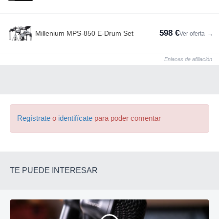
598 €
Millenium MPS-850 E-Drum Set
Ver oferta
→
Enlaces de afiliación
Regístrate
o
identifícate
para poder comentar
TE PUEDE INTERESAR