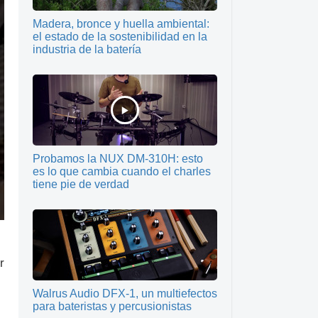
Madera, bronce y huella ambiental:
el estado de la sostenibilidad en la
industria de la batería
Probamos la NUX DM-310H: esto
es lo que cambia cuando el charles
tiene pie de verdad
r
Walrus Audio DFX-1, un multiefectos
para bateristas y percusionistas