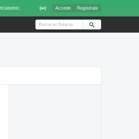

rcasonic
Accede
Regístrate