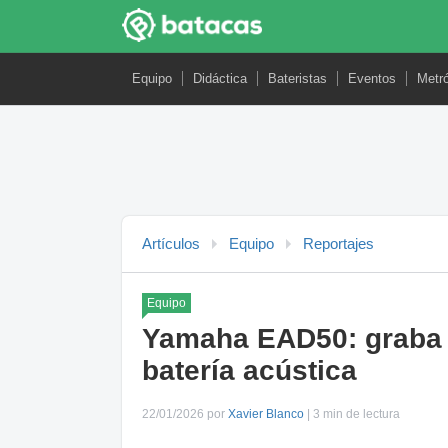
Equipo
Didáctica
Bateristas
Eventos
Metr
Artículos
Equipo
Reportajes
Equipo
Yamaha EAD50: graba y
batería acústica
22/01/2026 por
Xavier Blanco
| 3 min de lectura