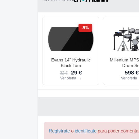
-9%
Evans 14" Hydraulic
Millenium MPS
Black Tom
Drum Se
29 €
598 €
32 €
Ver oferta
→
Ver oferta
Regístrate
o
identifícate
para poder comenta