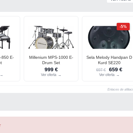
-5%
-850 E-
Millenium MPS-1000 E-
Sela Melody Handpan D
t
Drum Set
Kurd SE220
999 €
659 €
697 €
→
Ver oferta
→
Ver oferta
→
Enlaces de afiliac
r