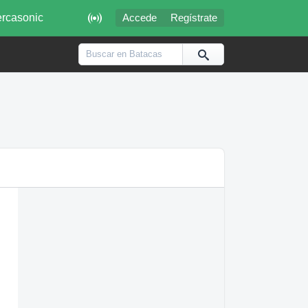

rcasonic
Accede
Regístrate