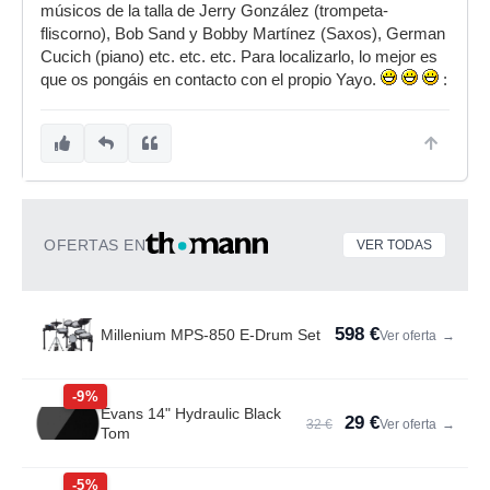
músicos de la talla de Jerry González (trompeta-
fliscorno), Bob Sand y Bobby Martínez (Saxos), German
Cucich (piano) etc. etc. etc. Para localizarlo, lo mejor es
que os pongáis en contacto con el propio Yayo.
:
OFERTAS EN
VER TODAS
598 €
Millenium MPS-850 E-Drum Set
Ver oferta
→
-9%
Evans 14" Hydraulic Black
29 €
32 €
Ver oferta
→
Tom
-5%