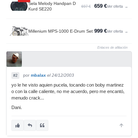
Sela Melody Handpan D
659 €
697 €
Ver oferta
→
Kurd SE220
999 €
Millenium MPS-1000 E-Drum Set
Ver oferta
→
Enlaces de afiliación
por
mbalax
el 24/12/2003
#2
yo le he visto aquien pucela, tocando con boby martinez
o con la calle caliente, no me acuerdo, pero me encantó,
menudo crack...
Dani.