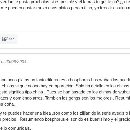
 verdad te gusta pruebalos si es posible y el k mas te guste no?¿, o el
me pueden gustar muxo esos platos pero a ti no, yo kreo k es algo 
Citar
el 23/06/2004
 son unos platos un tanto diferentes a bosphorus.Los wuhan los pued
chinas si que noooo hay comparación. Solo un detalle en los chinas d
to significa tipo china . Pues se han basado en los chinas de wuha
latos y comiendo arroz. Tambien los gongs son los mejores . Resum
es coña.
te puedes hacer una idea ,son como los ziljian de la serie avedis o l
s precios . Resumiendo bosphorus el sonido es buenísimo y el preci
e lo comunicais.