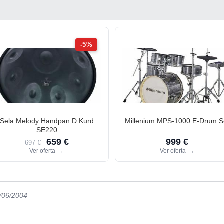
-5%
Sela Melody Handpan D Kurd
Millenium MPS-1000 E-Drum S
SE220
659 €
999 €
697 €
Ver oferta
→
Ver oferta
→
2/06/2004