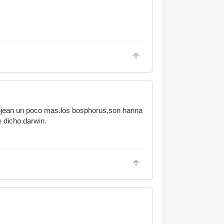
flojean un poco mas.los bosphorus,son harina
he dicho.darwin.