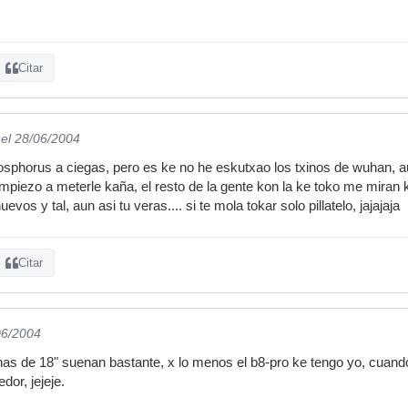
Citar
el 28/06/2004
 bosphorus a ciegas, pero es ke no he eskutxao los txinos de wuhan, 
mpiezo a meterle kaña, el resto de la gente kon la ke toko me miran 
evos y tal, aun asi tu veras.... si te mola tokar solo pillatelo, jajajaja
Citar
06/2004
nas de 18" suenan bastante, x lo menos el b8-pro ke tengo yo, cuand
dor, jejeje.