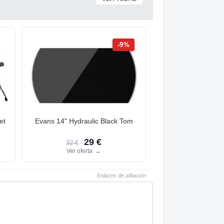
-9%
et
Evans 14" Hydraulic Black Tom
29 €
32 €
Ver oferta
→
Enlaces de afiliación