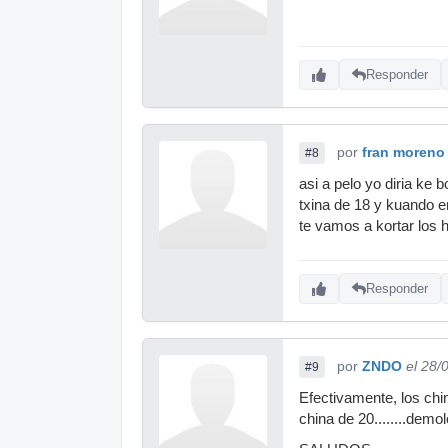
Responder
por
fran moreno
#8
asi a pelo yo diria ke
txina de 18 y kuando e
te vamos a kortar los hu
Responder
por
ZNDO
el 28/
#9
Efectivamente, los chi
china de 20........demole