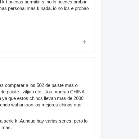
 k t puedas permitir, si no lo puedes probar
mas personal mas k nada, io no los e probao
es comparar a los 502 de paiste mas o
e paiste , ziljian etc....los marcan CHINA
n ya que estos chinos llevan mas de 2000
iendo wuhan son los mejores chinas que
a serie k .Aunque hay varias series, pero lo
o mas.