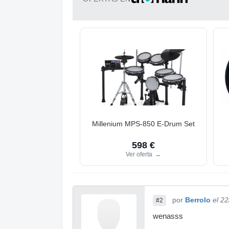
Millenium MPS-850 E-Drum Set
598 €
Ver oferta
→
por
Berrolo
el 2
#2
wenasss