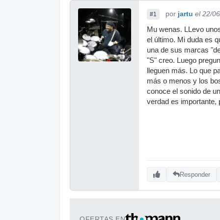
por
jartu
el 22/0
#1
Mu wenas. LLevo unos c
el último. Mi duda es 
una de sus marcas "de
"S" creo. Luego pregun
lleguen más. Lo que pa
más o menos y los bos
conoce el sonido de un
verdad es importante,
Responder
OFERTAS EN