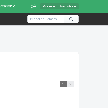

rcasonic
Accede
Regístrate
1
2