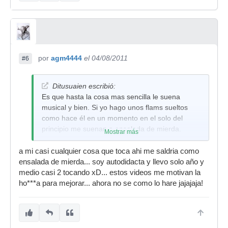
por
agm4444
el 04/08/2011
#6
Ditusuaien escribió:
Es que hasta la cosa mas sencilla le suena
musical y bien. Si yo hago unos flams sueltos
como hace él en un momento en el solo del
principio me suenan a ensalada de mierda.
Mostrar más
a mi casi cualquier cosa que toca ahi me saldria como
ensalada de mierda... soy autodidacta y llevo solo año y
medio casi 2 tocando xD... estos videos me motivan la
ho***a para mejorar... ahora no se como lo hare jajajaja!