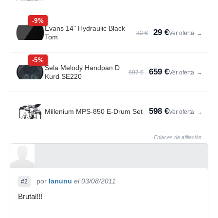
-9%
Evans 14" Hydraulic Black
29 €
32 €
Ver oferta
→
Tom
-5%
Sela Melody Handpan D
659 €
697 €
Ver oferta
→
Kurd SE220
598 €
Millenium MPS-850 E-Drum Set
Ver oferta
→
Enlaces de afiliación
por
lanunu
el 03/08/2011
#2
Brutal!!!