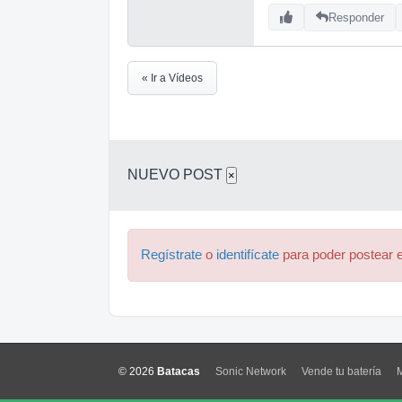
Responder
« Ir a Vídeos
NUEVO POST
×
Regístrate
o
identifícate
para poder postear e
© 2026
Batacas
Sonic Network
Vende tu batería