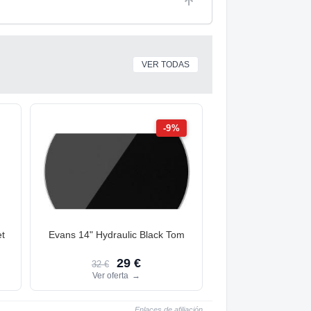
VER TODAS
-9%
t
Evans 14" Hydraulic Black Tom
29 €
32 €
Ver oferta
→
Enlaces de afiliación