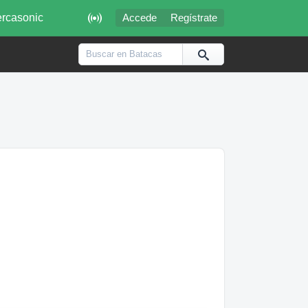

rcasonic
Accede
Regístrate