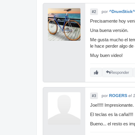
por
^DrumStick^
#2
Precisamente hoy vení
Una buena versión.
Me gusta mucho el tema
le hace perder algo de o
Muy buen video!
Responder
por
ROGERS
el 
#3
Joe!!!!! Impresionante
El teclas es la caña!!!!
Bueno... el resto es i