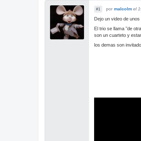
por
malcolm
el 
#1
Dejo un video de unos
El trio se llama "de ot
son un cuarteto y est
los demas son invitad