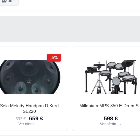
Citar
-5%
Sela Melody Handpan D Kurd
Millenium MPS-850 E-Drum Se
SE220
659 €
598 €
697 €
Ver oferta
→
Ver oferta
→