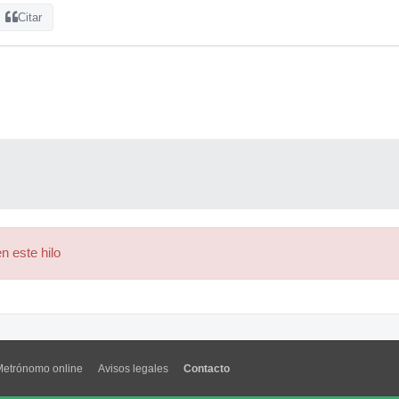
Citar
n este hilo
Metrónomo online
Avisos legales
Contacto